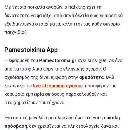
Με τέτοια ποικιλία αγορών, ο παίκτης έχει τη
δυνατότητα να φτιάξει από απλά δελτία έως εξαιρετικά
εξειδικευμένα στοιχήματα, καλύπτοντας κάθε σενάριο
παιχνιδιού.
Pamestoixima App
Η εφαρμογή του
Pamestoixima.gr
έχει εξελιχθεί σε ένα
από τα πιο φιλικά apps της ελληνικής αγοράς. Ο
σχεδιασμός της δίνει έμφαση στην
αμεσότητα
, ενώ
ξεχωρίζει σε
live streaming αγώνες
, προσφέροντας
κορυφαία εμπειρία σε όσους παρακολουθούν και
στοιχηματίζουν ταυτόχρονα.
Ένα από τα μεγαλύτερα πλεονεκτήματα είναι η
εύκολη
πρόσβαση
: δεν χρειάζεται να πληκτρολογείς ξανά και