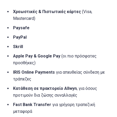
Χρεωστικές & Πιστωτικές κάρτες
(Visa,
Mastercard)
Paysafe
PayPal
Skrill
Apple Pay & Google Pay
(οι πιο πρόσφατες
προσθήκες)
IRIS Online Payments
για απευθείας σύνδεση με
τράπεζες
Κατάθεση σε πρακτορείο
Allwyn
, για όσους
προτιμούν δια ζώσης συναλλαγές
Fast Bank Transfer
για γρήγορη τραπεζική
μεταφορά