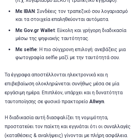
(π.χ. λογαριασμό ΔΕΚΟ ή τραπεζικό έγγραφο).
Με IBAN
: Συνδέεις τον τραπεζικό σου λογαριασμό
και τα στοιχεία επαληθεύονται αυτόματα.
Με Gov.gr Wallet
: Εύκολη και γρήγορη διαδικασία
μέσω της ψηφιακής ταυτότητας.
Με selfie
: Η πιο σύγχρονη επιλογή: ανεβάζεις μια
φωτογραφία selfie μαζί με την ταυτότητά σου.
Τα έγγραφα αποστέλλονται ηλεκτρονικά και η
επιβεβαίωση ολοκληρώνεται συνήθως μέσα σε μία
εργάσιμη ημέρα. Επιπλέον, υπάρχει και η δυνατότητα
ταυτοποίησης σε φυσικό πρακτορείο
Allwyn
.
Η διαδικασία αυτή διασφαλίζει τη νομιμότητα,
προστατεύει τον παίκτη και εγγυάται ότι οι συναλλαγές
(καταθέσεις & αναλήψεις) γίνονται με πλήρη ασφάλεια.