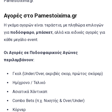
Pamestoixima.gr.
Αγορές στο Pamestoixima.gr
Η γκάμα αγορών είναι τεράστια, με πληθώρα επιλογών
για
ποδόσφαιρο
,
μπάσκετ
, αλλά και ειδικές αγορές για
κάθε μεγάλο event.
Οι Αγορές σε Ποδοσφαιρικούς Αγώνες
περιλαμβάνουν:
Γκολ (Under/Over, ακριβές σκορ, πρώτος σκόρερ)
Ημίχρονο / Τελικό
Ασιατικά Χάντικαπ
Combo Bets (π.χ. Νικητής & Over/Under)
Κόρνερ