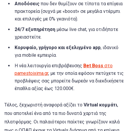
Αποδόσεις
που δεν θυμίζουν σε τίποτα τα επίγεια
πρακτορεία (συχνά με «boost» σε μεγάλα ντέρμπι
και επιλογές με 0% γκανιότα).
24/7 εξυπηρέτηση
μέσω live chat, για οτιδήποτε
χρειαστείτε.
Κορυφαίο, γρήγορο και εξελιγμένο app
, ιδανικό
για mobile εμπειρία.
Η νέα λειτουργία επιβράβευσης
Bet Boss
στο
pamestoixima.gr
, με την οποία εφόσον πετύχετε τις
προβλέψεις σας μπορείτε δωρεάν να διεκδικήσετε
έπαθλα αξίας έως 120.000€.
Τέλος, ξεχωριστή αναφορά αξίζει το
Virtual κομμάτι
,
που αποτελεί ένα από τα πιο δυνατά χαρτιά της
πλατφόρμας. Οι παλαιότεροι παίκτες γνωρίζουν καλά
πως ο ΟΠΑΠ έκανε τα Virtuals διάσημα από τα επίγεια