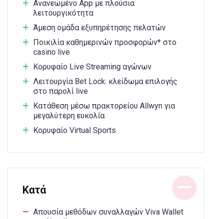
Ανανεωμένο App με πλούσια
λειτουργικότητα
Άμεση ομάδα εξυπηρέτησης πελατών
Ποικιλία καθημερινών προσφορών* στο
casino live
Κορυφαίο Live Streaming αγώνων
Λειτουργία Bet Lock: κλείδωμα επιλογής
στο παρολί live
Κατάθεση μέσω πρακτορείου Allwyn για
μεγαλύτερη ευκολία
Κορυφαίο Virtual Sports
Κατά
Απουσία μεθόδων συναλλαγών Viva Wallet