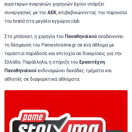
ευρύτερων ενεργειών χορηγιών έχουν υπάρξει
συνεργασίες με την
AEK
, επιβεβαιώνοντας την παρουσία
του brand στα μεγάλα εγχώρια club.
Στο μπάσκετ, η χορηγία του
Παναθηναϊκού
αναδεικνύει
τη δέσμευση του Pamestoixima.gr σε ένα άθλημα με
τεράστια παράδοση και επιτυχία σε διακρίσεις για την
Ελλάδα. Παράλληλα, η στήριξη του
Ερασιτέχνη
Παναθηναϊκού
ενδυναμώνει δεκάδες τμήματα και
αθλητές σε διαφορετικά αθλήματα.