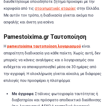
διευθετήσουμε οποιοδήποτε ζήτημα προκύψει με την
κορυφαία από τις
στοιχηματικές εταιρίες
στην Ελλάδα.
Με αυτόν τον τρόπο, η διαδικασία γίνεται ακόμα πιο
ασφαλής και άνετη για εσένα.
Pamestoixima.gr Ταυτοποίηση
Η
pamestoixima ταυτοποίηση λογαριασμού
είναι
απαραίτητη διαδικασία για κάθε παίκτη. Χωρίς αυτή, δεν
μπορείς να κάνεις αναλήψεις και ο λογαριασμός σου
ενδέχεται να απενεργοποιηθεί μέσα σε 30 ημέρες από
την εγγραφή. Η ολοκλήρωση γίνεται εύκολα, με διάφορες
επιλογές που προσφέρει η πλατφόρμα:
Με έγγραφα
: Στέλνεις φωτογραφία ταυτότητας ή
διαβατηρίου και πρόσφατο αποδεικτικό διεύθυνσης