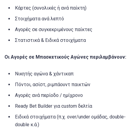
Κάρτες (συνολικές ή ανά παίκτη)
Στοιχήματα ανά λεπτό
Αγορές σε συγκεκριμένους παίκτες
Στατιστικά & Ειδικά στοιχήματα
Οι Αγορές σε Μπασκετικούς Αγώνες περιλαμβάνουν:
Νικητής αγώνα & χάντικαπ
Πόντοι, ασίστ, ριμπάουντ παικτών
Αγορές ανά περίοδο / ημίχρονο
Ready Bet Builder για custom δελτία
Ειδικά στοιχήματα (π.χ. over/under ομάδας, double-
double κ.ά.)