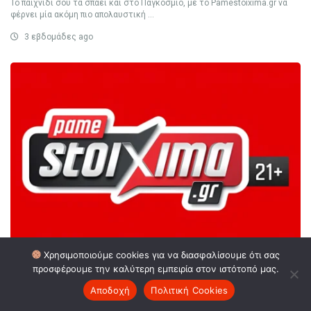
Το παιχνίδι σου τα σπάει και στο Παγκόσμιο, με το Pamestoixima.gr να
φέρνει μία ακόμη πιο απολαυστική ...
3 εβδομάδες ago
Χρησιμοποιούμε cookies για να διασφαλίσουμε ότι σας
προσφέρουμε την καλύτερη εμπειρία στον ιστότοπό μας.
Δελτία Τύπου Pamestoixima
ΗΟΤ Προσφορές*
Αποδοχή
Πολιτική Cookies
Bet Builder Boost: Έως 100% ενίσχυση στα