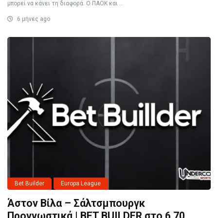
μπορεί να κάνει τη διαφορά. Ο ΠΑΟΚ και ...
6 μήνες ago
Bet Builder
Europa League
Άστον Βίλα – Σάλτσμπουργκ
Προγνωστικά | BET BUILDER στο 6.70