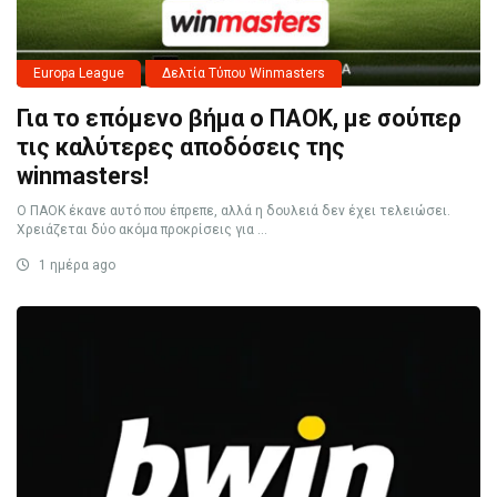
Europa League
Δελτία Τύπου Winmasters
Για το επόμενο βήμα ο ΠΑΟΚ, με σούπερ
τις καλύτερες αποδόσεις της
winmasters!
Ο ΠΑΟΚ έκανε αυτό που έπρεπε, αλλά η δουλειά δεν έχει τελειώσει.
Χρειάζεται δύο ακόμα προκρίσεις για ...
1 ημέρα ago