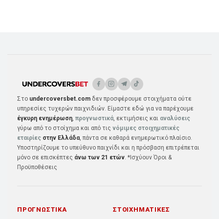
Στο
undercoversbet.com
δεν προσφέρουμε στοιχήματα ούτε
υπηρεσίες τυχερών παιχνιδιών. Είμαστε εδώ για να παρέχουμε
έγκυρη ενημέρωση
,
προγνωστικά
, εκτιμήσεις και
αναλύσεις
γύρω από το στοίχημα και από τις
νόμιμες στοιχηματικές
εταιρίες
στην Ελλάδα
, πάντα σε καθαρά ενημερωτικό πλαίσιο.
Υποστηρίζουμε το υπεύθυνο παιχνίδι και η πρόσβαση επιτρέπεται
μόνο σε επισκέπτες
άνω των 21 ετών
. *Ισχύουν Όροι &
Προϋποθέσεις
ΠΡΟΓΝΩΣΤΙΚΆ
ΣΤΟΙΧΗΜΑΤΙΚΈΣ