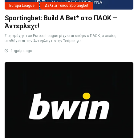
Europa League
Δελτία Τύπου Sportingbet
Sportingbet: Build A Bet* στο ΠΑΟΚ –
Άντερλεχτ!
Στη «μάχη» του Europa League ρίχνεται απόψε ο ΠΑΟΚ, ο οποίος
υποδέχεται την Άντερλεχτ στην Τούμπα για ...
1 ημέρα ago