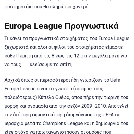
συστηματάκι που θα πληρώσει χοντρά.
Europa League Προγνωστικά
Τι κάνει τα προγνωστικά στοιχήματος του Europa League
ξεχωριστά και όλοι οι φίλοι του στοιχήματος είμαστε
κάθε Πέμπτη από τις 8 έως τις 12 στην μεγάλα μάχη για
να τους …… κλείσουμε το σπίτι;
​Αρχικά όπως οι περισσότεροι ήδη γνωρίζουν το Uefa
Europa League είναι το γνωστό (σε εμάς τους
παλαιότερους) Κύπελο Ουέφα, όπου πήρε την τωρινή του
μορφή και ονομασία από την σεζόν 2009 -2010. Αποτελεί
την δεύτερη σημαντικότερη διοργάνωση της UEFA σε
ιεραρχία μετά το Champions League και η δημιουργία του
είχε στόχο να πρωταγωνιστήσουν οι ομάδες που