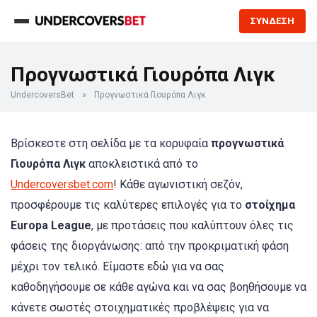
ΣΥΝΔΕΣΗ
Προγνωστικά Γιουρόπα Λιγκ
UndercoversBet
»
Προγνωστικά Γιουρόπα Λιγκ
Βρίσκεστε στη σελίδα με τα κορυφαία
προγνωστικά
Γιουρόπα Λιγκ
αποκλειστικά από το
Undercoversbet.com
! Κάθε αγωνιστική σεζόν,
προσφέρουμε τις καλύτερες επιλογές για το
στοίχημα
Europa League
, με προτάσεις που καλύπτουν όλες τις
φάσεις της διοργάνωσης: από την προκριματική φάση
μέχρι τον τελικό. Είμαστε εδώ για να σας
καθοδηγήσουμε σε κάθε αγώνα και να σας βοηθήσουμε να
κάνετε σωστές στοιχηματικές προβλέψεις για να