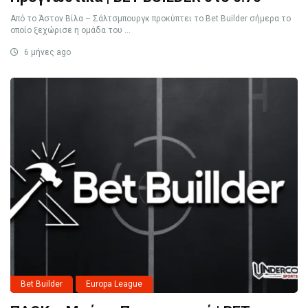
Από το Άστον Βίλα – Σάλτσμπουργκ προκύπτει το Bet Builder σήμερα το
οποίο ξεχώρισε η ομάδα του ...
6 μήνες ago
Bet Builder
Europa League