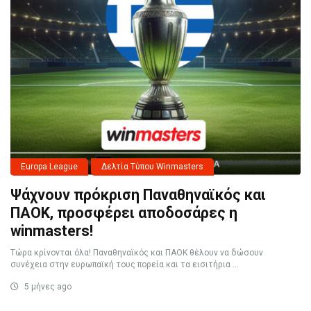
Europa League
Δελτία Τύπου Winmasters
Ψάχνουν πρόκριση Παναθηναϊκός και
ΠΑΟΚ, προσφέρει αποδοσάρες η
winmasters!
Τώρα κρίνονται όλα! Παναθηναϊκός και ΠΑΟΚ θέλουν να δώσουν
συνέχεια στην ευρωπαϊκή τους πορεία και τα εισιτήρια ...
5 μήνες ago