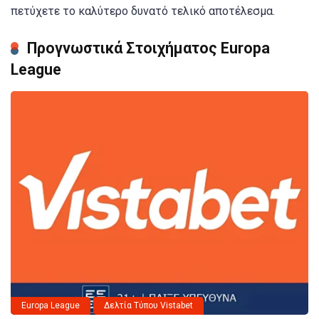
πετύχετε το καλύτερο δυνατό τελικό αποτέλεσμα.
Προγνωστικά Στοιχήματος Europa
League
Europa League
Δελτία Τύπου Vistabet