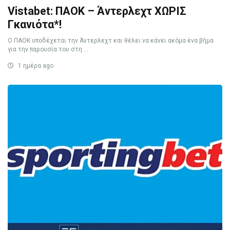
Vistabet: ΠΑΟΚ – Άντερλεχτ ΧΩΡΙΣ
Γκανιότα*!
Ο ΠΑΟΚ υποδέχεται την Άντερλεχτ και θέλει να κάνει ακόμα ένα βήμα
για την παρουσία του στη ...
1 ημέρα ago