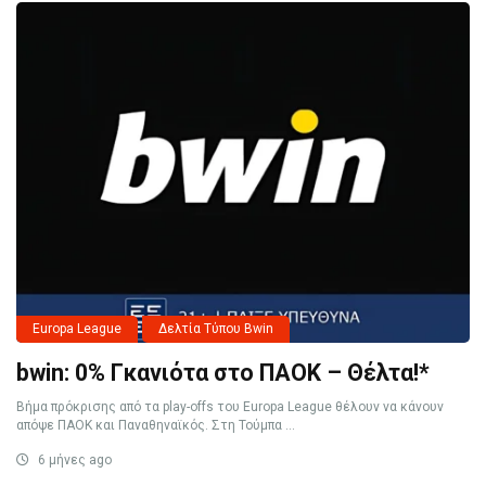
Europa League
Δελτία Τύπου Bwin
bwin: 0% Γκανιότα στο ΠΑΟΚ – Θέλτα!*
Βήμα πρόκρισης από τα play-offs του Europa League θέλουν να κάνουν
απόψε ΠΑΟΚ και Παναθηναϊκός. Στη Τούμπα ...
6 μήνες ago