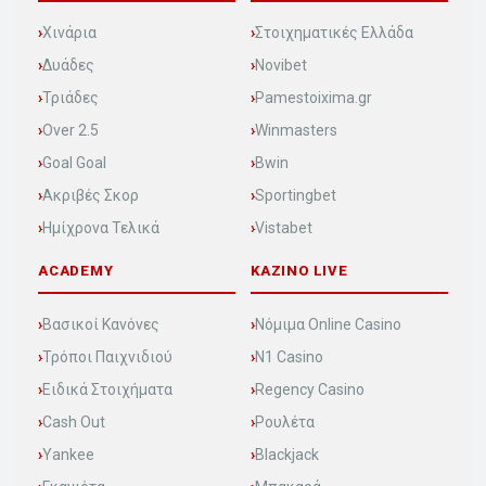
Χινάρια
Στοιχηματικές Ελλάδα
Δυάδες
Novibet
Τριάδες
Pamestoixima.gr
Over 2.5
Winmasters
Goal Goal
Bwin
Ακριβές Σκορ
Sportingbet
Ημίχρονα Τελικά
Vistabet
ACADEMY
KAZINO LIVE
Βασικοί Κανόνες
Νόμιμα Online Casino
Τρόποι Παιχνιδιού
N1 Casino
Ειδικά Στοιχήματα
Regency Casino
Cash Out
Ρουλέτα
Yankee
Blackjack