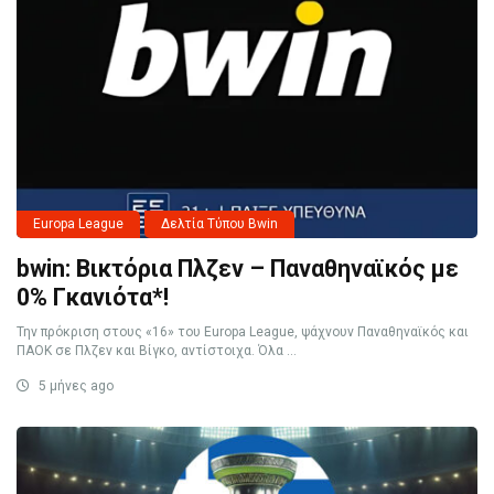
Europa League
Δελτία Τύπου Bwin
bwin: Βικτόρια Πλζεν – Παναθηναϊκός με
0% Γκανιότα*!
Την πρόκριση στους «16» του Europa League, ψάχνουν Παναθηναϊκός και
ΠΑΟΚ σε Πλζεν και Βίγκο, αντίστοιχα. Όλα ...
5 μήνες ago