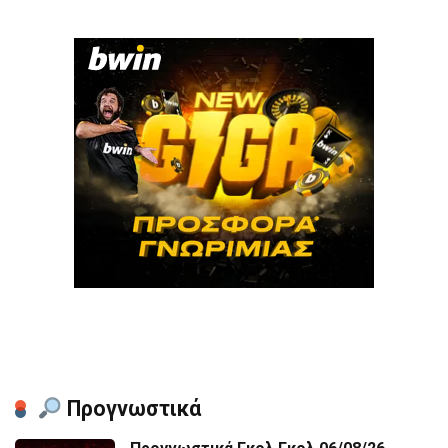
Προγνωστικά