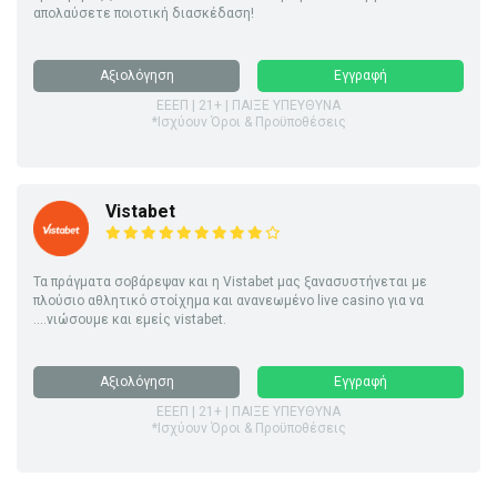
απολαύσετε ποιοτική διασκέδαση!
Αξιολόγηση
Εγγραφή
ΕΕΕΠ | 21+ | ΠΑΙΞΕ ΥΠΕΥΘΥΝΑ
*Ισχύουν Όροι & Προϋποθέσεις
Vistabet
Τα πράγματα σοβάρεψαν και η Vistabet μας ξανασυστήνεται με
πλούσιο αθλητικό στοίχημα και ανανεωμένο live casino για να
....νιώσουμε και εμείς vistabet.
Αξιολόγηση
Εγγραφή
ΕΕΕΠ | 21+ | ΠΑΙΞΕ ΥΠΕΥΘΥΝΑ
*Ισχύουν Όροι & Προϋποθέσεις