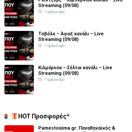
Streaming (09/08)
1 ημέρα ago
Τσβόλε – Άγιαξ κανάλι – Live
Streaming (09/08)
1 ημέρα ago
Κιλμάρνοκ – Σέλτικ κανάλι – Live
Streaming (09/08)
1 ημέρα ago
HOT Προσφορές*
Pamestoixima.gr: Παναθηναϊκός &