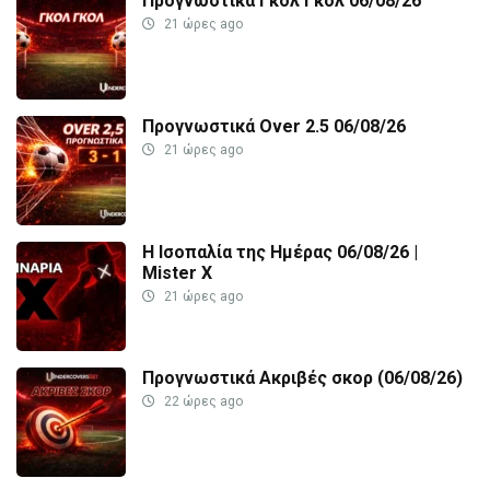
Προγνωστικά Γκολ Γκολ 06/08/26
21 ώρες ago
Προγνωστικά Over 2.5 06/08/26
21 ώρες ago
Η Ισοπαλία της Ημέρας 06/08/26 |
Mister X
21 ώρες ago
Προγνωστικά Ακριβές σκορ (06/08/26)
22 ώρες ago