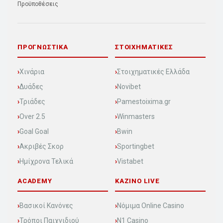
Προϋποθέσεις
ΠΡΟΓΝΩΣΤΙΚΆ
ΣΤΟΙΧΗΜΑΤΙΚΈΣ
Χινάρια
Στοιχηματικές Ελλάδα
Δυάδες
Novibet
Τριάδες
Pamestoixima.gr
Over 2.5
Winmasters
Goal Goal
Bwin
Ακριβές Σκορ
Sportingbet
Ημίχρονα Τελικά
Vistabet
ACADEMY
KAZINO LIVE
Βασικοί Κανόνες
Νόμιμα Online Casino
Τρόποι Παιχνιδιού
N1 Casino