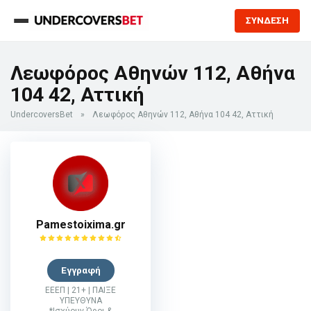
ΣΥΝΔΕΣΗ
Λεωφόρος Αθηνών 112, Αθήνα
104 42, Αττική
UndercoversBet
»
Λεωφόρος Αθηνών 112, Αθήνα 104 42, Αττική
Pamestoixima.gr
Εγγραφή
ΕΕΕΠ | 21+ | ΠΑΙΞΕ
ΥΠΕΥΘΥΝΑ