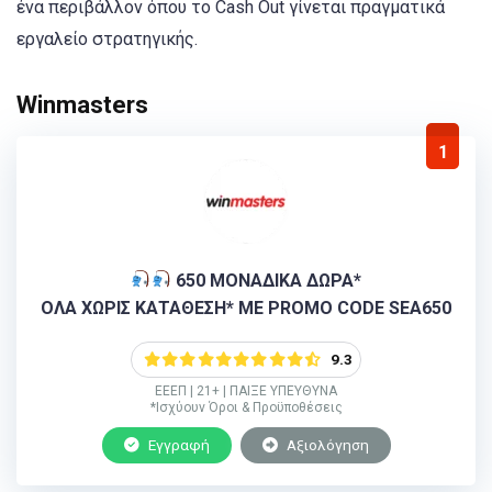
ένα περιβάλλον όπου το Cash Out γίνεται πραγματικά
εργαλείο στρατηγικής.
Winmasters
1
650 ΜΟΝΑΔΙΚΑ ΔΩΡΑ*
ΟΛΑ ΧΩΡΙΣ ΚΑΤΑΘΕΣΗ* ΜΕ PROMO CODE SEA650
9.3
ΕΕΕΠ | 21+ | ΠΑΙΞΕ ΥΠΕΥΘΥΝΑ
*Ισχύουν Όροι & Προϋποθέσεις
Εγγραφή
Αξιολόγηση