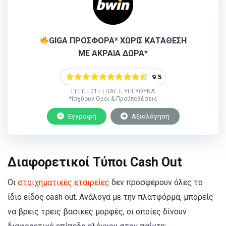
GIGA ΠΡΟΣΦΟΡΑ* ΧΩΡΙΣ ΚΑΤΑΘΕΣΗ
ΜΕ ΑΚΡΑΙΑ ΔΩΡΑ*
9.5
ΕΕΕΠ | 21+ | ΠΑΙΞΕ ΥΠΕΥΘΥΝΑ
*Ισχύουν Όροι & Προϋποθέσεις
Εγγραφή
Αξιολόγηση
Διαφορετικοί Τύποι Cash Out
Οι
στοιχηματικές εταιρείες
δεν προσφέρουν όλες το
ίδιο είδος cash out. Ανάλογα με την πλατφόρμα, μπορείς
να βρεις τρεις βασικές μορφές, οι οποίες δίνουν