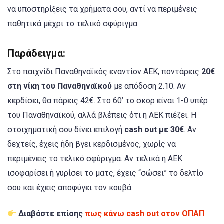
να υποστηρίξεις τα χρήματα σου, αντί να περιμένεις
παθητικά μέχρι το τελικό σφύριγμα.
Παράδειγμα:
Στο παιχνίδι Παναθηναϊκός εναντίον ΑΕΚ, ποντάρεις
20€
στη νίκη του Παναθηναϊκού
με απόδοση 2.10. Αν
κερδίσει, θα πάρεις 42€. Στο 60’ το σκορ είναι 1-0 υπέρ
του Παναθηναϊκού, αλλά βλέπεις ότι η ΑΕΚ πιέζει. Η
στοιχηματική σου δίνει επιλογή
cash out με 30€
. Αν
δεχτείς, έχεις ήδη βγει κερδισμένος, χωρίς να
περιμένεις το τελικό σφύριγμα. Αν τελικά η ΑΕΚ
ισοφαρίσει ή γυρίσει το ματς, έχεις “σώσει” το δελτίο
σου και έχεις αποφύγει τον κουβά.
Διαβάστε επίσης
πως κάνω cash out στον ΟΠΑΠ