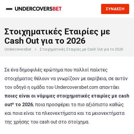
ΣΥΝΔΕΣΗ
Στοιχηματικές Εταιρίες με
Cash Out για το 2026
UndercoversBet
»
Στοιχηματικές Εταιρίες με Cash Out για το 2026
Σε ένα δημοφιλές ερώτημα που πολλοί παίκτες
στοιχήματος θέλουν να γνωρίζουν με ακρίβεια, σε αυτόν
τον οδηγό η ομάδα του Undercoversbet.com απαντάει
ποιες είναι οι νόμιμες στοιχηματικές εταιρίες με cash
out* το 2026
, ποια προσφέρει το πιο αξιόπιστο καθώς
και ποια είναι τα πλεονεκτήματα και τα μειονεκτήματα
της χρήσης του cash out στο στοίχημα.