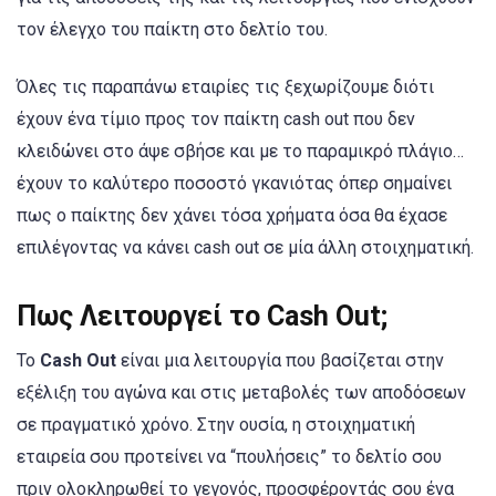
τον έλεγχο του παίκτη στο δελτίο του.
Όλες τις παραπάνω εταιρίες τις ξεχωρίζουμε διότι
έχουν ένα τίμιο προς τον παίκτη cash out που δεν
κλειδώνει στο άψε σβήσε και με το παραμικρό πλάγιο…
έχουν το καλύτερο ποσοστό γκανιότας όπερ σημαίνει
πως ο παίκτης δεν χάνει τόσα χρήματα όσα θα έχασε
επιλέγοντας να κάνει cash out σε μία άλλη στοιχηματική.
Πως Λειτουργεί το Cash Out;
Το
Cash Out
είναι μια λειτουργία που βασίζεται στην
εξέλιξη του αγώνα και στις μεταβολές των αποδόσεων
σε πραγματικό χρόνο. Στην ουσία, η στοιχηματική
εταιρεία σου προτείνει να “πουλήσεις” το δελτίο σου
πριν ολοκληρωθεί το γεγονός, προσφέροντάς σου ένα