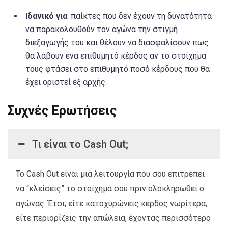
Ιδανικό για
: παίκτες που δεν έχουν τη δυνατότητα
να παρακολουθούν τον αγώνα την στιγμή
διεξαγωγής του και θέλουν να διασφαλίσουν πως
θα λάβουν ένα επιθυμητό κέρδος αν το στοίχημα
τους φτάσει στο επιθυμητό ποσό κέρδους που θα
έχει οριστεί εξ αρχής.
Συχνές Ερωτήσεις
Τι είναι το Cash Out;
Το Cash Out είναι μια λειτουργία που σου επιτρέπει
να “κλείσεις” το στοίχημά σου πριν ολοκληρωθεί ο
αγώνας. Έτσι, είτε κατοχυρώνεις κέρδος νωρίτερα,
είτε περιορίζεις την απώλεια, έχοντας περισσότερο