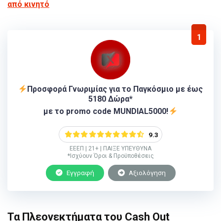
από κινητό
1
Προσφορά Γνωριμίας για το Παγκόσμιο με έως
5180 Δώρα*
με το promo code MUNDIAL5000!
9.3
ΕΕΕΠ | 21+ | ΠΑΙΞΕ ΥΠΕΥΘΥΝΑ
*Ισχύουν Όροι & Προϋποθέσεις
Εγγραφή
Αξιολόγηση
Τα Πλεονεκτήματα του Cash Out