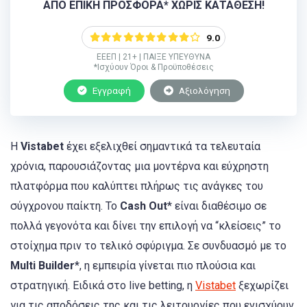
ΑΠΟ ΕΠΙΚΗ ΠΡΟΣΦΟΡΑ* ΧΩΡΙΣ ΚΑΤΑΘΕΣΗ!
9.0
ΕΕΕΠ | 21+ | ΠΑΙΞΕ ΥΠΕΥΘΥΝΑ
*Ισχύουν Όροι & Προϋποθέσεις
Εγγραφή
Αξιολόγηση
Η
Vistabet
έχει εξελιχθεί σημαντικά τα τελευταία
χρόνια, παρουσιάζοντας μια μοντέρνα και εύχρηστη
πλατφόρμα που καλύπτει πλήρως τις ανάγκες του
σύγχρονου παίκτη. Το
Cash Out
* είναι διαθέσιμο σε
πολλά γεγονότα και δίνει την επιλογή να “κλείσεις” το
στοίχημα πριν το τελικό σφύριγμα. Σε συνδυασμό με το
Multi Builder
*, η εμπειρία γίνεται πιο πλούσια και
στρατηγική. Ειδικά στο live betting, η
Vistabet
ξεχωρίζει
για τις αποδόσεις της και τις λειτουργίες που ενισχύουν