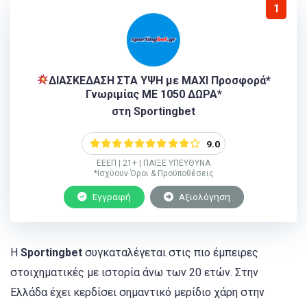
1
ΔΙΑΣΚΕΔΑΣΗ ΣΤΑ ΥΨΗ με ΜΑΧΙ Προσφορά*
Γνωριμίας ΜΕ 1050 ΔΩΡΑ*
στη Sportingbet
9.0
ΕΕΕΠ | 21+ | ΠΑΙΞΕ ΥΠΕΥΘΥΝΑ
*Ισχύουν Όροι & Προϋποθέσεις
Εγγραφή
Αξιολόγηση
Η
Sportingbet
συγκαταλέγεται στις πιο έμπειρες
στοιχηματικές με ιστορία άνω των 20 ετών. Στην
Ελλάδα έχει κερδίσει σημαντικό μερίδιο χάρη στην