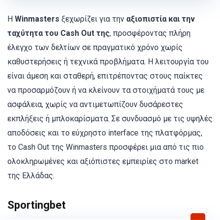
Η
Winmasters
ξεχωρίζει για την
αξιοπιστία και την
ταχύτητα του Cash Out της
, προσφέροντας πλήρη
έλεγχο των δελτίων σε πραγματικό χρόνο χωρίς
καθυστερήσεις ή τεχνικά προβλήματα. Η λειτουργία του
είναι άμεση και σταθερή, επιτρέποντας στους παίκτες
να προσαρμόζουν ή να κλείνουν τα στοιχήματά τους με
ασφάλεια, χωρίς να αντιμετωπίζουν δυσάρεστες
εκπλήξεις ή μπλοκαρίσματα. Σε συνδυασμό με τις υψηλές
αποδόσεις και το εύχρηστο interface της πλατφόρμας,
το Cash Out της Winmasters προσφέρει μια από τις πιο
ολοκληρωμένες και αξιόπιστες εμπειρίες στο market
της Ελλάδας.
Sportingbet