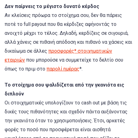
Δεν παίρνεις το μέγιστο δυνατό κέρδος
Αν κλείσεις πρόωρα το στοίχημα σου, δεν θα πάρεις
ποτέ το full payout που θα κέρδιζες αφήνοντάς το
ανοιχτό μέχρι το τέλος. Δηλαδή, κερδίζεις σε σιγουριά,
αλλά χάνεις σε πιθανή απόδοση και πιθανό να χάσεις και
δικαίωμα σε άλλες
προσφορές* στοιχηματικών
εταιριών
που μπορούσε να συμμετείχε το δελτίο σου
όπως το πριμ στο
παρολί ημέρας
*.
Το στοίχημα σου ψαλιδίζεται από την γκανιότα εις
διπλούν
Οι στοιχηματικές υπολογίζουν το cash out με βάση τις
δικές τους πιθανότητες και σχεδόν πάντα αυξάνοντας
την γκανιότα όταν το χρησιμοποιήσεις. Έτσι, αρκετές
φορές το ποσό που προσφέρεται είναι αισθητά