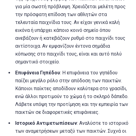
για μία σωστή πρόβλεψη. Χρειάζεται μελέτη προς
την πρόσφατη επίδοση των αθλητών στα
τελευταία παιχνίδια τους. Αν είχαν γενικά καλή
εικόνα ή υπάρχει κάποιο κοινό σημείο όπου
ανεβάζουν ή κατεβάζουν ρυθμό στο παιχνίδι τους
αντίστοιχα. Αν εμφανίζουν έντονα σημάδια
κόπωσης στο παιχνίδι τους, είναι και αυτό πολύ
σημαντικό στοιχείο.
Επιφάνεια Γηπέδου
: Η επιφάνεια του γηπέδου
παίζει μεγάλο ρόλο στην απόδοση των παικτών.
Κάποιοι παίκτες αποδίδουν καλύτερα στο γρασίδι,
ενώ άλλοι προτιμούν το χώμα ή το σκληρό δάπεδο.
Λάβετε υπόψη την προτίμηση και την εμπειρία των
παικτών σε διαφορετικές επιφάνειες.
Ιστορικό Αντιμετωπίσεων
: Αναλύστε το ιστορικό
των αναμετρήσεων μεταξύ των παικτών. Συχνά οι