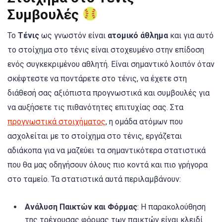
Συμβουλές
Το
Τένις
ως γνωστόν είναι
ατομικό άθλημα
και για αυτό
το στοίχημα στο τένις είναι στοχευμένο στην επίδοση
ενός συγκεκριμένου αθλητή. Είναι σημαντικό λοιπόν όταν
σκέφτεστε να ποντάρετε στο τένις, να έχετε στη
διάθεσή σας αξιόπιστα προγνωστικά και συμβουλές για
να αυξήσετε τις πιθανότητες επιτυχίας σας. Στα
προγνωστικά στοιχήματος
, η ομάδα ατόμων που
ασχολείται με το στοίχημα στο τένις, εργάζεται
αδιάκοπα για να μαζεύει τα σημαντικότερα στατιστικά
που θα μας οδηγήσουν όλους πιο κοντά και πιο γρήγορα
στο ταμείο. Τα στατιστικά αυτά περιλαμβάνουν:
Ανάλυση Παικτών και Φόρμας
: Η παρακολούθηση
της τρέχουσας φόρμας των παικτών είναι κλειδί