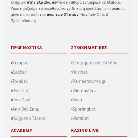
εταιρίες
στην Ελλάδα
, πάντα σε καθαρά ενημερωτικό πλαίσιο.
Υποστηρίζουμε το υπεύθυνο παιχνίδι και η πρόσβαση επιτρέπεται
μόνο σε επισκέπτες
άνω των 21 ετών
. *Ισχύουν Όροι &
Προϋποθέσεις
ΠΡΟΓΝΩΣΤΙΚΆ
ΣΤΟΙΧΗΜΑΤΙΚΈΣ
Χινάρια
Στοιχηματικές Ελλάδα
Δυάδες
Novibet
Τριάδες
Pamestoixima.gr
Over 2.5
Winmasters
Goal Goal
Bwin
Ακριβές Σκορ
Sportingbet
Ημίχρονα Τελικά
Vistabet
ACADEMY
KAZINO LIVE