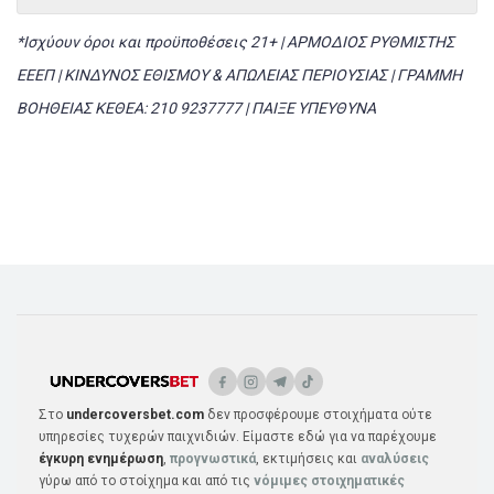
*Ισχύουν όροι και προϋποθέσεις 21+ | ΑΡΜΟΔΙΟΣ ΡΥΘΜΙΣΤΗΣ
ΕΕΕΠ | ΚΙΝΔΥΝΟΣ ΕΘΙΣΜΟΥ & ΑΠΩΛΕΙΑΣ ΠΕΡΙΟΥΣΙΑΣ | ΓΡΑΜΜΗ
ΒΟΗΘΕΙΑΣ ΚΕΘΕΑ: 210 9237777 | ΠΑΙΞΕ ΥΠΕΥΘΥΝΑ
Στο
undercoversbet.com
δεν προσφέρουμε στοιχήματα ούτε
υπηρεσίες τυχερών παιχνιδιών. Είμαστε εδώ για να παρέχουμε
έγκυρη ενημέρωση
,
προγνωστικά
, εκτιμήσεις και
αναλύσεις
γύρω από το στοίχημα και από τις
νόμιμες στοιχηματικές