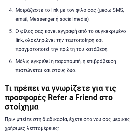
Μοιράζεστε το link με τον φίλο σας (μέσω SMS,
email, Messenger ή social media).
Ο φίλος σας κάνει εγγραφή από το συγκεκριμένο
link, ολοκληρώνει την ταυτοποίηση και
πραγματοποιεί την πρώτη του κατάθεση.
Μόλις εγκριθεί η παραπομπή, η επιβράβευση
πιστώνεται και στους δύο.
Τι πρέπει να γνωρίζετε για τις
προσφορές Refer a Friend στο
στοίχημα
Πριν μπείτε στη διαδικασία, έχετε στο νου σας μερικές
χρήσιμες λεπτομέρειες: