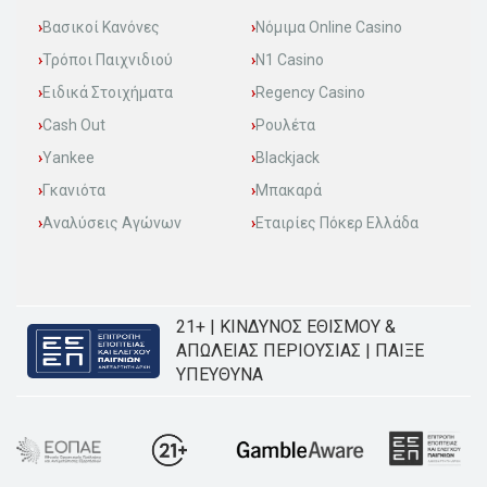
Βασικοί Κανόνες
Νόμιμα Online Casino
Τρόποι Παιχνιδιού
N1 Casino
Ειδικά Στοιχήματα
Regency Casino
Cash Out
Ρουλέτα
Yankee
Blackjack
Γκανιότα
Μπακαρά
Αναλύσεις Αγώνων
Εταιρίες Πόκερ Ελλάδα
21+ | ΚΙΝΔΥΝΟΣ ΕΘΙΣΜΟΥ &
ΑΠΩΛΕΙΑΣ ΠΕΡΙΟΥΣΙΑΣ | ΠΑΙΞΕ
ΥΠΕΥΘΥΝΑ