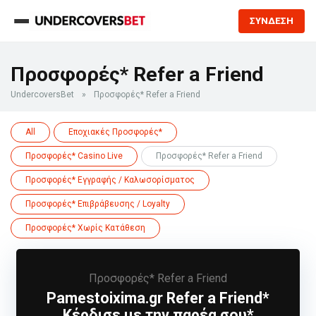
ΣΥΝΔΕΣΗ
Προσφορές* Refer a Friend
UndercoversBet
»
Προσφορές* Refer a Friend
All
Εποχιακές Προσφορές*
Προσφορές* Casino Live
Προσφορές* Refer a Friend
Προσφορές* Εγγραφής / Καλωσορίσματος
Προσφορές* Επιβράβευσης / Loyalty
Προσφορές* Χωρίς Κατάθεση
Προσφορές* Refer a Friend
Pamestoixima.gr Refer a Friend*
Κέρδισε με την παρέα σου*