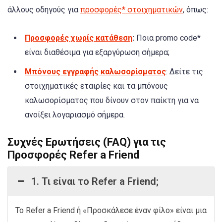
άλλους οδηγούς για
προσφορές* στοιχηματικών
, όπως:
Προσφορές χωρίς κατάθεση
:
Ποια promo code*
είναι διαθέσιμα για εξαργύρωση σήμερα;
Μπόνους εγγραφής καλωσορίσματος
: Δείτε τις
στοιχηματικές εταιρίες και τα μπόνους
καλωσορίσματος που δίνουν στον παίκτη για να
ανοίξει λογαριασμό σήμερα.
Συχνές Ερωτήσεις (FAQ) για τις
Προσφορές Refer a Friend
1. Τι είναι το Refer a Friend;
Το Refer a Friend ή «Προσκάλεσε έναν φίλο» είναι μια