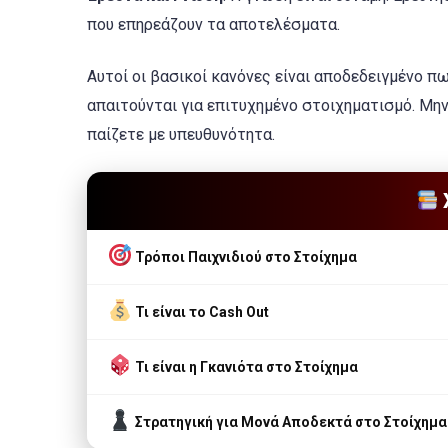
που επηρεάζουν τα αποτελέσματα.
Αυτοί οι βασικοί κανόνες είναι αποδεδειγμένο 
απαιτούνται για επιτυχημένο στοιχηματισμό. Μην
παίζετε με υπευθυνότητα.
Τρόποι Παιχνιδιού στο Στοίχημα
Τι είναι το Cash Out
Τι είναι η Γκανιότα στο Στοίχημα
Στρατηγική για Μονά Αποδεκτά στο Στοίχημα