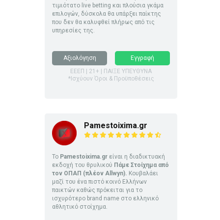
τιμιότατο live betting και πλούσια γκάμα
επιλογών, δύσκολα θα υπάρξει παίκτης
που δεν θα καλυφθεί πλήρως από τις
υπηρεσίες της.
Αξιολόγηση
Εγγραφή
ΕΕΕΠ | 21+ | ΠΑΙΞΕ ΥΠΕΥΘΥΝΑ
*Ισχύουν Όροι & Προϋποθέσεις
Pamestoixima.gr
Το
Pamestoixima.gr
είναι η διαδικτυακή
εκδοχή του θρυλικού
Πάμε Στοίχημα από
τον ΟΠΑΠ (πλέον Allwyn).
Κουβαλάει
μαζί του ένα πιστό κοινό Ελλήνων
παικτών καθώς πρόκειται για το
ισχυρότερο brand name στο ελληνικό
αθλητικό στοίχημα.