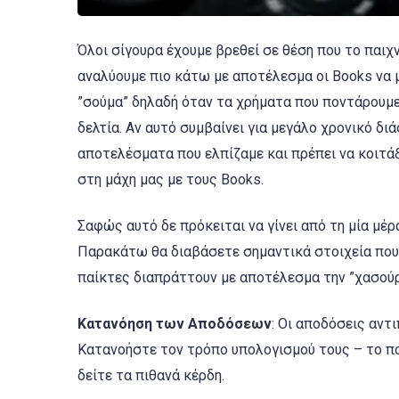
Όλοι σίγουρα έχουμε βρεθεί σε θέση που το παιχ
αναλύουμε πιο κάτω με αποτέλεσμα οι Books να μ
”σούμα” δηλαδή όταν τα χρήματα που ποντάρουμε
δελτία. Αν αυτό συμβαίνει για μεγάλο χρονικό δι
αποτελέσματα που ελπίζαμε και πρέπει να κοιτά
στη μάχη μας με τους Books.
Σαφώς αυτό δε πρόκειται να γίνει από τη μία μέρα
Παρακάτω θα διαβάσετε σημαντικά στοιχεία που
παίκτες διαπράττουν με αποτέλεσμα την ”χασού
Κατανόηση των Αποδόσεων
: Οι αποδόσεις αντ
Κατανοήστε τον τρόπο υπολογισμού τους – το πο
δείτε τα πιθανά κέρδη.