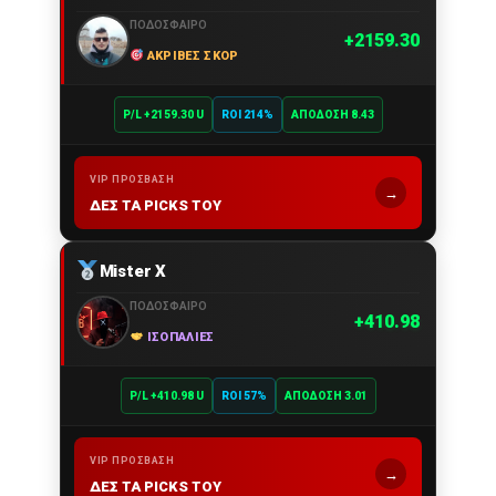
ΠΟΔΌΣΦΑΙΡΟ
2159.30
ΑΚΡΙΒΈΣ ΣΚΟΡ
P/L +2159.30 U
ROI 214%
ΑΠΌΔΟΣΗ 8.43
VIP ΠΡΌΣΒΑΣΗ
→
ΔΕΣ ΤΑ PICKS ΤΟΥ
Mister X
ΠΟΔΌΣΦΑΙΡΟ
410.98
ΙΣΟΠΑΛΊΕΣ
P/L +410.98 U
ROI 57%
ΑΠΌΔΟΣΗ 3.01
VIP ΠΡΌΣΒΑΣΗ
→
ΔΕΣ ΤΑ PICKS ΤΟΥ