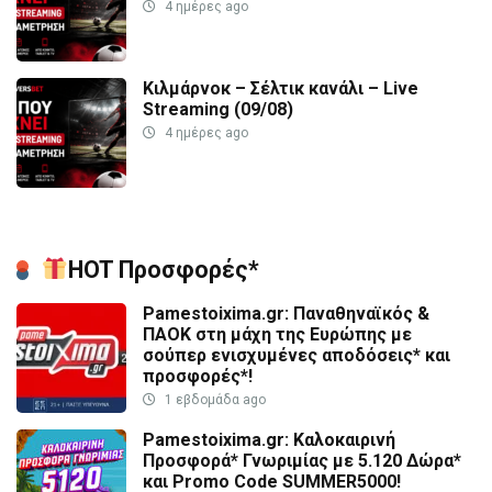
4 ημέρες ago
Κιλμάρνοκ – Σέλτικ κανάλι – Live
Streaming (09/08)
4 ημέρες ago
HOT Προσφορές*
Pamestoixima.gr: Παναθηναϊκός &
ΠΑΟΚ στη μάχη της Ευρώπης με
σούπερ ενισχυμένες αποδόσεις* και
προσφορές*!
1 εβδομάδα ago
Pamestoixima.gr: Καλοκαιρινή
Προσφορά* Γνωριμίας με 5.120 Δώρα*
και Promo Code SUMMER5000!