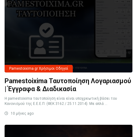
Pamestoixima.gr Χρήσιμοι Οδηγοί
Pamestoixima Ταυτοποίηση Λογαριασμού
| Έγγραφα & Διαδικασία
Η pamestoixima ταυτοποίηση είναι είναι υποχρεωτική βάσει του
Κανονισμού της Ε.Ε.Ε.Π. (ΦΕΚ 3162 / 25.11.2014). Με απλά ...
10 μήνες ago