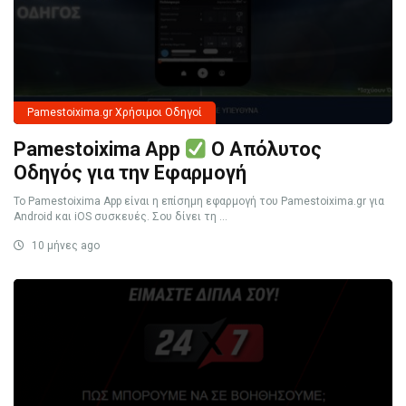
Pamestoixima.gr Χρήσιμοι Οδηγοί
Pamestoixima App
Ο Απόλυτος
Οδηγός για την Εφαρμογή
Το Pamestoixima App είναι η επίσημη εφαρμογή του Pamestoixima.gr για
Android και iOS συσκευές. Σου δίνει τη ...
10 μήνες ago