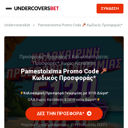
ΣΥΝΔΕΣΗ
UndercoversBet
»
Pamestoixima Promo Code
Κωδικός Προσφοράς*
Προσφορές* Εγγραφής / Καλωσορίσματος
Προσφορές* Χωρίς Κατάθεση
Pamestoixima Promo Code
Κωδικός Προσφοράς*
Καλοκαιρινή Προσφορά Γνωριμίας με 3110 Δώρα*
ΟΛΑ Χωρίς Κατάθεση & 2010 extra Δώρα*!
ΔΕΣ ΤΗΝ ΠΡΟΣΦΟΡΑ*
*Ισχύουν Όροι&Προϋποθέσεις 21+ | Ρυθμιστής ΕΕΕΠ |