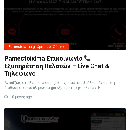
Pamestoixima.gr Χρήσιμοι Οδηγοί
Pamestoixima Επικοινωνία
Εξυπηρέτηση Πελατών – Live Chat &
Τηλέφωνο
Αν παίζεις στο Pamestoixima.gr και χρειαστείς βοήθεια, έχεις στη
διάθεσή σου ένα πλήρες τμήμα εξυπηρέτησης πελατών. Η ...
10 μήνες ago