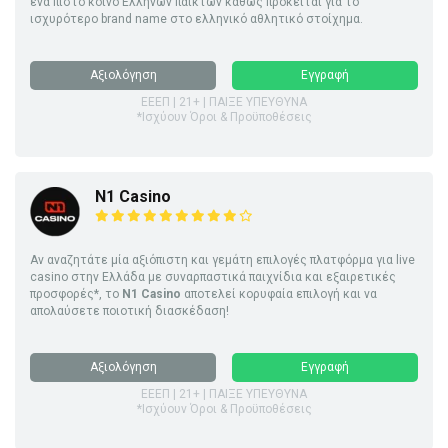
ένα πιστό κοινό Ελλήνων παικτών καθώς πρόκειται για το
ισχυρότερο brand name στο ελληνικό αθλητικό στοίχημα.
Αξιολόγηση
Εγγραφή
ΕΕΕΠ | 21+ | ΠΑΙΞΕ ΥΠΕΥΘΥΝΑ
*Ισχύουν Όροι & Προϋποθέσεις
N1 Casino
Αν αναζητάτε μία αξιόπιστη και γεμάτη επιλογές πλατφόρμα για live
casino στην Ελλάδα με συναρπαστικά παιχνίδια και εξαιρετικές
προσφορές*, το
N1 Casino
αποτελεί κορυφαία επιλογή και να
απολαύσετε ποιοτική διασκέδαση!
Αξιολόγηση
Εγγραφή
ΕΕΕΠ | 21+ | ΠΑΙΞΕ ΥΠΕΥΘΥΝΑ
*Ισχύουν Όροι & Προϋποθέσεις