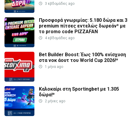
3 εβδομάδες ago
Προσφορά γνωριμίας: 5.180 δώρα και 3
premium πίτσες εντελώς δωρεάν* με
το promo code PIZZAFAN
4 εβδομάδες ago
Bet Builder Boost: Έως 100% ενίσχυση
στα νοκ άουτ του World Cup 2026!*
1 μήνα ago
Καλοκαίρι στη Sportingbet με 1.305
δώρα!*
2 μήνες ago