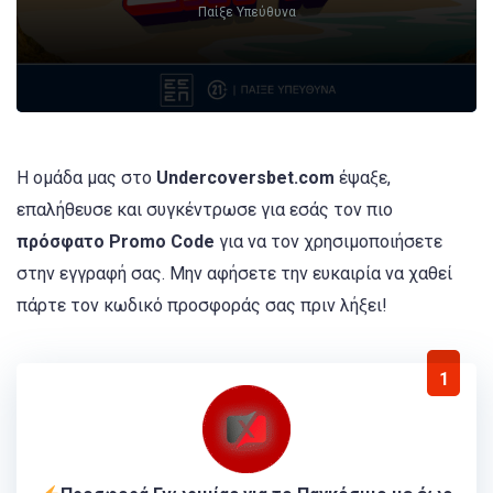
Παίξε Υπεύθυνα
Η ομάδα μας στο
Undercoversbet.com
έψαξε,
επαλήθευσε και συγκέντρωσε για εσάς τον πιο
πρόσφατο Promo Code
για να τον χρησιμοποιήσετε
στην εγγραφή σας. Μην αφήσετε την ευκαιρία να χαθεί
πάρτε τον κωδικό προσφοράς σας πριν λήξει!
1