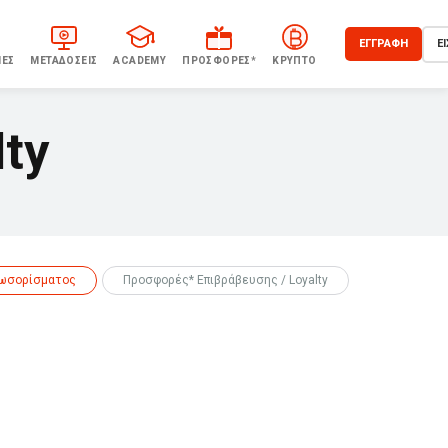
ΕΓΓΡΑΦΗ
Ε
ΙΕΣ
ΜΕΤΑΔΟΣΕΙΣ
ACADEMY
ΠΡΟΣΦΟΡΕΣ*
ΚΡΥΠΤΟ
ty
λωσορίσματος
Προσφορές* Επιβράβευσης / Loyalty