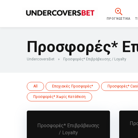
ΠΡΟΓΝΩΣΤΙΚΑ
Τ
Προσφορές* Επ
UndercoversBet
»
Προσφορές* Επιβράβευσης / Loyalty
All
Εποχιακές Προσφορές*
Προσφορές* Casi
Προσφορές* Χωρίς Κατάθεση
Προ
Προσφορές* Επιβράβευσης
/ Loyalty