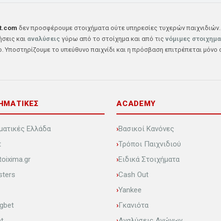
t.com
δεν προσφέρουμε στοιχήματα ούτε υπηρεσίες τυχερών παιχνιδιών.
μήσεις και
αναλύσεις
γύρω από το στοίχημα και από τις
νόμιμες στοιχημα
. Υποστηρίζουμε το υπεύθυνο παιχνίδι και η πρόσβαση επιτρέπεται μόνο
ΗΜΑΤΙΚΈΣ
ACADEMY
ματικές Ελλάδα
Βασικοί Κανόνες
t
Τρόποι Παιχνιδιού
oixima.gr
Ειδικά Στοιχήματα
ters
Cash Out
Yankee
gbet
Γκανιότα
t
Αναλύσεις Αγώνων