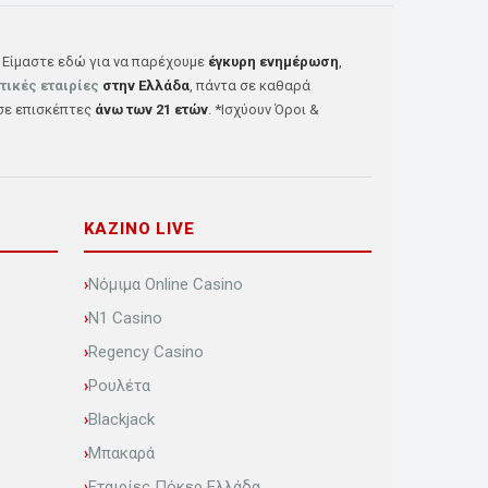
 Είμαστε εδώ για να παρέχουμε
έγκυρη ενημέρωση
,
τικές εταιρίες
στην Ελλάδα
, πάντα σε καθαρά
 σε επισκέπτες
άνω των 21 ετών
. *Ισχύουν Όροι &
KAZINO LIVE
Νόμιμα Online Casino
N1 Casino
Regency Casino
Ρουλέτα
Blackjack
Μπακαρά
Εταιρίες Πόκερ Ελλάδα