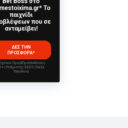
Bet Boss στο
mestoixima.gr* Το
παιχνίδι
οβλέψεων που σε
ανταμείβει!
ΔΕΣ ΤΗΝ
ΠΡΟΣΦΟΡΑ*
Ισχύουν Όροι&Προϋποθέσεις
1+ | Ρυθμιστής ΕΕΕΠ | Παίξε
Υπεύθυνα