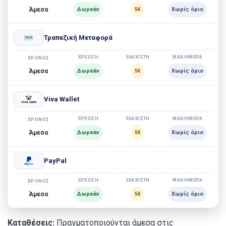
Άμεσα
Δωρεάν
5€
Χωρίς όριο
Τραπεζική Μεταφορά
ΧΡΈΩΣΗ
ΕΛΆΧΙΣΤΗ
MAX/ΗΜΈΡΑ
ΧΡΌΝΟΣ
Άμεσα
Δωρεάν
5€
Χωρίς όριο
Viva Wallet
ΧΡΈΩΣΗ
ΕΛΆΧΙΣΤΗ
MAX/ΗΜΈΡΑ
ΧΡΌΝΟΣ
Άμεσα
Δωρεάν
5€
Χωρίς όριο
PayPal
ΧΡΈΩΣΗ
ΕΛΆΧΙΣΤΗ
MAX/ΗΜΈΡΑ
ΧΡΌΝΟΣ
Άμεσα
Δωρεάν
5€
Χωρίς όριο
Καταθέσεις:
Πραγματοποιούνται άμεσα στις