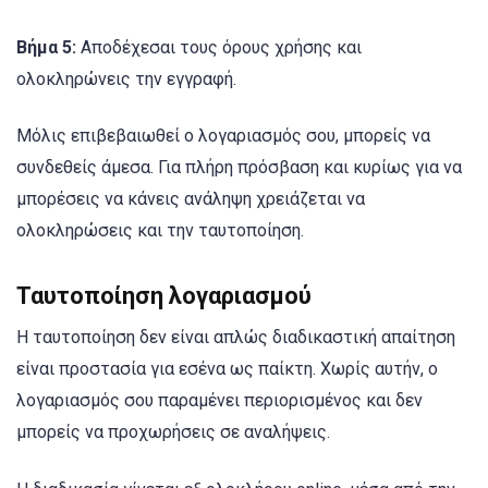
Βήμα 5:
Αποδέχεσαι τους όρους χρήσης και
ολοκληρώνεις την εγγραφή.
Μόλις επιβεβαιωθεί ο λογαριασμός σου, μπορείς να
συνδεθείς άμεσα. Για πλήρη πρόσβαση και κυρίως για να
μπορέσεις να κάνεις ανάληψη χρειάζεται να
ολοκληρώσεις και την ταυτοποίηση.
Ταυτοποίηση λογαριασμού
Η ταυτοποίηση δεν είναι απλώς διαδικαστική απαίτηση
είναι προστασία για εσένα ως παίκτη. Χωρίς αυτήν, ο
λογαριασμός σου παραμένει περιορισμένος και δεν
μπορείς να προχωρήσεις σε αναλήψεις.