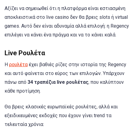
Αξίζει να σημειωθεί ότι η πλατφόρμα είναι εστιασμένη
αποκλειστικά στο live casino δεν θα βρεις slots ή virtual
games. Αυτό δεν είναι αδυναμία αλλά επιλογή: η Regency
επιλέγει να κάνει ένα πράγμα και να το κάνει καλά.
Live Ρουλέτα
Η
ρουλέτα
έχει βαθιές ρίζες στην ιστορία της Regency
και αυτό φαίνεται στο εύρος των επιλογών. Υπάρχουν
πάνω από
34 τραπέζια live ρουλέτας
, που καλύπτουν
κάθε προτίμηση.
Θα βρεις κλασικές ευρωπαϊκές ρουλέτες, αλλά και
εξειδικευμένες εκδοχές που έχουν γίνει trend τα
τελευταία χρόνια: