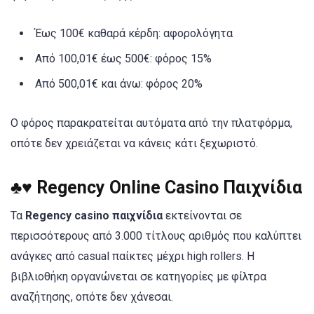
Έως 100€ καθαρά κέρδη: αφορολόγητα
Από 100,01€ έως 500€: φόρος 15%
Από 500,01€ και άνω: φόρος 20%
Ο φόρος παρακρατείται αυτόματα από την πλατφόρμα,
οπότε δεν χρειάζεται να κάνεις κάτι ξεχωριστό.
♣️♥️ Regency Online Casino Παιχνίδια
Τα
Regency casino παιχνίδια
εκτείνονται σε
περισσότερους από 3.000 τίτλους αριθμός που καλύπτει
ανάγκες από casual παίκτες μέχρι high rollers. Η
βιβλιοθήκη οργανώνεται σε κατηγορίες με φίλτρα
αναζήτησης, οπότε δεν χάνεσαι.