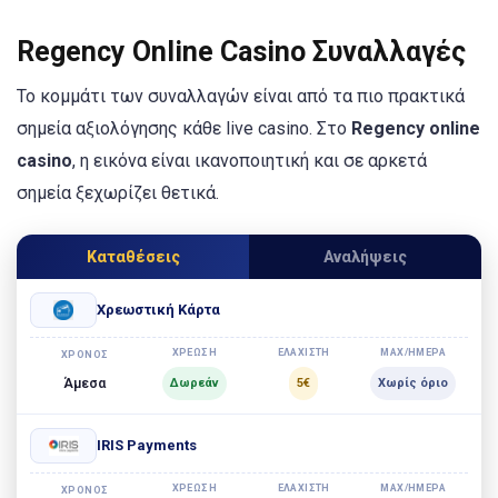
Regency Online Casino Συναλλαγές
Το κομμάτι των συναλλαγών είναι από τα πιο πρακτικά
σημεία αξιολόγησης κάθε live casino. Στο
Regency online
casino
, η εικόνα είναι ικανοποιητική και σε αρκετά
σημεία ξεχωρίζει θετικά.
Καταθέσεις
Αναλήψεις
Χρεωστική Κάρτα
ΧΡΈΩΣΗ
ΕΛΆΧΙΣΤΗ
MAX/ΗΜΈΡΑ
ΧΡΌΝΟΣ
Άμεσα
Δωρεάν
5€
Χωρίς όριο
IRIS Payments
ΧΡΈΩΣΗ
ΕΛΆΧΙΣΤΗ
MAX/ΗΜΈΡΑ
ΧΡΌΝΟΣ