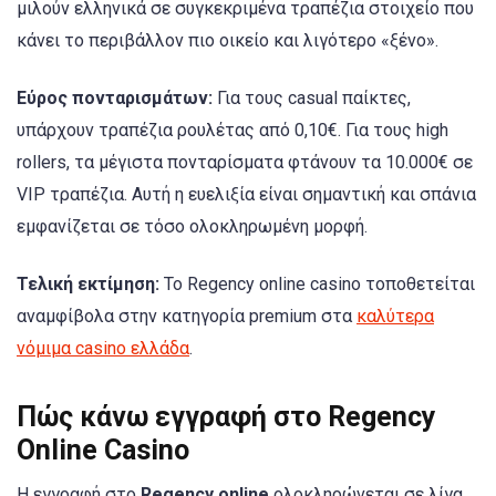
μιλούν ελληνικά σε συγκεκριμένα τραπέζια στοιχείο που
κάνει το περιβάλλον πιο οικείο και λιγότερο «ξένο».
Εύρος πονταρισμάτων:
Για τους casual παίκτες,
υπάρχουν τραπέζια ρουλέτας από 0,10€. Για τους high
rollers, τα μέγιστα πονταρίσματα φτάνουν τα 10.000€ σε
VIP τραπέζια. Αυτή η ευελιξία είναι σημαντική και σπάνια
εμφανίζεται σε τόσο ολοκληρωμένη μορφή.
Τελική εκτίμηση:
Το Regency online casino τοποθετείται
αναμφίβολα στην κατηγορία premium στα
καλύτερα
νόμιμα casino ελλάδα
.
Πώς κάνω εγγραφή στο Regency
Online Casino
Η εγγραφή στο
Regency online
ολοκληρώνεται σε λίγα