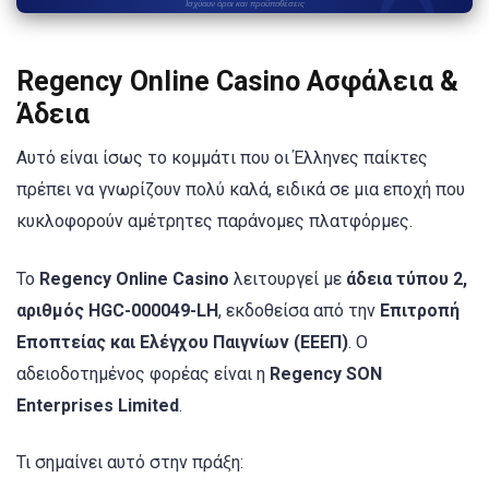
Ισχύουν όροι και προϋποθέσεις
Regency Online Casino Ασφάλεια &
Άδεια
Αυτό είναι ίσως το κομμάτι που οι Έλληνες παίκτες
πρέπει να γνωρίζουν πολύ καλά, ειδικά σε μια εποχή που
κυκλοφορούν αμέτρητες παράνομες πλατφόρμες.
Το
Regency Online Casino
λειτουργεί με
άδεια τύπου 2,
αριθμός HGC-000049-LH
, εκδοθείσα από την
Επιτροπή
Εποπτείας και Ελέγχου Παιγνίων (ΕΕΕΠ)
. Ο
αδειοδοτημένος φορέας είναι η
Regency SON
Enterprises Limited
.
Τι σημαίνει αυτό στην πράξη: