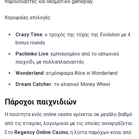
παρουσιαστές και θεαματικό gameplay.
Κορυφαίες επιλογές:
Crazy Time
: ο τροχός της τύχης της Evolution με 4
bonus rounds
Pachinko Live
: εμπνευσμένο από το ιαπωνικό
παιχνίδι, με πολλαπλασιαστές
Wonderland
: ατμόσφαιρα Alice in Wonderland
Dream Catcher
: το κλασικό Money Wheel
Πάροχοι παιχνιδιών
Η ποιότητα ενός online casino κρίνεται σε μεγάλο βαθμό
από τις εταιρίες λογισμικού με τις οποίες συνεργάζεται.
Στο
Regency Online Casino
, η λίστα παρόχων είναι από