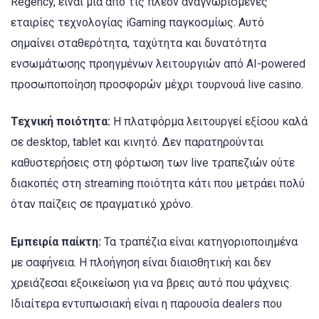
Regency, είναι μία από τις πλέον αναγνωρισμένες
εταιρίες τεχνολογίας iGaming παγκοσμίως. Αυτό
σημαίνει σταθερότητα, ταχύτητα και δυνατότητα
ενσωμάτωσης προηγμένων λειτουργιών από AI-powered
προσωποποίηση προσφορών μέχρι τουρνουά live casino.
Τεχνική ποιότητα:
Η πλατφόρμα λειτουργεί εξίσου καλά
σε desktop, tablet και κινητό. Δεν παρατηρούνται
καθυστερήσεις στη φόρτωση των live τραπεζιών ούτε
διακοπές στη streaming ποιότητα κάτι που μετράει πολύ
όταν παίζεις σε πραγματικό χρόνο.
Εμπειρία παίκτη:
Τα τραπέζια είναι κατηγοριοποιημένα
με σαφήνεια. Η πλοήγηση είναι διαισθητική και δεν
χρειάζεσαι εξοικείωση για να βρεις αυτό που ψάχνεις.
Ιδιαίτερα εντυπωσιακή είναι η παρουσία dealers που