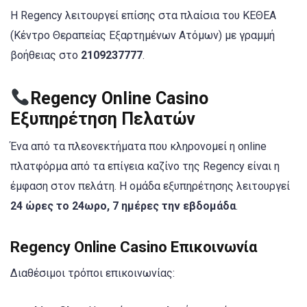
Η Regency λειτουργεί επίσης στα πλαίσια του ΚΕΘΕΑ
(Κέντρο Θεραπείας Εξαρτημένων Ατόμων) με γραμμή
βοήθειας στο
2109237777
.
Regency Online Casino
Εξυπηρέτηση Πελατών
Ένα από τα πλεονεκτήματα που κληρονομεί η online
πλατφόρμα από τα επίγεια καζίνο της Regency είναι η
έμφαση στον πελάτη. Η ομάδα εξυπηρέτησης λειτουργεί
24 ώρες το 24ωρο, 7 ημέρες την εβδομάδα
.
Regency Online Casino Επικοινωνία
Διαθέσιμοι τρόποι επικοινωνίας: