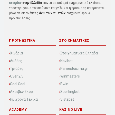
εταιρίες
στην Ελλάδα
, πάντα σε καθαρά ενημερωτικό πλαίσιο.
Υποστηρίζουμε το υπεύθυνο παιχνίδι και η πρόσβαση επιτρέπεται
μόνο σε επισκέπτες
άνω των 21 ετών
. *Ισχύουν Όροι &
Προϋποθέσεις
ΠΡΟΓΝΩΣΤΙΚΆ
ΣΤΟΙΧΗΜΑΤΙΚΈΣ
Χινάρια
Στοιχηματικές Ελλάδα
Δυάδες
Novibet
Τριάδες
Pamestoixima.gr
Over 2.5
Winmasters
Goal Goal
Bwin
Ακριβές Σκορ
Sportingbet
Ημίχρονα Τελικά
Vistabet
ACADEMY
KAZINO LIVE