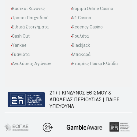
Βασικοί Κανόνες
Νόμιμα Online Casino
Τρόποι Παιχνιδιού
N1 Casino
Ειδικά Στοιχήματα
Regency Casino
Cash Out
Ρουλέτα
Yankee
Blackjack
Γκανιότα
Μπακαρά
Αναλύσεις Αγώνων
Εταιρίες Πόκερ Ελλάδα
21+ | ΚΙΝΔΥΝΟΣ ΕΘΙΣΜΟΥ &
ΑΠΩΛΕΙΑΣ ΠΕΡΙΟΥΣΙΑΣ | ΠΑΙΞΕ
ΥΠΕΥΘΥΝΑ