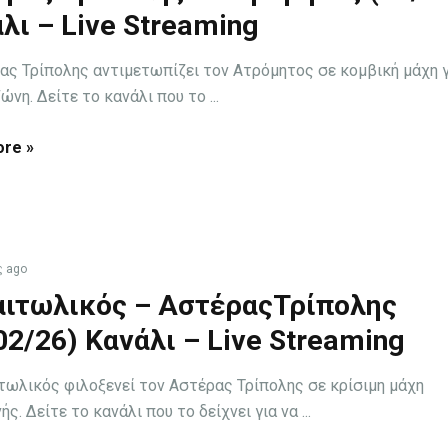
λι – Live Streaming
ας Τρίπολης αντιμετωπίζει τον Ατρόμητος σε κομβική μάχη γ
ώνη. Δείτε το κανάλι που το ...
re »
ς ago
αιτωλικός – ΑστέραςΤρίπολης
02/26) Κανάλι – Live Streaming
τωλικός φιλοξενεί τον Αστέρας Τρίπολης σε κρίσιμη μάχη
ς. Δείτε το κανάλι που το δείχνει για να ...