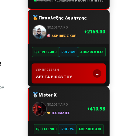
Ανανέωση καθημερινά
PROFIT (UNITS)
Παπαλέξης Δημήτρης
ΠΟΔΌΣΦΑΙΡΟ
2159.30
ΑΚΡΙΒΈΣ ΣΚΟΡ
P/L +2159.30 U
ROI 214%
ΑΠΌΔΟΣΗ 8.43
e
VIP ΠΡΌΣΒΑΣΗ
→
ΔΕΣ ΤΑ PICKS ΤΟΥ
ον
Mister X
ΠΟΔΌΣΦΑΙΡΟ
410.98
ΙΣΟΠΑΛΊΕΣ
P/L +410.98 U
ROI 57%
ΑΠΌΔΟΣΗ 3.01