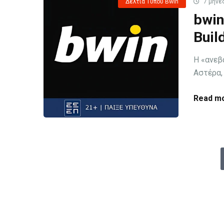
Δελτία Τύπου Bwin
7 μήνε
bwin
Buil
Η «ανεβ
Αστέρα, 
Read mo