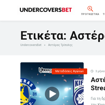
ΠΡΟΓΝΩΣΤΙΚΑ
Τ
Ετικέτα:
Αστέρ
UndercoversBet
»
Αστέρας Τρίπολης
Μεταδόσεις Αγώνων
3 μήνε
Αστέ
Stre
Για τη δ
την Κηφι