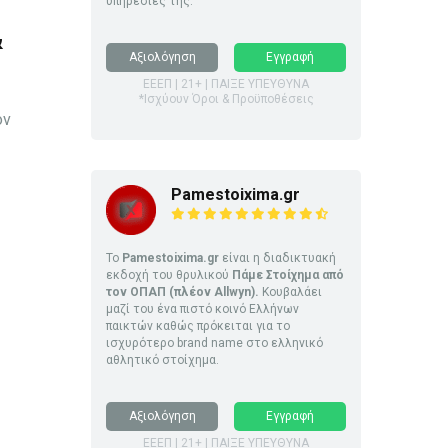
υπηρεσίες της.
&
Αξιολόγηση
Εγγραφή
ΕΕΕΠ | 21+ | ΠΑΙΞΕ ΥΠΕΥΘΥΝΑ
*Ισχύουν Όροι & Προϋποθέσεις
ον
Pamestoixima.gr
Το
Pamestoixima.gr
είναι η διαδικτυακή
εκδοχή του θρυλικού
Πάμε Στοίχημα από
τον ΟΠΑΠ (πλέον Allwyn).
Κουβαλάει
μαζί του ένα πιστό κοινό Ελλήνων
παικτών καθώς πρόκειται για το
ισχυρότερο brand name στο ελληνικό
αθλητικό στοίχημα.
Αξιολόγηση
Εγγραφή
ΕΕΕΠ | 21+ | ΠΑΙΞΕ ΥΠΕΥΘΥΝΑ