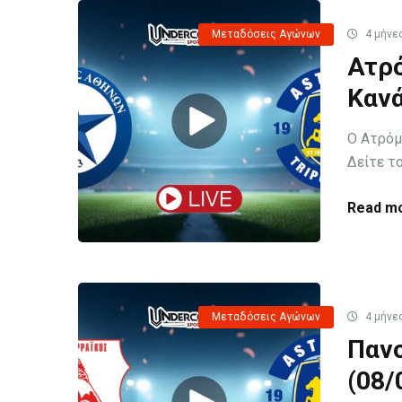
Μεταδόσεις Αγώνων
4 μήνε
Ατρό
Κανά
Ο Ατρόμ
Δείτε το
Read mo
Μεταδόσεις Αγώνων
4 μήνε
Πανσ
(08/