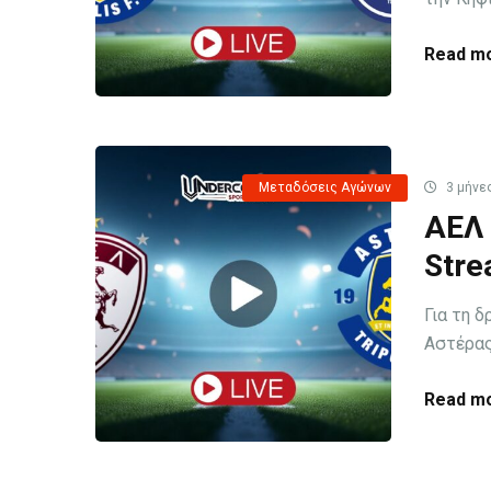
Read mo
Μεταδόσεις Αγώνων
3 μήνε
ΑΕΛ 
Stre
Για τη δ
Αστέρας 
Read mo