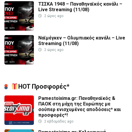
ΤΣΣΚΑ 1948 – Παναθηναϊκός κανάλι –
Live Streaming (11/08)
2 ώρες ago
Ναϊμέγκεν – Ολυμπιακός κανάλι – Live
Streaming (11/08)
2 ώρες ago
HOT Προσφορές*
Pamestoixima.gr: Παναθηναϊκός &
ΠΑΟΚ στη μάχη της Ευρώπης με
σούπερ ενισχυμένες αποδόσεις* και
προσφορές*!
2 εβδομάδες ago