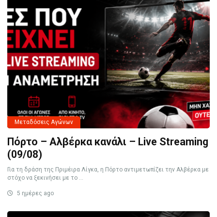
Μεταδόσεις Αγώνων
Πόρτο – Αλβέρκα κανάλι – Live Streaming
(09/08)
Για τη δράση της Πριμέιρα Λίγκα, η Πόρτο αντιμετωπίζει την Αλβέρκα με
στόχο να ξεκινήσει με το ...
5 ημέρες ago