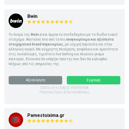
Bwin
Το όνομα της
Bwin
είναι άρρηκτα συνδεδεμένο με το διαδικτυακό
στοίχημα. Αποτελεί ένα από τα πιο
αναγνωρίσιμα και αξιόπιστα
στοιχηματικά brand παγκοσμίως
, με ισχυρή παρουσία και στην
ελληνική αγορά. Με εύχρηστη πλοήγηση, ασφάλεια και αμεσότητα
στις συναλλαγές, τιμιότατο live betting και πλούσια γκάμα
επιλογών, δύσκολα θα υπάρξει παίκτης που δεν θα καλυφθεί
πλήρως από τις υπηρεσίες της.
Αξιολόγηση
Εγγραφή
ΕΕΕΠ | 21+ | ΠΑΙΞΕ ΥΠΕΥΘΥΝΑ
*Ισχύουν Όροι & Προϋποθέσεις
Pamestoixima.gr