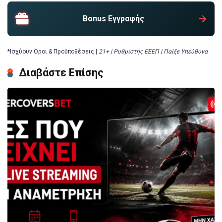
Bonus Εγγραφής
*Ισχύουν Όροι & Προϋποθέσεις |
21+ | Ρυθμιστής ΕΕΕΠ | Παίξε Υπεύθυνα
Διαβάστε Επίσης