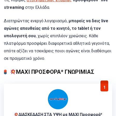
streaming
στην Ελλάδα.
Διατηρώντας ενεργό λογαριασμό,
μπορείς να δεις live
αγώνες απευθείας από το κινητό, το tablet ή τον
υπολογιστή σου
, χωρίς επιπλέον χρεώσεις. Κάθε
πλατφόρμα προσφέρει διαφορετικά αθλητικά γεγονότα,
οπότε αξίζει να τσεκάρεις ποιοι αγώνες είναι διαθέσιμοι
σε πραγματικό χρόνο.
MAXI ΠΡΟΣΦΟΡΑ* ΓΝΩΡΙΜΙΑΣ
1
ΔΙΑΣΚΕΔΑΣΗ ΣΤΑ ΥΨΗ με ΜΑΧΙ Προσφορά*