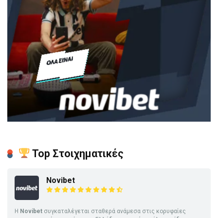
Top Στοιχηματικές
Novibet
Η
Novibet
συγκαταλέγεται σταθερά ανάμεσα στις κορυφαίες