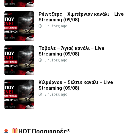
Ρέιντζερς – Χιμπέρνιαν κανάλι – Live
Streaming (09/08)
3 ημέρες ago
Τσβόλε – Άγιαξ κανάλι – Live
Streaming (09/08)
3 ημέρες ago
Κιλμάρνοκ – Σέλτικ κανάλι – Live
Streaming (09/08)
3 ημέρες ago
HOT Προσφορές*