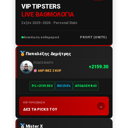
VIP TIPSTERS
LIVE ΒΑΘΜΟΛΟΓΊΑ
Σεζόν 2025–2026 · Personal Stats
Ανανέωση καθημερινά
PROFIT (UNITS)
Παπαλέξης Δημήτρης
ΠΟΔΌΣΦΑΙΡΟ
2159.30
ΑΚΡΙΒΈΣ ΣΚΟΡ
P/L +2159.30 U
ROI 214%
ΑΠΌΔΟΣΗ 8.43
VIP ΠΡΌΣΒΑΣΗ
→
ΔΕΣ ΤΑ PICKS ΤΟΥ
Mister X