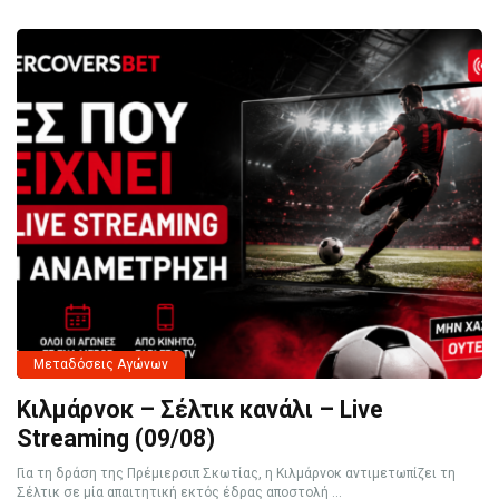
Μεταδόσεις Αγώνων
Κιλμάρνοκ – Σέλτικ κανάλι – Live
Streaming (09/08)
Για τη δράση της Πρέμιερσιπ Σκωτίας, η Κιλμάρνοκ αντιμετωπίζει τη
Σέλτικ σε μία απαιτητική εκτός έδρας αποστολή ...