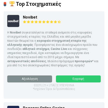
Top Στοιχηματικές
Novibet
Η
Novibet
συγκαταλέγεται σταθερά ανάμεσα στις κορυφαίες
στοιχηματικές εταιρίες της Ελλάδας και από μεγάλη μερίδα
παικτών θεωρείται η
κορυφαία στοιχηματική εταιρία της
ελληνικής αγοράς
. Προσφέροντας ένα ολοκληρωμένο προϊόν που
συνδυάζει
αθλητικό στοίχημα
,
Casino Live
και σύγχρονες
υπηρεσίες παιχνιδιού, έχει καταφέρει να δημιουργήσει ένα
ιδιαίτερα πιστό κοινό από το 2010 μέχρι σήμερα. Με
ανταγωνιστικές αποδόσεις
, πλούσιο πρόγραμμα
προσφορών
* και
μία από τις πιο ολοκληρωμένες πλατφόρμες της αγοράς!
Αξιολόγηση
Εγγραφή
ΕΕΕΠ | 21+ | ΠΑΙΞΕ ΥΠΕΥΘΥΝΑ
*Ισχύουν Όροι & Προϋποθέσεις