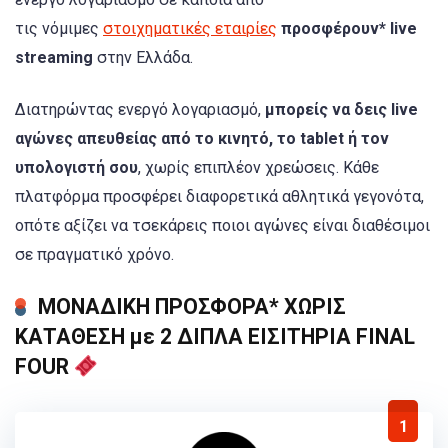
τις νόμιμες
στοιχηματικές εταιρίες
προσφέρουν* live
streaming
στην Ελλάδα.
Διατηρώντας ενεργό λογαριασμό,
μπορείς να δεις live
αγώνες απευθείας από το κινητό, το tablet ή τον
υπολογιστή σου
, χωρίς επιπλέον χρεώσεις. Κάθε
πλατφόρμα προσφέρει διαφορετικά αθλητικά γεγονότα,
οπότε αξίζει να τσεκάρεις ποιοι αγώνες είναι διαθέσιμοι
σε πραγματικό χρόνο.
ΜΟΝΑΔΙΚΗ ΠΡΟΣΦΟΡΑ* ΧΩΡΙΣ
ΚΑΤΑΘΕΣΗ με 2 ΔΙΠΛΑ ΕΙΣΙΤΗΡΙΑ FINAL
FOUR
1