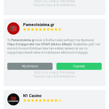
ΕΕΕΠ | 21+ | ΠΑΙΞΕ ΥΠΕΥΘΥΝΑ
*Ισχύουν Όροι & Προϋποθέσεις
Pamestoixima.gr
Το
Pamestoixima.gr
είναι η διαδικτυακή εκδοχή του θρυλικού
Πάμε Στοίχημα από τον ΟΠΑΠ (πλέον Allwyn).
Κουβαλάει μαζί του
ένα πιστό κοινό Ελλήνων παικτών καθώς πρόκειται για το
ισχυρότερο brand name στο ελληνικό αθλητικό στοίχημα.
Αξιολόγηση
Εγγραφή
ΕΕΕΠ | 21+ | ΠΑΙΞΕ ΥΠΕΥΘΥΝΑ
*Ισχύουν Όροι & Προϋποθέσεις
N1 Casino