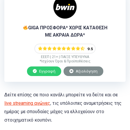
GIGA ΠΡΟΣΦΟΡΑ* ΧΩΡΙΣ ΚΑΤΑΘΕΣΗ
ΜΕ ΑΚΡΑΙΑ ΔΩΡΑ*
9.5
ΕΕΕΠ | 21+ | ΠΑΙΞΕ ΥΠΕΥΘΥΝΑ
*Ισχύουν Όροι & Προϋποθέσεις
Εγγραφή
Αξιολόγηση
Δείτε επίσης σε ποιο κανάλι μπορείτε να δείτε και σε
live streaming αγώνες
, τις υπόλοιπες αναμετρήσεις της
ημέρας με σπουδαίες μάχες να ελλοχεύουν στο
στοιχηματικό κουπόνι.