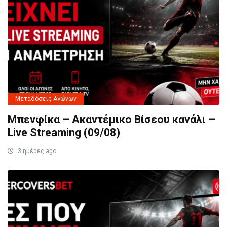
Μεταδόσεις Αγώνων
Μπενφίκα – Ακαντέμικο Βίσεου κανάλι –
Live Streaming (09/08)
3 ημέρες ago