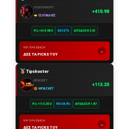
ΠΟΔΌΣΦΑΙΡΟ
410.98
ΙΣΟΠΑΛΊΕΣ
P/L +410.98 U
ROI 57%
ΑΠΌΔΟΣΗ 3.01
VIP ΠΡΌΣΒΑΣΗ
→
ΔΕΣ ΤΑ PICKS ΤΟΥ
Tipshooter
ΜΠΆΣΚΕΤ
113.20
ΜΠΆΣΚΕΤ
P/L +113.20 U
ROI 34.8%
ΑΠΌΔΟΣΗ 1.87
VIP ΠΡΌΣΒΑΣΗ
→
ΔΕΣ ΤΑ PICKS ΤΟΥ