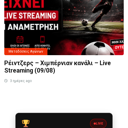
Μεταδόσεις Αγώνων
Ρέιντζερς – Χιμπέρνιαν κανάλι – Live
Streaming (09/08)
3 ημέρες ago
LIVE