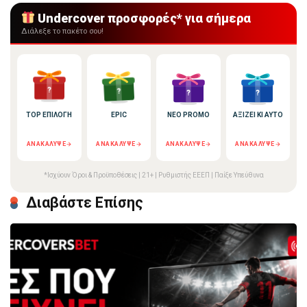
Undercover προσφορές* για σήμερα
Διάλεξε το πακέτο σου!
?
?
?
?
TOP ΕΠΙΛΟΓΉ
EPIC
ΝΈΟ PROMO
ΑΞΊΖΕΙ ΚΙ ΑΥΤΌ
ΑΝΑΚΆΛΥΨΕ
ΑΝΑΚΆΛΥΨΕ
ΑΝΑΚΆΛΥΨΕ
ΑΝΑΚΆΛΥΨΕ
*Ισχύουν Όροι & Προϋποθέσεις | 21+ | Ρυθμιστής ΕΕΕΠ | Παίξε Υπεύθυνα
Διαβάστε Επίσης