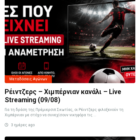
Μεταδόσεις Αγώνων
Ρέιντζερς – Χιμπέρνιαν κανάλι – Live
Streaming (09/08)
Για τη δράση της Πρέμιερσιπ Σκωτίας, οι Ρέιντζερς φιλοξενούν τη
Χιμπέρνιαν με στόχο να συνεχίσουν νικηφόρα τις ...
3 ημέρες ago