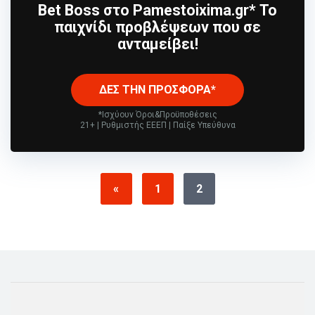
Bet Boss στο Pamestoixima.gr* Το
παιχνίδι προβλέψεων που σε
ανταμείβει!
ΔΕΣ ΤΗΝ ΠΡΟΣΦΟΡΑ*
*Ισχύουν Όροι&Προϋποθέσεις
21+ | Ρυθμιστής ΕΕΕΠ | Παίξε Υπεύθυνα
«
1
2