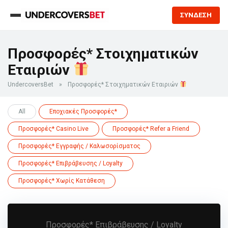
ΣΥΝΔΕΣΗ
Προσφορές* Στοιχηματικών
Εταιριών
UndercoversBet
»
Προσφορές* Στοιχηματικών Εταιριών
All
Εποχιακές Προσφορές*
Προσφορές* Casino Live
Προσφορές* Refer a Friend
Προσφορές* Εγγραφής / Καλωσορίσματος
Προσφορές* Επιβράβευσης / Loyalty
Προσφορές* Χωρίς Κατάθεση
Προσφορές* Επιβράβευσης / Loyalty