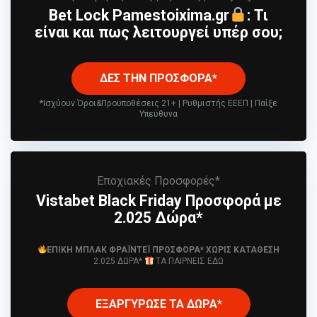
Bet Lock Pamestoixima.gr
: Τι
είναι και πως λειτουργεί υπέρ σου;
ΔΕΣ ΤΗΝ ΠΡΟΣΦΟΡΑ*
*Ισχύουν Όροι&Προϋποθέσεις 21+ | Ρυθμιστής ΕΕΕΠ | Παίξε
Υπεύθυνα
Εποχιακές Προσφορές*
Vistabet Black Friday Προσφορά με
2.025 Δώρα*
ΕΠΙΚΗ ΜΠΛΑΚ ΦΡΑΪΝΤΕΪ ΠΡΟΣΦΟΡΑ* ΧΩΡΙΣ ΚΑΤΑΘΕΣΗ
2.025 ΔΩΡΑ*
ΤΑ ΠΑΙΡΝΕΙΣ ΕΔΩ
ΕΞΑΡΓΥΡΩΣΕ ΤΑ ΔΩΡΑ*