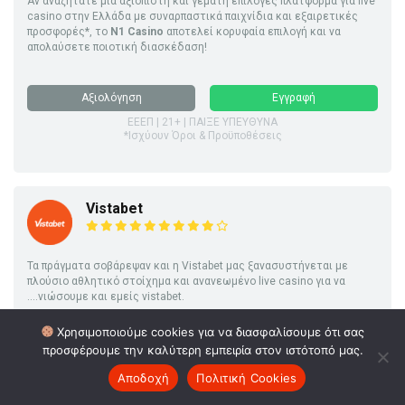
Αν αναζητάτε μία αξιόπιστη και γεμάτη επιλογές πλατφόρμα για live
casino στην Ελλάδα με συναρπαστικά παιχνίδια και εξαιρετικές
προσφορές*, το
N1 Casino
αποτελεί κορυφαία επιλογή και να
απολαύσετε ποιοτική διασκέδαση!
Αξιολόγηση
Εγγραφή
ΕΕΕΠ | 21+ | ΠΑΙΞΕ ΥΠΕΥΘΥΝΑ
*Ισχύουν Όροι & Προϋποθέσεις
Vistabet
Τα πράγματα σοβάρεψαν και η Vistabet μας ξανασυστήνεται με
πλούσιο αθλητικό στοίχημα και ανανεωμένο live casino για να
....νιώσουμε και εμείς vistabet.
Χρησιμοποιούμε cookies για να διασφαλίσουμε ότι σας
Αξιολόγηση
Εγγραφή
προσφέρουμε την καλύτερη εμπειρία στον ιστότοπό μας.
ΕΕΕΠ | 21+ | ΠΑΙΞΕ ΥΠΕΥΘΥΝΑ
Αποδοχή
Πολιτική Cookies
*Ισχύουν Όροι & Προϋποθέσεις