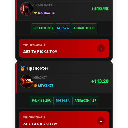
ΠΟΔΌΣΦΑΙΡΟ
410.98
ΙΣΟΠΑΛΊΕΣ
P/L +410.98 U
ROI 57%
ΑΠΌΔΟΣΗ 3.01
VIP ΠΡΌΣΒΑΣΗ
→
ΔΕΣ ΤΑ PICKS ΤΟΥ
Tipshooter
ΜΠΆΣΚΕΤ
113.20
ΜΠΆΣΚΕΤ
P/L +113.20 U
ROI 34.8%
ΑΠΌΔΟΣΗ 1.87
VIP ΠΡΌΣΒΑΣΗ
→
ΔΕΣ ΤΑ PICKS ΤΟΥ