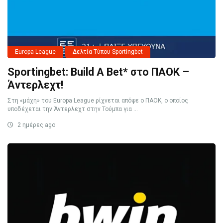
Europa League
Δελτία Τύπου Sportingbet
Sportingbet: Build A Bet* στο ΠΑΟΚ –
Άντερλεχτ!
Στη «μάχη» του Europa League ρίχνεται απόψε ο ΠΑΟΚ, ο οποίος
υποδέχεται την Άντερλεχτ στην Τούμπα για ...
2 ημέρες ago