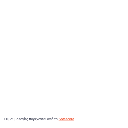
Οι βαθμολογίες παρέχονται από το
Sofascore