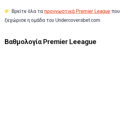
Βρείτε όλα τα
προγνωστικά Premier League
που
ξεχώρισε η ομάδα του Undercoversbet.com
Βαθμολογία Premier Leeague