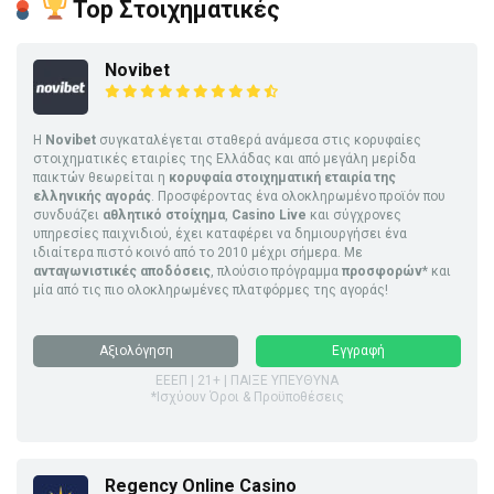
Top Στοιχηματικές
Novibet
Η
Novibet
συγκαταλέγεται σταθερά ανάμεσα στις κορυφαίες
στοιχηματικές εταιρίες της Ελλάδας και από μεγάλη μερίδα
παικτών θεωρείται η
κορυφαία στοιχηματική εταιρία της
ελληνικής αγοράς
. Προσφέροντας ένα ολοκληρωμένο προϊόν που
συνδυάζει
αθλητικό στοίχημα
,
Casino Live
και σύγχρονες
υπηρεσίες παιχνιδιού, έχει καταφέρει να δημιουργήσει ένα
ιδιαίτερα πιστό κοινό από το 2010 μέχρι σήμερα. Με
ανταγωνιστικές αποδόσεις
, πλούσιο πρόγραμμα
προσφορών
* και
μία από τις πιο ολοκληρωμένες πλατφόρμες της αγοράς!
Αξιολόγηση
Εγγραφή
ΕΕΕΠ | 21+ | ΠΑΙΞΕ ΥΠΕΥΘΥΝΑ
*Ισχύουν Όροι & Προϋποθέσεις
Regency Online Casino