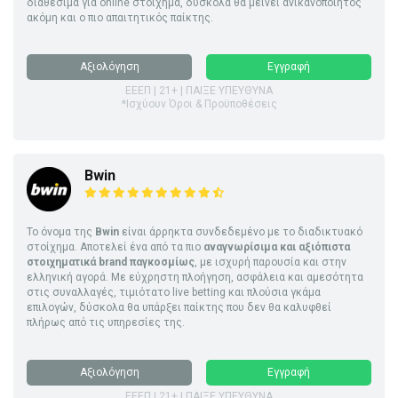
διαθέσιμα για online στοίχημα, δύσκολα θα μείνει ανικανοποίητος
ακόμη και ο πιο απαιτητικός παίκτης.
Αξιολόγηση
Εγγραφή
ΕΕΕΠ | 21+ | ΠΑΙΞΕ ΥΠΕΥΘΥΝΑ
*Ισχύουν Όροι & Προϋποθέσεις
Bwin
Το όνομα της
Bwin
είναι άρρηκτα συνδεδεμένο με το διαδικτυακό
στοίχημα. Αποτελεί ένα από τα πιο
αναγνωρίσιμα και αξιόπιστα
στοιχηματικά brand παγκοσμίως
, με ισχυρή παρουσία και στην
ελληνική αγορά. Με εύχρηστη πλοήγηση, ασφάλεια και αμεσότητα
στις συναλλαγές, τιμιότατο live betting και πλούσια γκάμα
επιλογών, δύσκολα θα υπάρξει παίκτης που δεν θα καλυφθεί
πλήρως από τις υπηρεσίες της.
Αξιολόγηση
Εγγραφή
ΕΕΕΠ | 21+ | ΠΑΙΞΕ ΥΠΕΥΘΥΝΑ