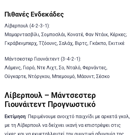
Πιθανές Ενδεκάδες
Λίβερπουλ (4-2-3-1):
Μαμαρντασβίλι, Σομποσλάι, Κονατέ, Φαν Ντάικ, Κέρκες;
Γκράβενμπερχ, Τζόουνς, Σαλάχ, Βιρτς, Γκάκπο, Εκιτικέ
Μάντσεστερ Γιουνάιτεντ (3-4-2-1):
Λάμενς, Γιορό, Ντε Λιχτ, Σο, Νταλό, Φερνάντες,
Ούγκαρτε, Ντόργκου, Μπεμουμό, Μάουντ; Σέσκο
Λίβερπουλ – Μάντσεστερ
Γιουνάιτεντ
Προγνωστικό
Εκτίμηση
: Περιμένουμε ανοιχτό παιχνίδι με αρκετά γκολ,
με τη Λίβερπουλ να δείχνει ικανή να επιστρέψει στις
νίκες και να εκμεταλλευτεί την αμυντική αδυναμία της