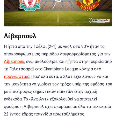
Λίβερπουλ
Η ήττα από την Τσέλσι (2-1) με γκολ στο 90’+ ήταν το
αποκορύφωμα μιας περιόδου ντεφορμαρίσματος για την
Λίβερπουλ
, ενώ ακολούθησε και η ήττα στην Τουρκία από
τη Γαλατάσαραϊ στο Champions League κόντρα στα
προγνωστικά
. Παρ’ όλα αυτά, ο Σλοτ έχει λόγους να και
την ικανότητα να γυρίσει τον τρόχο υπέρ της ομάδας του
με επιστροφές σημαντικών παικτών στην αρχική
ενδεκάδα. Το «Άνφιλντ» εξακολουθεί να αποτελεί
φρούριο η Λίβερπουλ έχει σκοράρει σε όλα τα τελευταία
22 εντός έδρας παιχνίδια πρωταθλήματος.