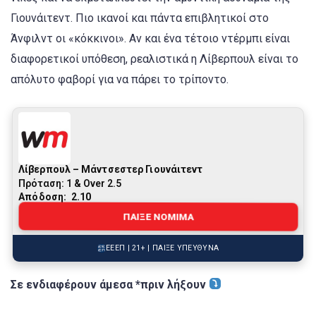
Γιουνάιτεντ. Πιο ικανοί και πάντα επιβλητικοί στο
Άνφιλντ οι «κόκκινοι». Αν και ένα τέτοιο ντέρμπι είναι
διαφορετικοί υπόθεση, ρεαλιστικά η Λίβερπουλ είναι το
απόλυτο φαβορί για να πάρει το τρίποντο.
Λίβερπουλ – Μάντσεστερ Γιουνάιτεντ
Πρόταση: 1 & Over 2.5
Απόδοση:
2.10
ΠΑΙΞΕ ΝΟΜΙΜΑ
ΕΕΕΠ | 21+ | ΠΑΙΞΕ ΥΠΕΥΘΥΝΑ
Σε ενδιαφέρουν άμεσα *πριν λήξουν