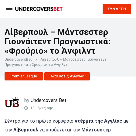
ΣΥΝΔΕΣΗ
Λίβερπουλ – Μάντσεστερ
Γιουνάιτεντ Προγνωστικά:
«Φρούριο» το Άνφιλντ
UndercoversBet
»
Λίβερπουλ – Μάντσεστερ Γιουνάιτεντ
Προγνωστικά: «Φρούριο» το Άνφιλντ
Premier League
Αναλύσεις Αγώνων
by
Undercovers Bet
10 μήνες ago
Σέντρα για το πρώτο κορυφαίο
ντέρμπι της Αγγλίας
με
την
Λίβερπουλ
να υποδέχεται την
Μάντσεστερ