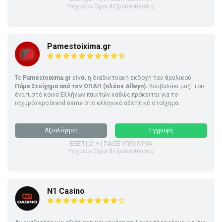
*Ισχύουν Όροι & Προϋποθέσεις
Pamestoixima.gr
Το
Pamestoixima.gr
είναι η διαδικτυακή εκδοχή του θρυλικού
Πάμε Στοίχημα από τον ΟΠΑΠ (πλέον Allwyn).
Κουβαλάει μαζί του
ένα πιστό κοινό Ελλήνων παικτών καθώς πρόκειται για το
ισχυρότερο brand name στο ελληνικό αθλητικό στοίχημα.
Αξιολόγηση
Εγγραφή
ΕΕΕΠ | 21+ | ΠΑΙΞΕ ΥΠΕΥΘΥΝΑ
*Ισχύουν Όροι & Προϋποθέσεις
N1 Casino