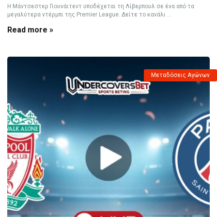
Η Μάντσεστερ Γιουνάιτεντ υποδέχεται τη Λίβερπουλ σε ένα από τα
μεγαλύτερα ντέρμπι της Premier League. Δείτε το κανάλι ...
Read more »
Μεταδόσεις Αγώνων