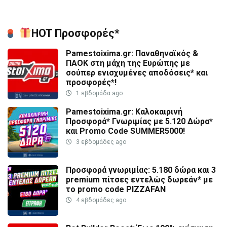
HOT Προσφορές*
Pamestoixima.gr: Παναθηναϊκός &
ΠΑΟΚ στη μάχη της Ευρώπης με
σούπερ ενισχυμένες αποδόσεις* και
προσφορές*!
1 εβδομάδα ago
Pamestoixima.gr: Καλοκαιρινή
Προσφορά* Γνωριμίας με 5.120 Δώρα*
και Promo Code SUMMER5000!
3 εβδομάδες ago
Προσφορά γνωριμίας: 5.180 δώρα και 3
premium πίτσες εντελώς δωρεάν* με
το promo code PIZZAFAN
4 εβδομάδες ago