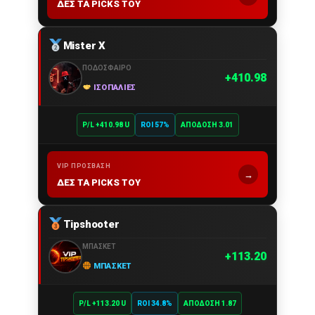
ΔΕΣ ΤΑ PICKS ΤΟΥ
Mister X
ΠΟΔΌΣΦΑΙΡΟ
410.98
ΙΣΟΠΑΛΊΕΣ
P/L +410.98 U
ROI 57%
ΑΠΌΔΟΣΗ 3.01
VIP ΠΡΌΣΒΑΣΗ
→
ΔΕΣ ΤΑ PICKS ΤΟΥ
Tipshooter
ΜΠΆΣΚΕΤ
113.20
ΜΠΆΣΚΕΤ
P/L +113.20 U
ROI 34.8%
ΑΠΌΔΟΣΗ 1.87