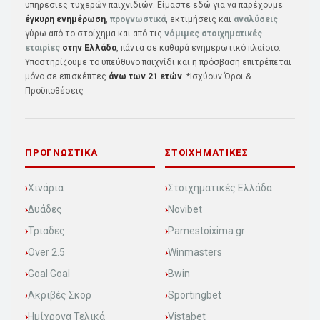
υπηρεσίες τυχερών παιχνιδιών. Είμαστε εδώ για να παρέχουμε
έγκυρη ενημέρωση
,
προγνωστικά
, εκτιμήσεις και
αναλύσεις
γύρω από το στοίχημα και από τις
νόμιμες στοιχηματικές
εταιρίες
στην Ελλάδα
, πάντα σε καθαρά ενημερωτικό πλαίσιο.
Υποστηρίζουμε το υπεύθυνο παιχνίδι και η πρόσβαση επιτρέπεται
μόνο σε επισκέπτες
άνω των 21 ετών
. *Ισχύουν Όροι &
Προϋποθέσεις
ΠΡΟΓΝΩΣΤΙΚΆ
ΣΤΟΙΧΗΜΑΤΙΚΈΣ
Χινάρια
Στοιχηματικές Ελλάδα
Δυάδες
Novibet
Τριάδες
Pamestoixima.gr
Over 2.5
Winmasters
Goal Goal
Bwin
Ακριβές Σκορ
Sportingbet
Ημίχρονα Τελικά
Vistabet