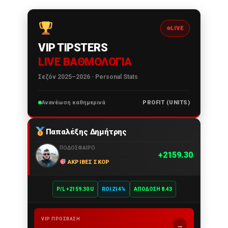
LIVE
VIP TIPSTERS
LIVE ΒΑΘΜΟΛΟΓΊΑ
Σεζόν 2025–2026 · Personal Stats
Ανανέωση καθημερινά
PROFIT (UNITS)
Παπαλέξης Δημήτρης
ΠΟΔΌΣΦΑΙΡΟ
2159.30
ΑΚΡΙΒΈΣ ΣΚΟΡ
P/L +2159.30 U
ROI 214%
ΑΠΌΔΟΣΗ 8.43
VIP ΠΡΌΣΒΑΣΗ
→