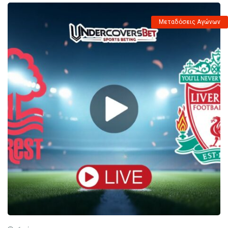
Μεταδόσεις Αγώνων