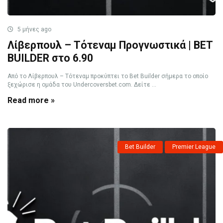
5 μήνες ago
Λίβερπουλ – Τότεναμ Προγνωστικά | BET
BUILDER στο 6.90
Από το Λίβερπουλ – Τότεναμ προκύπτει το Bet Builder σήμερα το οποίο
ξεχώρισε η ομάδα του Undercoversbet.com. Δείτε ...
Read more »
Bet Builder
Premier League