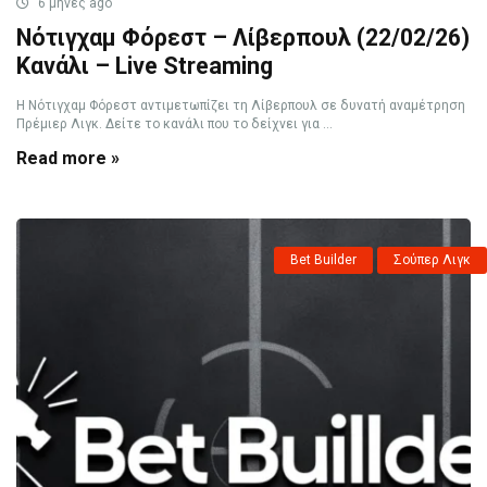
6 μήνες ago
Νότιγχαμ Φόρεστ – Λίβερπουλ (22/02/26)
Κανάλι – Live Streaming
Η Νότιγχαμ Φόρεστ αντιμετωπίζει τη Λίβερπουλ σε δυνατή αναμέτρηση
Πρέμιερ Λιγκ. Δείτε το κανάλι που το δείχνει για ...
Read more »
Bet Builder
Σούπερ Λιγκ