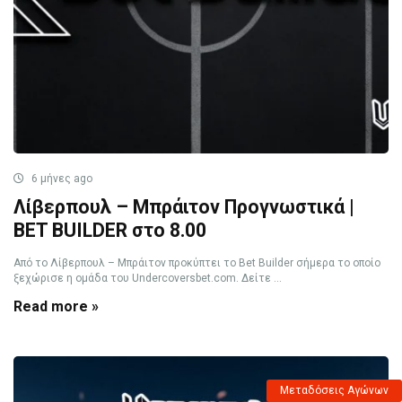
6 μήνες ago
Λίβερπουλ – Μπράιτον Προγνωστικά |
BET BUILDER στο 8.00
Από το Λίβερπουλ – Μπράιτον προκύπτει το Bet Builder σήμερα το οποίο
ξεχώρισε η ομάδα του Undercoversbet.com. Δείτε ...
Read more »
Μεταδόσεις Αγώνων