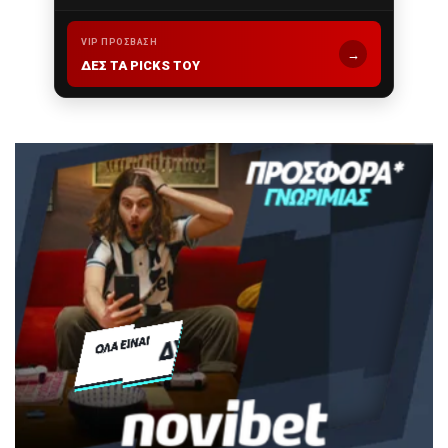
VIP ΠΡΌΣΒΑΣΗ
→
ΔΕΣ ΤΑ PICKS ΤΟΥ