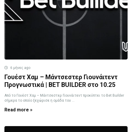
6 μήνες ago
Γουέστ Χαμ – Μάντσεστερ Γιουνάιτεντ
Προγνωστικά | BET BUILDER στο 10.25
Από το Γουέστ Χαμ – Μάντσεστερ Γιουνάιτεντ προκύπτει το Bet Builder
σήμερα το οποίο ξεχώρισε η ομάδα του ...
Read more »