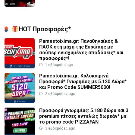
HOT Προσφορές*
Pamestoixima.gr: Παναθηναϊκός &
ΠΑΟΚ στη μάχη της Ευρώπης με
σούπερ ενισχυμένες αποδόσεις* και
προσφορές*!
1 εβδομάδα ago
Pamestoixima.gr: Καλοκαιρινή
Προσφορά* Γνωριμίας με 5.120 Δώρα*
και Promo Code SUMMER5000!
2 εβδομάδες ago
Προσφορά γνωριμίας: 5.180 δώρα και 3
premium πίτσες εντελώς δωρεάν* με
το promo code PIZZAFAN
3 εβδομάδες ago