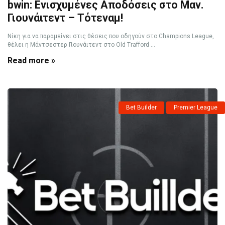
bwin: Ενισχυμένες Αποδόσεις στο Μαν.
Γιουνάιτεντ – Τότεναμ!
Νίκη για να παραμείνει στις θέσεις που οδηγούν στο Champions League,
θέλει η Μάντσεστερ Γιουνάιτεντ στο Old Trafford ...
Read more »
Bet Builder
Premier League