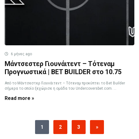
6 μήνες ago
Μάντσεστερ Γιουνάιτεντ – Τότεναμ
Προγνωστικά | BET BUILDER στο 10.75
Από το Μάντσεστερ Γιουνάιτεντ – Τότεναμ προκύπτει το Bet Builder
σήμερα το οποίο ξεχώρισε η ομάδα του Undercoversbet.com. ...
Read more »
1
2
3
»