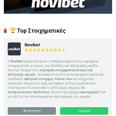
Top Στοιχηματικές
Novibet
Η
Novibet
συγκαταλέγεται σταθερά ανάμεσα στις κορυφαίες
στοιχηματικές εταιρίες της Ελλάδας και από μεγάλη μερίδα
παικτών θεωρείται η
κορυφαία στοιχηματική εταιρία της
ελληνικής αγοράς
. Προσφέροντας ένα ολοκληρωμένο προϊόν που
συνδυάζει
αθλητικό στοίχημα
,
Casino Live
και σύγχρονες
υπηρεσίες παιχνιδιού, έχει καταφέρει να δημιουργήσει ένα
ιδιαίτερα πιστό κοινό από το 2010 μέχρι σήμερα. Με
ανταγωνιστικές αποδόσεις
, πλούσιο πρόγραμμα
προσφορών
* και
μία από τις πιο ολοκληρωμένες πλατφόρμες της αγοράς!
Αξιολόγηση
Εγγραφή