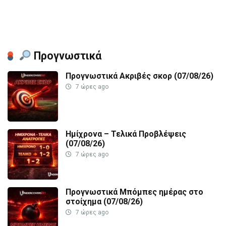
Προγνωστικά
Προγνωστικά Ακριβές σκορ (07/08/26)
7 ώρες ago
Ημίχρονα – Τελικά Προβλέψεις
(07/08/26)
7 ώρες ago
Προγνωστικά Μπόμπες ημέρας στο
στοίχημα (07/08/26)
7 ώρες ago