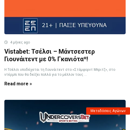
4 μήνες ago
Vistabet: Τσέλσι – Μάντσεστερ
Γιουνάιτεντ με 0% Γκανιότα*!
Η Τσέλσι υποδέχεται τη Γιουνάιτεντ στο «Στάμφορντ Μπριτζ», στο
ντέρμπι που θα δείξει πολλά για το μέλλον τους ...
Read more »
Μεταδόσεις Αγώνων