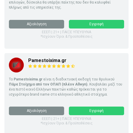
επιλογών, δύσκολα θα υπάρξει παίκτης που δεν θα καλυφθεί
πλήρως από τις υπηρεσίες της.
Αξιολόγηση
Εγγραφή
ΕΕΕΠ | 21+ | ΠΑΙΞΕ ΥΠΕΥΘΥΝΑ
*Ισχύουν Όροι & Προϋποθέσεις
Pamestoixima.gr
Το
Pamestoixima.gr
είναι η διαδικτυακή εκδοχή του θρυλικού
Πάμε Στοίχημα από τον ΟΠΑΠ (πλέον Allwyn).
Κουβαλάει μαζί του
ένα πιστό κοινό Ελλήνων παικτών καθώς πρόκειται για το
ισχυρότερο brand name στο ελληνικό αθλητικό στοίχημα.
Αξιολόγηση
Εγγραφή
ΕΕΕΠ | 21+ | ΠΑΙΞΕ ΥΠΕΥΘΥΝΑ
*Ισχύουν Όροι & Προϋποθέσεις