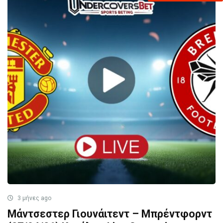
3 μήνες ago
Μάντσεστερ Γιουνάιτεντ – Μπρέντφορντ