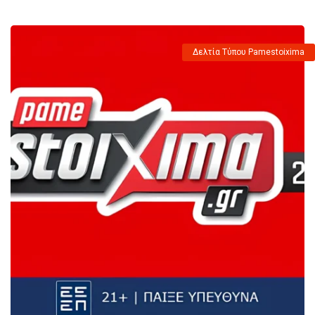
Δελτία Τύπου Pamestoixima