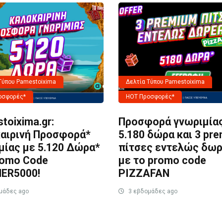
Τύπου Pamestoixima
Δελτία Τύπου Pamestoixima
οσφορές*
ΗΟΤ Προσφορές*
toixima.gr:
Προσφορά γνωριμίας
αιρινή Προσφορά*
5.180 δώρα και 3 pr
μίας με 5.120 Δώρα*
πίτσες εντελώς δωρ
romo Code
με το promo code
ER5000!
PIZZAFAN
μάδες ago
3 εβδομάδες ago