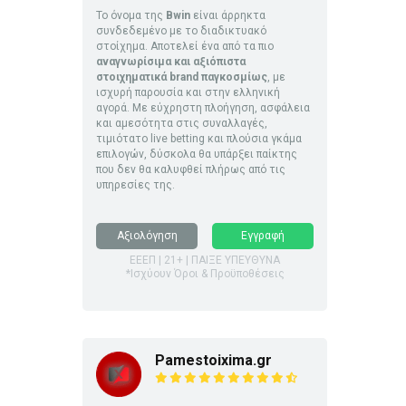
Το όνομα της
Bwin
είναι άρρηκτα
συνδεδεμένο με το διαδικτυακό
στοίχημα. Αποτελεί ένα από τα πιο
αναγνωρίσιμα και αξιόπιστα
στοιχηματικά brand παγκοσμίως
, με
ισχυρή παρουσία και στην ελληνική
αγορά. Με εύχρηστη πλοήγηση, ασφάλεια
και αμεσότητα στις συναλλαγές,
τιμιότατο live betting και πλούσια γκάμα
επιλογών, δύσκολα θα υπάρξει παίκτης
που δεν θα καλυφθεί πλήρως από τις
υπηρεσίες της.
Αξιολόγηση
Εγγραφή
ΕΕΕΠ | 21+ | ΠΑΙΞΕ ΥΠΕΥΘΥΝΑ
*Ισχύουν Όροι & Προϋποθέσεις
Pamestoixima.gr