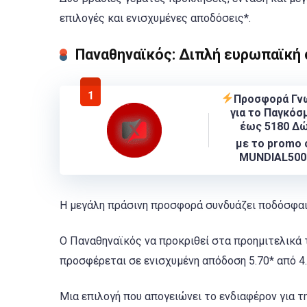
επιλογές και ενισχυμένες αποδόσεις*.
Παναθηναϊκός: Διπλή ευρωπαϊκή 
1
Προσφορά Γν
για το Παγκόσ
έως 5180 Δ
με το promo 
MUNDIAL500
Η μεγάλη πράσινη προσφορά συνδυάζει ποδόσφαιρ
Ο Παναθηναϊκός να προκριθεί στα προημιτελικά το
προσφέρεται σε ενισχυμένη απόδοση 5.70* από 4.
Μια επιλογή που απογειώνει το ενδιαφέρον για τ