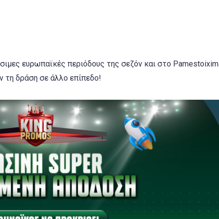
ίσιμες ευρωπαϊκές περιόδους της σεζόν και στο Pamestoixima
 τη δράση σε άλλο επίπεδο!