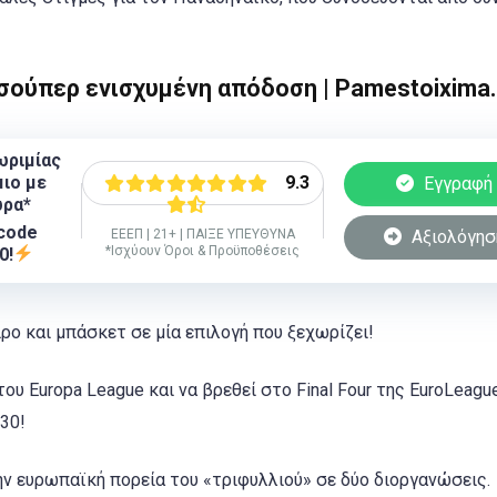
σούπερ ενισχυμένη απόδοση | Pamestoixima.
ωριμίας
μιο με
9.3
Εγγραφή
ώρα*
code
Αξιολόγησ
ΕΕΕΠ | 21+ | ΠΑΙΞΕ ΥΠΕΥΘΥΝΑ
*Ισχύουν Όροι & Προϋποθέσεις
0!
ο και μπάσκετ σε μία επιλογή που ξεχωρίζει!
υ Europa League και να βρεθεί στο Final Four της EuroLeagu
30!
ην ευρωπαϊκή πορεία του «τριφυλλιού» σε δύο διοργανώσεις.