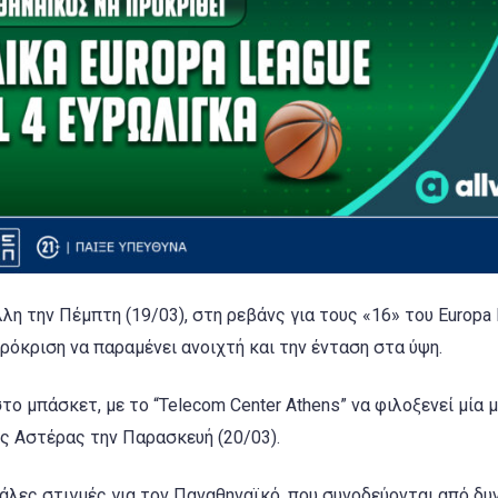
η την Πέμπτη (19/03), στη ρεβάνς για τους «16» του Europa 
ρόκριση να παραμένει ανοιχτή και την ένταση στα ύψη.
ο μπάσκετ, με το “Telecom Center Athens” να φιλοξενεί μία 
ς Αστέρας την Παρασκευή (20/03).
άλες στιγμές για τον Παναθηναϊκό, που συνοδεύονται από δυ