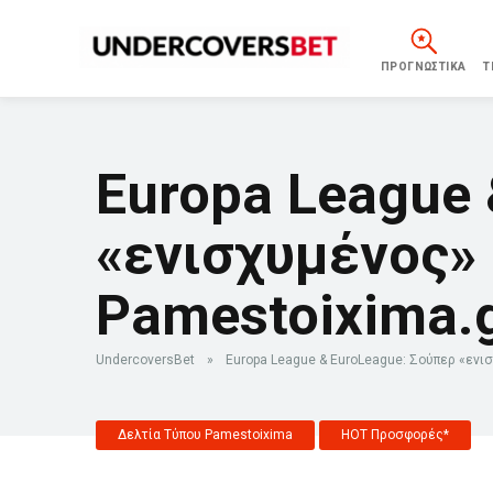
ΠΡΟΓΝΩΣΤΙΚΑ
Τ
Europa League 
«ενισχυμένος»
Pamestoixima.
UndercoversBet
»
Europa League & EuroLeague: Σούπερ «ενι
Δελτία Τύπου Pamestoixima
ΗΟΤ Προσφορές*