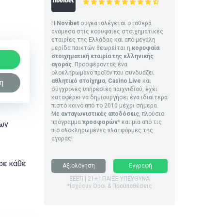
Η
Novibet
συγκαταλέγεται σταθερά
ανάμεσα στις κορυφαίες στοιχηματικές
εταιρίες της Ελλάδας και από μεγάλη
μερίδα παικτών θεωρείται η
κορυφαία
στοιχηματική εταιρία της ελληνικής
αγοράς
. Προσφέροντας ένα
ολοκληρωμένο προϊόν που συνδυάζει
αθλητικό στοίχημα
,
Casino Live
και
η
σύγχρονες υπηρεσίες παιχνιδιού, έχει
καταφέρει να δημιουργήσει ένα ιδιαίτερα
πιστό κοινό από το 2010 μέχρι σήμερα.
Με
ανταγωνιστικές αποδόσεις
, πλούσιο
πρόγραμμα
προσφορών
* και μία από τις
των
πιο ολοκληρωμένες πλατφόρμες της
αγοράς!
σε κάθε
Αξιολόγηση
Εγγραφή
ΕΕΕΠ | 21+ | ΠΑΙΞΕ ΥΠΕΥΘΥΝΑ
*Ισχύουν Όροι & Προϋποθέσεις