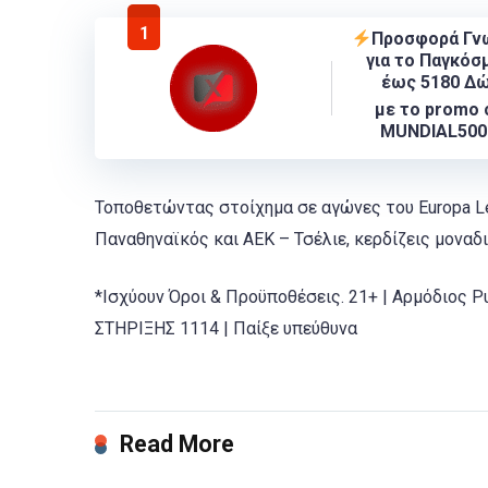
1
Προσφορά Γν
για το Παγκόσ
έως 5180 Δ
με το promo 
MUNDIAL500
Τοποθετώντας στοίχημα σε αγώνες του Europa Le
Παναθηναϊκός και ΑΕΚ – Τσέλιε, κερδίζεις μοναδ
*Ισχύουν Όροι & Προϋποθέσεις. 21+ | Αρμόδιος 
ΣΤΗΡΙΞΗΣ 1114 | Παίξε υπεύθυνα
Read More