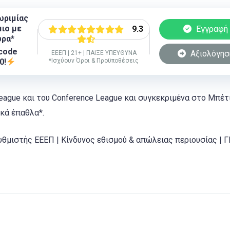
ωριμίας
μιο με
9.3
Εγγραφή
ώρα*
code
Αξιολόγησ
ΕΕΕΠ | 21+ | ΠΑΙΞΕ ΥΠΕΥΘΥΝΑ
*Ισχύουν Όροι & Προϋποθέσεις
0!
ague και του Conference League και συγκεκριμένα στο Μπέτ
ικά έπαθλα*.
Ρυθμιστής ΕΕΕΠ | Κίνδυνος εθισμού & απώλειας περιουσίας 