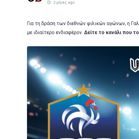
2 μήνες ago
Για τη δράση των διεθνών φιλικών αγώνων, η Γαλ
με ιδιαίτερο ενδιαφέρον.
Δείτε το κανάλι που το 