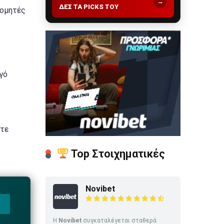
→
ΔΕΣ ΤΑ PICKS ΤΟΥ
ρομητές
γό
ότε
Top Στοιχηματικές
Novibet
Η
Novibet
συγκαταλέγεται σταθερά