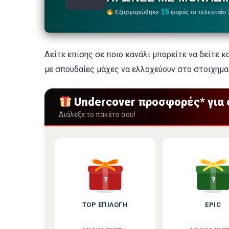
15
Εξαργυρώθηκε
φορές το τελευταίο
Δείτε επίσης σε ποιο κανάλι μπορείτε να δείτε κ
με σπουδαίες μάχες να ελλοχεύουν στο στοιχημα
Undercover προσφορές* για
Διάλεξε το πακέτο σου!
?
?
TOP ΕΠΙΛΟΓΉ
EPIC