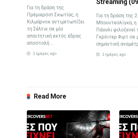
Streaming (0
Για τη δράση της
Πρέμιερσιπ Σκωτίας, η
Για τη δράση της 2
Κιλμάρνοκ αντιμετωπίζει
Μπουντεσλίγκα, η
τη Σέλτικ σε μία
Πάουλι φιλοξενεί 
απαιτητική εκτός έδρας
Γκρόιτερ Φιρτ σε 
αποστολή ...
σημαντική αναμέτρη
2 ημέρες ago
2 ημέρες ago
Read More