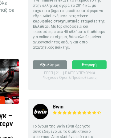
Η
Winmasters
έκανε το ντεμπούτο της
βόλε
στην ελληνική αγορά το 2014 και με
ιαξ σε
ταχύτατα βήματα προόδου κατάφερε να
εδραιωθεί ανάμεσα στις
πέντε
κορυφαίες
στοιχηματικές εταιρείες
της
Ελλάδας.
Με top αποδόσεις και
περισσότερα από 40 αθλήματα διαθέσιμα
για online στοίχημα, δύσκολα θα μείνει
ανικανοποίητος ακόμη και ο πιο
απαιτητικός παίκτης.
Αξιολόγηση
Εγγραφή
ΕΕΕΠ | 21+ | ΠΑΙΞΕ ΥΠΕΥΘΥΝΑ
*Ισχύουν Όροι & Προϋποθέσεις
ν
Bwin
γκ –
τερν
Το όνομα της
Bwin
είναι άρρηκτα
συνδεδεμένο με το διαδικτυακό
στοίχημα. Αποτελεί ένα από τα πιο