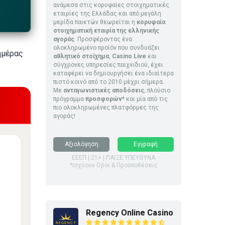
ανάμεσα στις κορυφαίες στοιχηματικές
εταιρίες της Ελλάδας και από μεγάλη
μερίδα παικτών θεωρείται η
κορυφαία
στοιχηματική εταιρία της ελληνικής
αγοράς
. Προσφέροντας ένα
ολοκληρωμένο προϊόν που συνδυάζει
ημέρας
αθλητικό στοίχημα
,
Casino Live
και
σύγχρονες υπηρεσίες παιχνιδιού, έχει
καταφέρει να δημιουργήσει ένα ιδιαίτερα
πιστό κοινό από το 2010 μέχρι σήμερα.
Με
ανταγωνιστικές αποδόσεις
, πλούσιο
πρόγραμμα
προσφορών
* και μία από τις
πιο ολοκληρωμένες πλατφόρμες της
αγοράς!
Αξιολόγηση
Εγγραφή
ΕΕΕΠ | 21+ | ΠΑΙΞΕ ΥΠΕΥΘΥΝΑ
*Ισχύουν Όροι & Προϋποθέσεις
Regency Online Casino