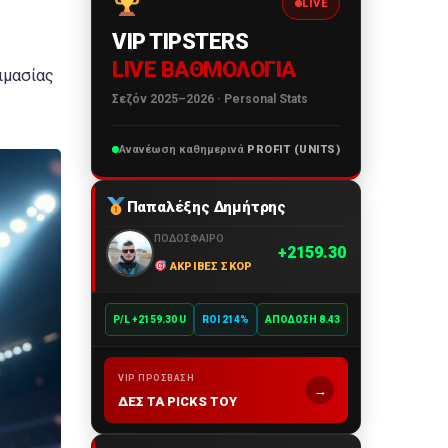
LIVE
VIP TIPSTERS
LIVE ΒΑΘΜΟΛΟΓΊΑ
ιμασίας
Σεζόν 2025–2026 · Personal Stats
Ανανέωση καθημερινά
PROFIT (UNITS)
Παπαλέξης Δημήτρης
ΠΟΔΌΣΦΑΙΡΟ
2159.30
ΑΚΡΙΒΈΣ ΣΚΟΡ
P/L +2159.30 U
ROI 214%
ΑΠΌΔΟΣΗ 8.43
VIP ΠΡΌΣΒΑΣΗ
→
ΔΕΣ ΤΑ PICKS ΤΟΥ