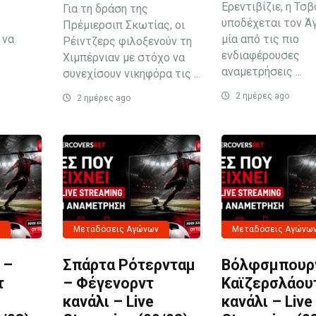
Ερεντιβίζιε, η Τσ
Για τη δράση της
υποδέχεται τον Άγ
Πρέμιερσιπ Σκωτίας, οι
 να
μία από τις πιο
Ρέιντζερς φιλοξενούν τη
ενδιαφέρουσες
Χιμπέρνιαν με στόχο να
αναμετρήσεις ...
συνεχίσουν νικηφόρα τις ...
2 ημέρες ago
2 ημέρες ago
Μεταδόσεις Αγώνων
Μεταδόσεις Αγώνω
 –
Σπάρτα Ρότερνταμ
Βόλφσμπουρ
τ
– Φέγενορντ
Καϊζερσλάου
κανάλι – Live
κανάλι – Live