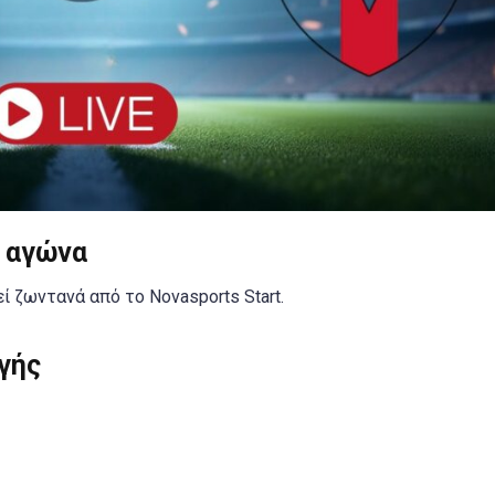
ν αγώνα
εί ζωντανά από το Novasports Start.
γής