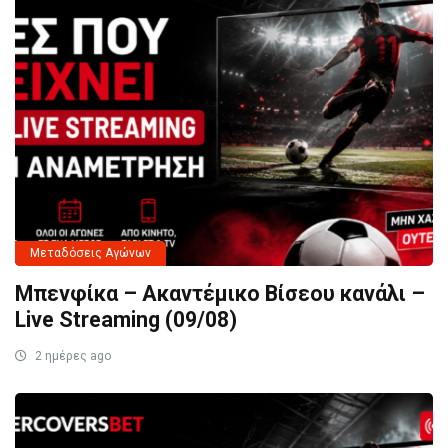
Μεταδόσεις Αγώνων
Μπενφίκα – Ακαντέμικο Βίσεου κανάλι –
Live Streaming (09/08)
2 ημέρες ago