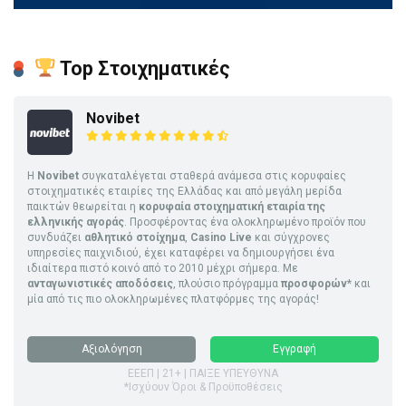
Top Στοιχηματικές
Novibet
Η
Novibet
συγκαταλέγεται σταθερά ανάμεσα στις κορυφαίες
στοιχηματικές εταιρίες της Ελλάδας και από μεγάλη μερίδα
παικτών θεωρείται η
κορυφαία στοιχηματική εταιρία της
ελληνικής αγοράς
. Προσφέροντας ένα ολοκληρωμένο προϊόν που
συνδυάζει
αθλητικό στοίχημα
,
Casino Live
και σύγχρονες
υπηρεσίες παιχνιδιού, έχει καταφέρει να δημιουργήσει ένα
ιδιαίτερα πιστό κοινό από το 2010 μέχρι σήμερα. Με
ανταγωνιστικές αποδόσεις
, πλούσιο πρόγραμμα
προσφορών
* και
μία από τις πιο ολοκληρωμένες πλατφόρμες της αγοράς!
Αξιολόγηση
Εγγραφή
ΕΕΕΠ | 21+ | ΠΑΙΞΕ ΥΠΕΥΘΥΝΑ
*Ισχύουν Όροι & Προϋποθέσεις