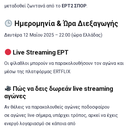
μεταδοθεί ζωντανά από το
ΕΡΤ2 ΣΠΟΡ
.
Ημερομηνία & Ώρα Διεξαγωγής
Δευτέρα 12 Μαΐου 2025 – 22:00 (ώρα Ελλάδας)
Live Streaming ΕΡΤ
Οι φίλαθλοι μπορούν να παρακολουθήσουν τον αγώνα και
μέσω της πλατφόρμας ERTFLIX.
Πώς να δεις δωρεάν live streaming
αγώνες
Αν θέλεις να παρακολουθείς αγώνες ποδοσφαίρου
σε αγώνες live σήμερα, υπάρχει τρόπος, αρκεί να έχεις
ενεργό λογαριασμό σε κάποια από