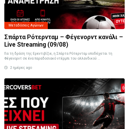
Μεταδόσεις Αγώνων
Σπάρτα Ρότερνταμ – Φέγενορντ κανάλι –
Live Streaming (09/08)
Για τη δράση της Ερεντιβίζιε, η Σπάρτα Ρότερνταμ υποδέχεται τη
Φέγενορντ σε ένα παραδοσιακό ντέρμπι του ολλανδικού ...
2 ημέρες ago