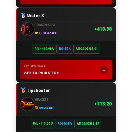
Mister X
ΠΟΔΌΣΦΑΙΡΟ
410.98
ΙΣΟΠΑΛΊΕΣ
P/L +410.98 U
ROI 57%
ΑΠΌΔΟΣΗ 3.01
VIP ΠΡΌΣΒΑΣΗ
→
ΔΕΣ ΤΑ PICKS ΤΟΥ
Tipshooter
ΜΠΆΣΚΕΤ
113.20
ΜΠΆΣΚΕΤ
P/L +113.20 U
ROI 34.8%
ΑΠΌΔΟΣΗ 1.87