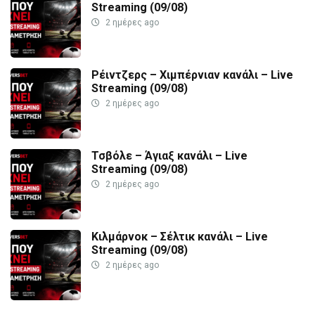
Streaming (09/08)
2 ημέρες ago
Ρέιντζερς – Χιμπέρνιαν κανάλι – Live
Streaming (09/08)
2 ημέρες ago
Τσβόλε – Άγιαξ κανάλι – Live
Streaming (09/08)
2 ημέρες ago
Κιλμάρνοκ – Σέλτικ κανάλι – Live
Streaming (09/08)
2 ημέρες ago