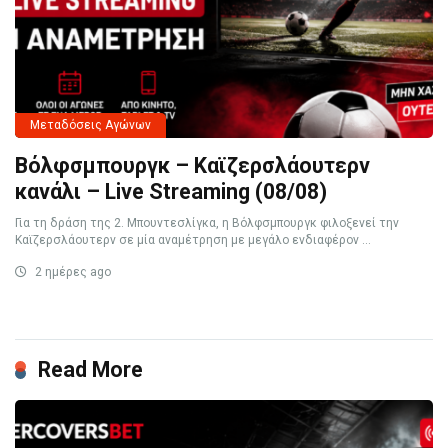
Μεταδόσεις Αγώνων
Βόλφσμπουργκ – Καϊζερσλάουτερν
κανάλι – Live Streaming (08/08)
Για τη δράση της 2. Μπουντεσλίγκα, η Βόλφσμπουργκ φιλοξενεί την
Καϊζερσλάουτερν σε μία αναμέτρηση με μεγάλο ενδιαφέρον ...
2 ημέρες ago
Read More