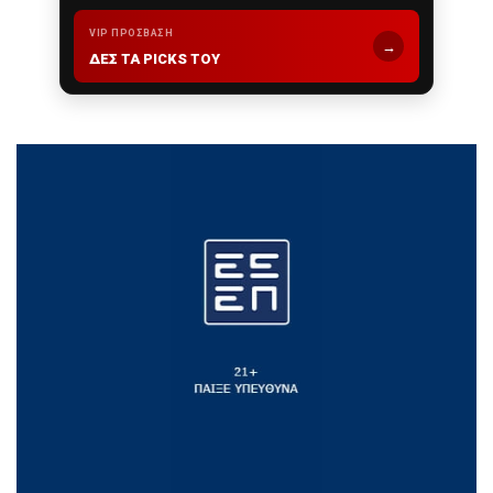
VIP ΠΡΌΣΒΑΣΗ
→
ΔΕΣ ΤΑ PICKS ΤΟΥ