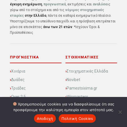
έγκυρη ενημέρωση
,
προγνωστικά
, εκτιμήσεις και
αναλύσεις
γύρω από το στοίχημα και από τις
νόμιμες στοιχηματικές
εταιρίες
στην Ελλάδα
, πάντα σε καθαρά ενημερωτικό πλαίσιο.
Υποστηρίζουμε το υπεύθυνο παιχνίδι και η πρόσβαση επιτρέπεται
μόνο σε επισκέπτες
άνω των 21 ετών
. *Ισχύουν Όροι &
Προϋποθέσεις
ΠΡΟΓΝΩΣΤΙΚΆ
ΣΤΟΙΧΗΜΑΤΙΚΈΣ
Χινάρια
Στοιχηματικές Ελλάδα
Δυάδες
Novibet
Τριάδες
Pamestoixima.gr
Over 2.5
Winmasters
Χρησιμοποιούμε cookies για να διασφαλίσουμε ότι σας
Goal Goal
Bwin
προσφέρουμε την καλύτερη εμπειρία στον ιστότοπό μας.
Ακριβές Σκορ
Sportingbet
Αποδοχή
Πολιτική Cookies
Ημίχρονα Τελικά
Vistabet