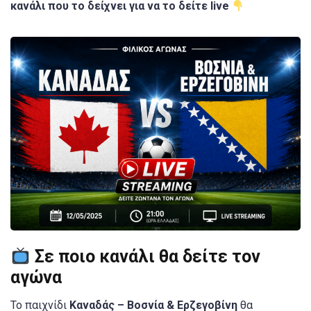
κανάλι που το δείχνει για να το δείτε live
Σε ποιο κανάλι θα δείτε τον
αγώνα
Το παιχνίδι
Καναδάς – Βοσνία & Ερζεγοβίνη
θα