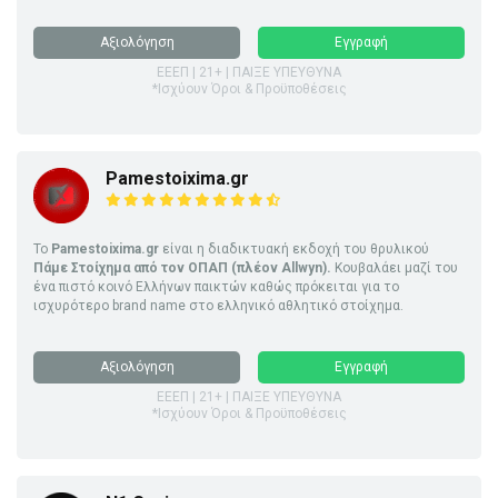
Αξιολόγηση
Εγγραφή
ΕΕΕΠ | 21+ | ΠΑΙΞΕ ΥΠΕΥΘΥΝΑ
*Ισχύουν Όροι & Προϋποθέσεις
Pamestoixima.gr
Το
Pamestoixima.gr
είναι η διαδικτυακή εκδοχή του θρυλικού
Πάμε Στοίχημα από τον ΟΠΑΠ (πλέον Allwyn).
Κουβαλάει μαζί του
ένα πιστό κοινό Ελλήνων παικτών καθώς πρόκειται για το
ισχυρότερο brand name στο ελληνικό αθλητικό στοίχημα.
Αξιολόγηση
Εγγραφή
ΕΕΕΠ | 21+ | ΠΑΙΞΕ ΥΠΕΥΘΥΝΑ
*Ισχύουν Όροι & Προϋποθέσεις