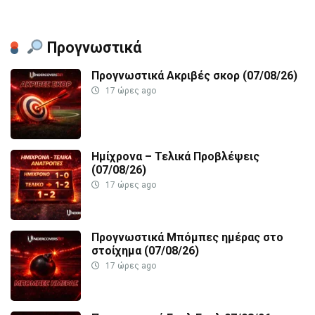
Προγνωστικά
Προγνωστικά Ακριβές σκορ (07/08/26)
17 ώρες ago
Ημίχρονα – Τελικά Προβλέψεις
(07/08/26)
17 ώρες ago
Προγνωστικά Μπόμπες ημέρας στο
στοίχημα (07/08/26)
17 ώρες ago