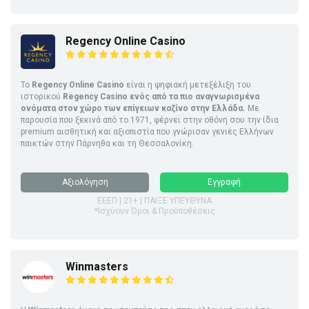
Regency Online Casino
Το
Regency Online Casino
είναι η ψηφιακή μετεξέλιξη του
ιστορικού
Regency Casino ενός από τα πιο αναγνωρισμένα
ονόματα στον χώρο των επίγειων καζίνο στην Ελλάδα.
Με
παρουσία που ξεκινά από το 1971, φέρνει στην οθόνη σου την ίδια
premium αισθητική και αξιοπιστία που γνώρισαν γενιές Ελλήνων
παικτών στην Πάρνηθα και τη Θεσσαλονίκη.
Αξιολόγηση
Εγγραφή
ΕΕΕΠ | 21+ | ΠΑΙΞΕ ΥΠΕΥΘΥΝΑ
*Ισχύουν Όροι & Προϋποθέσεις
Winmasters