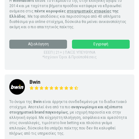
Η
Winmasters
έκανε το ντεμπούτο της στην ελληνική αγορά το
2014 και με ταχύτατα βήματα προόδου κατάφερε να εδραιωθεί
ανάμεσα στις
πέντε κορυφαίες
στοιχηματικές εταιρείες
της
Ελλάδας.
Με top αποδόσεις και περισσότερα από 40 αθλήματα
διαθέσιμα για online στοίχημα, δύσκολα θα μείνει ανικανοποίητος
ακόμη και ο πιο απαιτητικός παίκτης.
Αξιολόγηση
Εγγραφή
ΕΕΕΠ | 21+ | ΠΑΙΞΕ ΥΠΕΥΘΥΝΑ
*Ισχύουν Όροι & Προϋποθέσεις
Bwin
Το όνομα της
Bwin
είναι άρρηκτα συνδεδεμένο με το διαδικτυακό
στοίχημα. Αποτελεί ένα από τα πιο
αναγνωρίσιμα και αξιόπιστα
στοιχηματικά brand παγκοσμίως
, με ισχυρή παρουσία και στην
ελληνική αγορά. Με εύχρηστη πλοήγηση, ασφάλεια και αμεσότητα
στις συναλλαγές, τιμιότατο live betting και πλούσια γκάμα
επιλογών, δύσκολα θα υπάρξει παίκτης που δεν θα καλυφθεί
πλήρως από τις υπηρεσίες της.