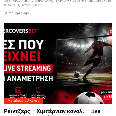
Για τη δράση της Πριμέιρα Λίγκα, η Πόρτο αντιμετωπίζει την Αλβέρκα με
στόχο να ξεκινήσει με το ...
2 ημέρες ago
Μεταδόσεις Αγώνων
Ρέιντζερς – Χιμπέρνιαν κανάλι – Live