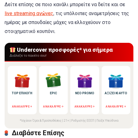
Δείτε επίσης σε ποιο κανάλι μπορείτε να δείτε και σε
live streaming αγώνες
, τις υπόλοιπες αναμετρήσεις της
ημέρας με σπουδαίες μάχες να ελλοχεύουν στο
στοιχηματικό κουπόνι.
Undercover προσφορές* για σήμερα
Διάλεξε το πακέτο σου!
?
?
?
?
TOP ΕΠΙΛΟΓΉ
EPIC
ΝΈΟ PROMO
ΑΞΊΖΕΙ ΚΙ ΑΥΤΌ
ΑΝΑΚΆΛΥΨΕ
ΑΝΑΚΆΛΥΨΕ
ΑΝΑΚΆΛΥΨΕ
ΑΝΑΚΆΛΥΨΕ
*Ισχύουν Όροι & Προϋποθέσεις | 21+ | Ρυθμιστής ΕΕΕΠ | Παίξε Υπεύθυνα
Διαβάστε Επίσης