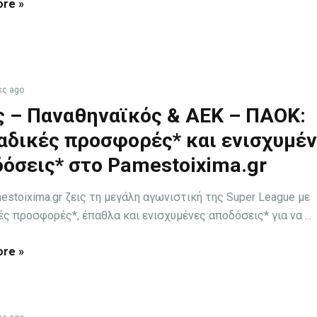
re »
ες ago
 – Παναθηναϊκός & ΑΕΚ – ΠΑΟΚ:
δικές προσφορές* και ενισχυμέ
όσεις* στο Pamestoixima.gr
estoixima.gr ζεις τη μεγάλη αγωνιστική της Super League με
ς προσφορές*, έπαθλα και ενισχυμένες αποδόσεις* για να ...
re »