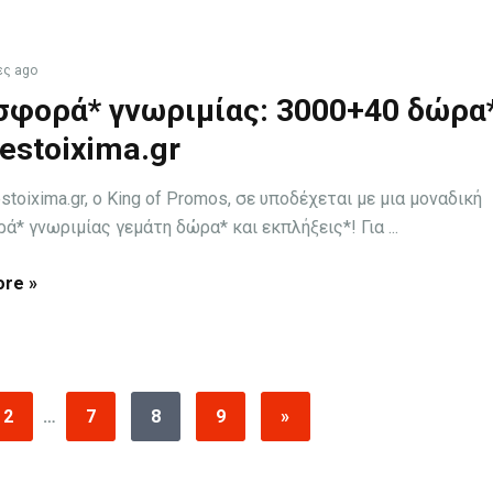
ες ago
φορά* γνωριμίας: 3000+40 δώρα
stoixima.gr
toixima.gr, ο King of Promos, σε υποδέχεται με μια μοναδική
* γνωριμίας γεμάτη δώρα* και εκπλήξεις*! Για ...
re »
2
…
7
8
9
»