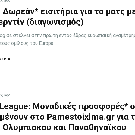
ες ago
 Δωρεάν* εισιτήρια για το ματς μ
ρντίν (διαγωνισμός)
log σε στέλνει στην πρώτη εντός έδρας ευρωπαϊκή αναμέτρη
τους ομίλους του Europa ...
re »
ες ago
League: Μοναδικές προσφορές* 
μένουν στο Pamestoixima.gr για 
 Ολυμπιακού και Παναθηναϊκού