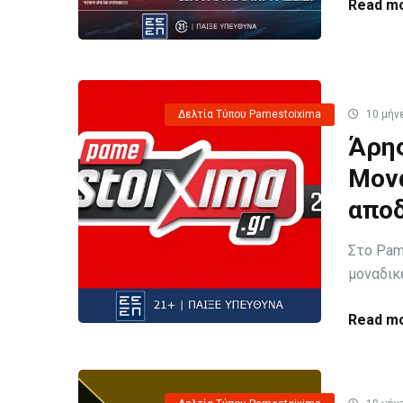
Read mo
Δελτία Τύπου Pamestoixima
10 μήν
Άρης
Μονα
αποδ
Στο Pam
μοναδικέ
Read mo