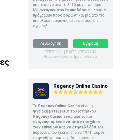
πιστό κοινό από το 2010 μέχρι σήμερα.
Με
ανταγωνιστικές αποδόσεις
, πλούσιο
πρόγραμμα
προσφορών
* και μία από τις
πιο ολοκληρωμένες πλατφόρμες της
αγοράς!
Αξιολόγηση
Εγγραφή
ΕΕΕΠ | 21+ | ΠΑΙΞΕ ΥΠΕΥΘΥΝΑ
*Ισχύουν Όροι & Προϋποθέσεις
νες
Regency Online Casino
Το
Regency Online Casino
είναι η
ψηφιακή μετεξέλιξη του ιστορικού
Regency Casino ενός από τα πιο
αναγνωρισμένα ονόματα στον χώρο
των επίγειων καζίνο στην Ελλάδα.
Με
παρουσία που ξεκινά από το 1971, φέρνει
στην οθόνη σου την ίδια premium