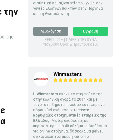
αισθητική και αξιοπιστία που γνώρισαν
γενιές Ελλήνων παικτών στην Πάρνηθα
ε την
και τη Θεσσαλονίκη.
Αξιολόγηση
Εγγραφή
ση της
ΕΕΕΠ | 21+ | ΠΑΙΞΕ ΥΠΕΥΘΥΝΑ
*Ισχύουν Όροι & Προϋποθέσεις
Winmasters
Η
Winmasters
έκανε το ντεμπούτο της
στην ελληνική αγορά το 2014 και με
ταχύτατα βήματα προόδου κατάφερε να
σε
εδραιωθεί ανάμεσα στις
πέντε
κορυφαίες
στοιχηματικές εταιρείες
της
τα
Ελλάδας.
Με top αποδόσεις και
περισσότερα από 40 αθλήματα διαθέσιμα
για online στοίχημα, δύσκολα θα μείνει
ανικανοποίητος ακόμη και ο πιο