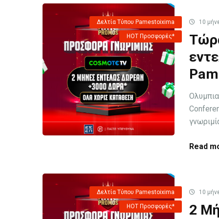
Δελτία Τύπου Pamestoixima
10 μήν
Τώρα
ΗΟΤ Προσφορές*
εντε
Pame
Ολυμπια
Confere
γνωριμίας
Read mo
Δελτία Τύπου Pamestoixima
10 μήν
2 Μή
ΗΟΤ Προσφορές*