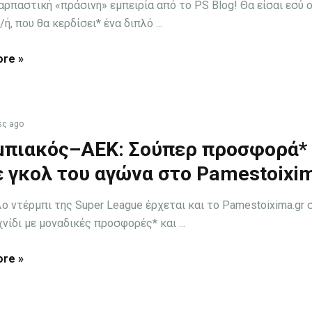
αρπαστική «πράσινη» εμπειρία από το PS Blog! Θα είσαι εσύ 
ή, που θα κερδίσει* ένα διπλό ...
re »
ες ago
πιακός–ΑΕΚ: Σούπερ προσφορά* 
 γκολ του αγώνα στο Pamestoixi
ο ντέρμπι της Super League έρχεται και το Pamestoixima.gr 
νίδι με μοναδικές προσφορές* και ...
re »