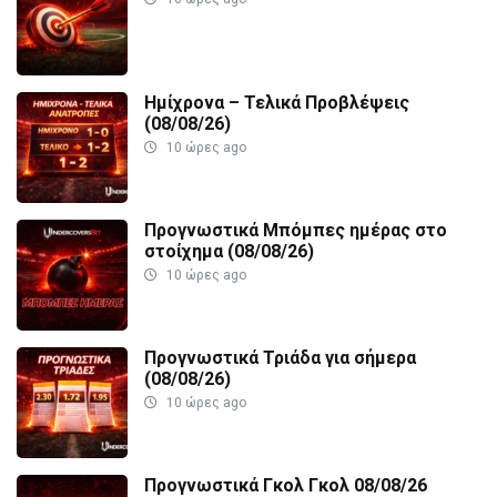
Ημίχρονα – Τελικά Προβλέψεις
(08/08/26)
10 ώρες ago
Προγνωστικά Μπόμπες ημέρας στο
στοίχημα (08/08/26)
10 ώρες ago
Προγνωστικά Τριάδα για σήμερα
(08/08/26)
10 ώρες ago
Προγνωστικά Γκολ Γκολ 08/08/26