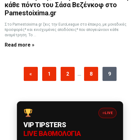
κάθε πόντο του Σάσα Βεζένκοφ στο
Pamestoixima.gr
Στο Pamestoixima.gr ζεις την EuroLeague στο έπακρο, με μοναδικές
προσφορές* και ενισχυμένες αποδόσεις* που απογειώνουν κάθε
αναμέτρηση. Το ...
Read more »
«
1
2
…
8
9
LIVE
VIP TIPSTERS
LIVE ΒΑΘΜΟΛΟΓΊΑ