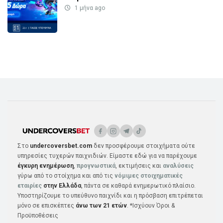
1 μήνα ago
Στο
undercoversbet.com
δεν προσφέρουμε στοιχήματα ούτε
υπηρεσίες τυχερών παιχνιδιών. Είμαστε εδώ για να παρέχουμε
έγκυρη ενημέρωση
,
προγνωστικά
, εκτιμήσεις και
αναλύσεις
γύρω από το στοίχημα και από τις
νόμιμες στοιχηματικές
εταιρίες
στην Ελλάδα
, πάντα σε καθαρά ενημερωτικό πλαίσιο.
Υποστηρίζουμε το υπεύθυνο παιχνίδι και η πρόσβαση επιτρέπεται
μόνο σε επισκέπτες
άνω των 21 ετών
. *Ισχύουν Όροι &
Προϋποθέσεις