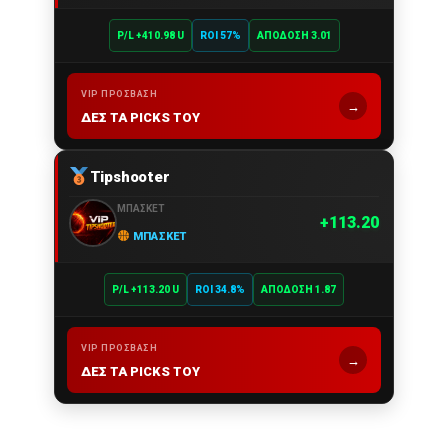
P/L +410.98 U
ROI 57%
ΑΠΌΔΟΣΗ 3.01
VIP ΠΡΌΣΒΑΣΗ
→
ΔΕΣ ΤΑ PICKS ΤΟΥ
Tipshooter
ΜΠΆΣΚΕΤ
113.20
ΜΠΆΣΚΕΤ
P/L +113.20 U
ROI 34.8%
ΑΠΌΔΟΣΗ 1.87
VIP ΠΡΌΣΒΑΣΗ
→
ΔΕΣ ΤΑ PICKS ΤΟΥ