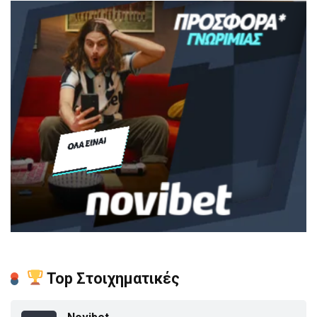
Top Στοιχηματικές