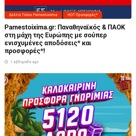
Δελτία Τύπου Pamestoixima
ΗΟΤ Προσφορές*
Pamestoixima.gr: Παναθηναϊκός & ΠΑΟΚ
στη μάχη της Ευρώπης με σούπερ
ενισχυμένες αποδόσεις* και
προσφορές*!
1 εβδομάδα ago