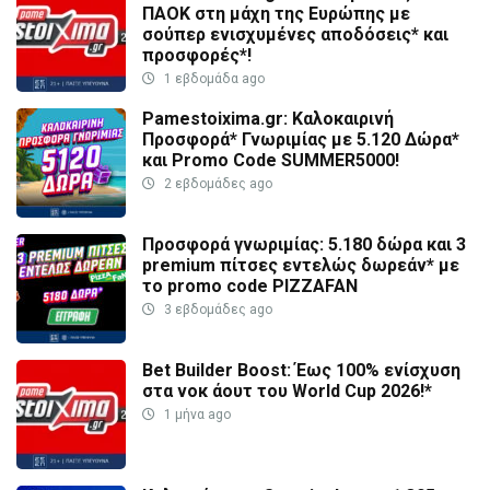
ΠΑΟΚ στη μάχη της Ευρώπης με
σούπερ ενισχυμένες αποδόσεις* και
προσφορές*!
1 εβδομάδα ago
Pamestoixima.gr: Καλοκαιρινή
Προσφορά* Γνωριμίας με 5.120 Δώρα*
και Promo Code SUMMER5000!
2 εβδομάδες ago
Προσφορά γνωριμίας: 5.180 δώρα και 3
premium πίτσες εντελώς δωρεάν* με
το promo code PIZZAFAN
3 εβδομάδες ago
Bet Builder Boost: Έως 100% ενίσχυση
στα νοκ άουτ του World Cup 2026!*
1 μήνα ago