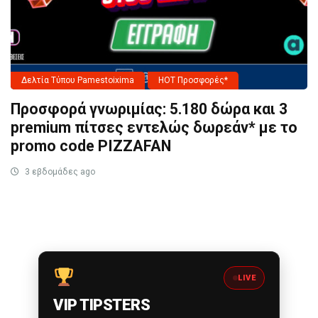
Δελτία Τύπου Pamestoixima
ΗΟΤ Προσφορές*
Προσφορά γνωριμίας: 5.180 δώρα και 3
premium πίτσες εντελώς δωρεάν* με το
promo code PIZZAFAN
3 εβδομάδες ago
LIVE
VIP TIPSTERS