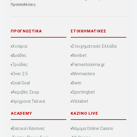
Προϋποθέσεις
ΠΡΟΓΝΩΣΤΙΚΆ
ΣΤΟΙΧΗΜΑΤΙΚΈΣ
Χινάρια
Στοιχηματικές Ελλάδα
Δυάδες
Novibet
Τριάδες
Pamestoixima.gr
Over 2.5
Winmasters
Goal Goal
Bwin
Ακριβές Σκορ
Sportingbet
Ημίχρονα Τελικά
Vistabet
ACADEMY
KAZINO LIVE
Βασικοί Κανόνες
Νόμιμα Online Casino