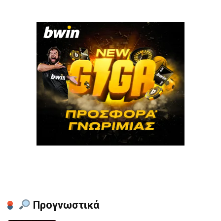
Προγνωστικά