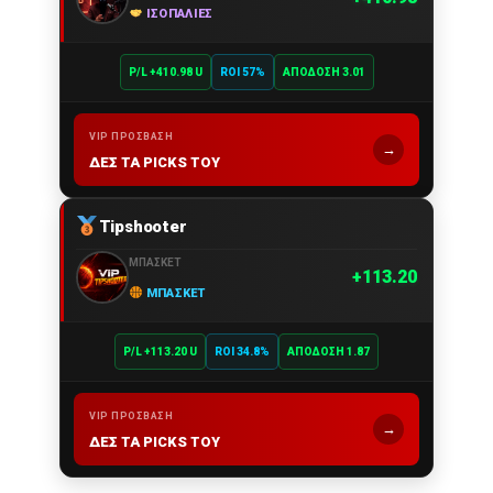
ΙΣΟΠΑΛΊΕΣ
P/L +410.98 U
ROI 57%
ΑΠΌΔΟΣΗ 3.01
VIP ΠΡΌΣΒΑΣΗ
→
ΔΕΣ ΤΑ PICKS ΤΟΥ
Tipshooter
ΜΠΆΣΚΕΤ
113.20
ΜΠΆΣΚΕΤ
P/L +113.20 U
ROI 34.8%
ΑΠΌΔΟΣΗ 1.87
VIP ΠΡΌΣΒΑΣΗ
→
ΔΕΣ ΤΑ PICKS ΤΟΥ