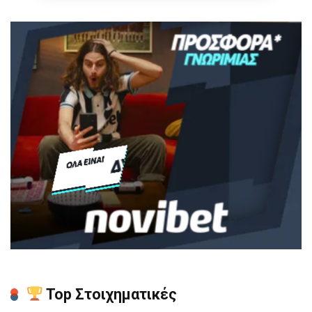
Top Στοιχηματικές