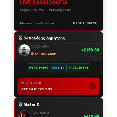
LIVE ΒΑΘΜΟΛΟΓΊΑ
Σεζόν 2025–2026 · Personal Stats
Ανανέωση καθημερινά
PROFIT (UNITS)
Παπαλέξης Δημήτρης
ΠΟΔΌΣΦΑΙΡΟ
2159.30
ΑΚΡΙΒΈΣ ΣΚΟΡ
P/L +2159.30 U
ROI 214%
ΑΠΌΔΟΣΗ 8.43
VIP ΠΡΌΣΒΑΣΗ
→
ΔΕΣ ΤΑ PICKS ΤΟΥ
Mister X
ΠΟΔΌΣΦΑΙΡΟ
410.98