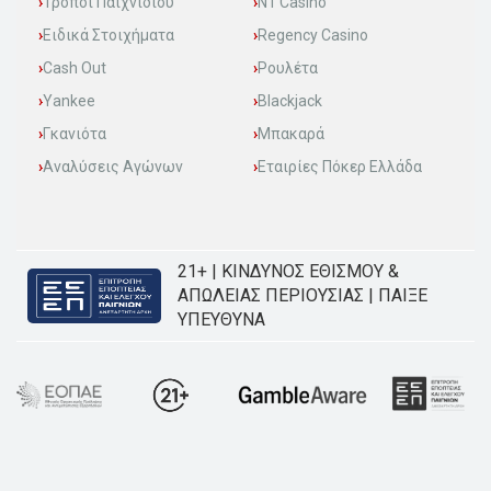
Τρόποι Παιχνιδιού
N1 Casino
Ειδικά Στοιχήματα
Regency Casino
Cash Out
Ρουλέτα
Yankee
Blackjack
Γκανιότα
Μπακαρά
Αναλύσεις Αγώνων
Εταιρίες Πόκερ Ελλάδα
21+ | ΚΙΝΔΥΝΟΣ ΕΘΙΣΜΟΥ &
ΑΠΩΛΕΙΑΣ ΠΕΡΙΟΥΣΙΑΣ | ΠΑΙΞΕ
ΥΠΕΥΘΥΝΑ