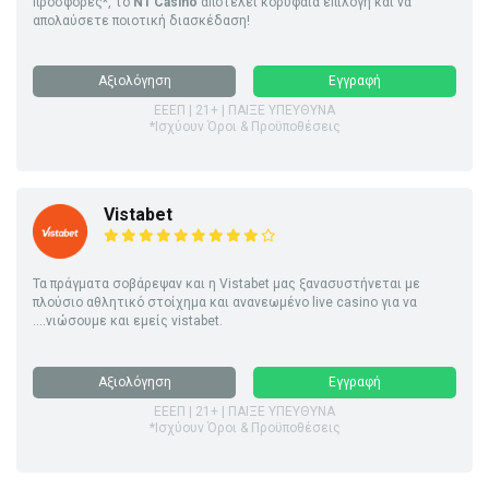
προσφορές*, το
N1 Casino
αποτελεί κορυφαία επιλογή και να
απολαύσετε ποιοτική διασκέδαση!
Αξιολόγηση
Εγγραφή
ΕΕΕΠ | 21+ | ΠΑΙΞΕ ΥΠΕΥΘΥΝΑ
*Ισχύουν Όροι & Προϋποθέσεις
Vistabet
Τα πράγματα σοβάρεψαν και η Vistabet μας ξανασυστήνεται με
πλούσιο αθλητικό στοίχημα και ανανεωμένο live casino για να
....νιώσουμε και εμείς vistabet.
Αξιολόγηση
Εγγραφή
ΕΕΕΠ | 21+ | ΠΑΙΞΕ ΥΠΕΥΘΥΝΑ
*Ισχύουν Όροι & Προϋποθέσεις