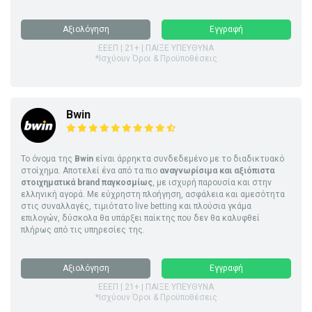
Αξιολόγηση
Εγγραφή
ΕΕΕΠ | 21+ | ΠΑΙΞΕ ΥΠΕΥΘΥΝΑ
*Ισχύουν Όροι & Προϋποθέσεις
Bwin
Το όνομα της
Bwin
είναι άρρηκτα συνδεδεμένο με το διαδικτυακό
στοίχημα. Αποτελεί ένα από τα πιο
αναγνωρίσιμα και αξιόπιστα
στοιχηματικά brand παγκοσμίως
, με ισχυρή παρουσία και στην
ελληνική αγορά. Με εύχρηστη πλοήγηση, ασφάλεια και αμεσότητα
στις συναλλαγές, τιμιότατο live betting και πλούσια γκάμα
επιλογών, δύσκολα θα υπάρξει παίκτης που δεν θα καλυφθεί
πλήρως από τις υπηρεσίες της.
Αξιολόγηση
Εγγραφή
ΕΕΕΠ | 21+ | ΠΑΙΞΕ ΥΠΕΥΘΥΝΑ
*Ισχύουν Όροι & Προϋποθέσεις