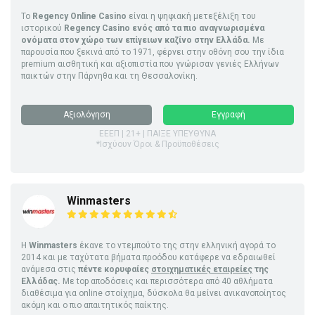
Το
Regency Online Casino
είναι η ψηφιακή μετεξέλιξη του
ιστορικού
Regency Casino ενός από τα πιο αναγνωρισμένα
ονόματα στον χώρο των επίγειων καζίνο στην Ελλάδα.
Με
παρουσία που ξεκινά από το 1971, φέρνει στην οθόνη σου την ίδια
premium αισθητική και αξιοπιστία που γνώρισαν γενιές Ελλήνων
παικτών στην Πάρνηθα και τη Θεσσαλονίκη.
Αξιολόγηση
Εγγραφή
ΕΕΕΠ | 21+ | ΠΑΙΞΕ ΥΠΕΥΘΥΝΑ
*Ισχύουν Όροι & Προϋποθέσεις
Winmasters
Η
Winmasters
έκανε το ντεμπούτο της στην ελληνική αγορά το
2014 και με ταχύτατα βήματα προόδου κατάφερε να εδραιωθεί
ανάμεσα στις
πέντε κορυφαίες
στοιχηματικές εταιρείες
της
Ελλάδας.
Με top αποδόσεις και περισσότερα από 40 αθλήματα
διαθέσιμα για online στοίχημα, δύσκολα θα μείνει ανικανοποίητος
ακόμη και ο πιο απαιτητικός παίκτης.