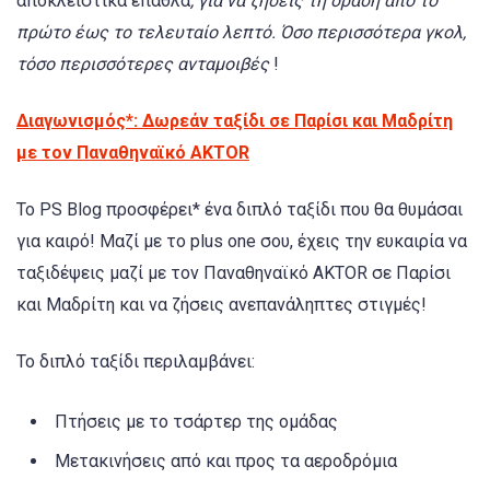
αποκλειστικά έπαθλα
, για να ζήσεις τη δράση από το
πρώτο έως το τελευταίο λεπτό. Όσο περισσότερα γκολ,
τόσο περισσότερες ανταμοιβές
!
Διαγωνισμός*: Δωρεάν ταξίδι σε Παρίσι και Μαδρίτη
με τον Παναθηναϊκό AKTOR
Το PS Blog προσφέρει* ένα διπλό ταξίδι που θα θυμάσαι
για καιρό! Μαζί με το plus one σου, έχεις την ευκαιρία να
ταξιδέψεις μαζί με τον Παναθηναϊκό AKTOR σε Παρίσι
και Μαδρίτη και να ζήσεις ανεπανάληπτες στιγμές!
Το διπλό ταξίδι περιλαμβάνει:
Πτήσεις με το τσάρτερ της ομάδας
Μετακινήσεις από και προς τα αεροδρόμια