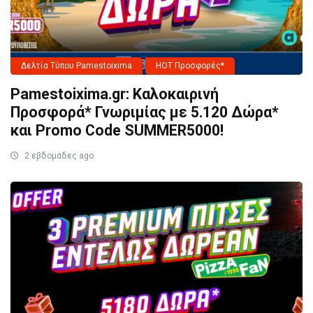
Δελτία Τύπου Pamestoixima
ΗΟΤ Προσφορές*
Pamestoixima.gr: Καλοκαιρινή
Προσφορά* Γνωριμίας με 5.120 Δώρα*
και Promo Code SUMMER5000!
2 εβδομάδες ago