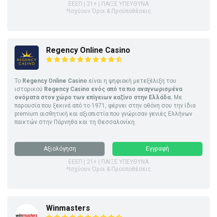
ΕΕΕΠ | 21+ | ΠΑΙΞΕ ΥΠΕΥΘΥΝΑ
*Ισχύουν Όροι & Προϋποθέσεις
Regency Online Casino
Το
Regency Online Casino
είναι η ψηφιακή μετεξέλιξη του
ιστορικού
Regency Casino ενός από τα πιο αναγνωρισμένα
ονόματα στον χώρο των επίγειων καζίνο στην Ελλάδα.
Με
παρουσία που ξεκινά από το 1971, φέρνει στην οθόνη σου την ίδια
premium αισθητική και αξιοπιστία που γνώρισαν γενιές Ελλήνων
παικτών στην Πάρνηθα και τη Θεσσαλονίκη.
Αξιολόγηση
Εγγραφή
ΕΕΕΠ | 21+ | ΠΑΙΞΕ ΥΠΕΥΘΥΝΑ
*Ισχύουν Όροι & Προϋποθέσεις
Winmasters