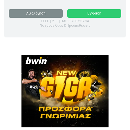
Αξιολόγηση
Εγγραφή
ΕΕΕΠ | 21+ | ΠΑΙΞΕ ΥΠΕΥΘΥΝΑ
*Ισχύουν Όροι & Προϋποθέσεις