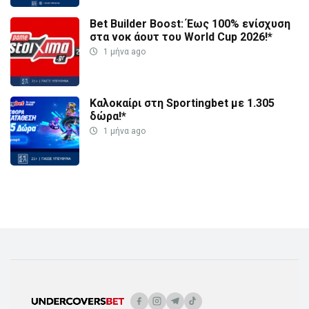
Bet Builder Boost: Έως 100% ενίσχυση
στα νοκ άουτ του World Cup 2026!*
1 μήνα ago
Καλοκαίρι στη Sportingbet με 1.305
δώρα!*
1 μήνα ago