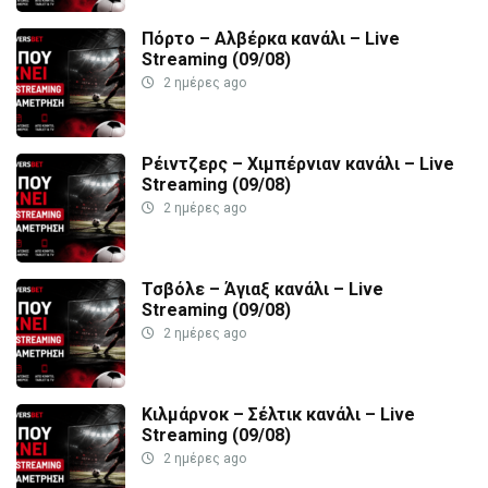
Πόρτο – Αλβέρκα κανάλι – Live
Streaming (09/08)
2 ημέρες ago
Ρέιντζερς – Χιμπέρνιαν κανάλι – Live
Streaming (09/08)
2 ημέρες ago
Τσβόλε – Άγιαξ κανάλι – Live
Streaming (09/08)
2 ημέρες ago
Κιλμάρνοκ – Σέλτικ κανάλι – Live
Streaming (09/08)
2 ημέρες ago