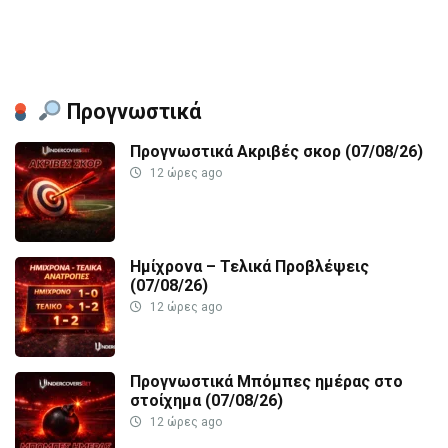
Προγνωστικά
Προγνωστικά Ακριβές σκορ (07/08/26)
12 ώρες ago
Ημίχρονα – Τελικά Προβλέψεις
(07/08/26)
12 ώρες ago
Προγνωστικά Μπόμπες ημέρας στο
στοίχημα (07/08/26)
12 ώρες ago