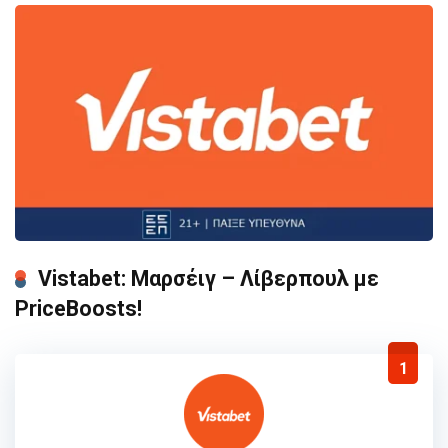
Vistabet: Μαρσέιγ – Λίβερπουλ με
PriceBoosts!
1