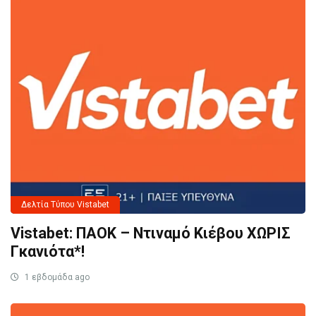
Δελτία Τύπου Vistabet
Vistabet: ΠΑΟΚ – Ντιναμό Κιέβου ΧΩΡΙΣ
Γκανιότα*!
1 εβδομάδα ago