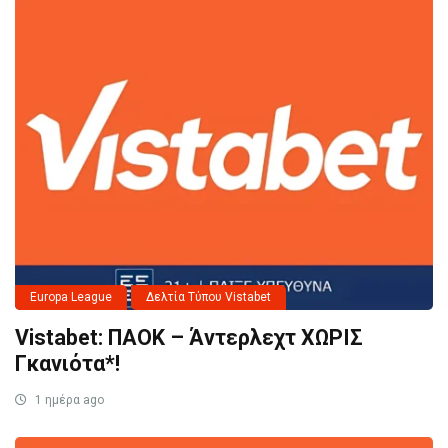
Europa League
Δελτία Τύπου Vistabet
Vistabet: ΠΑΟΚ – Άντερλεχτ ΧΩΡΙΣ
Γκανιότα*!
1 ημέρα ago