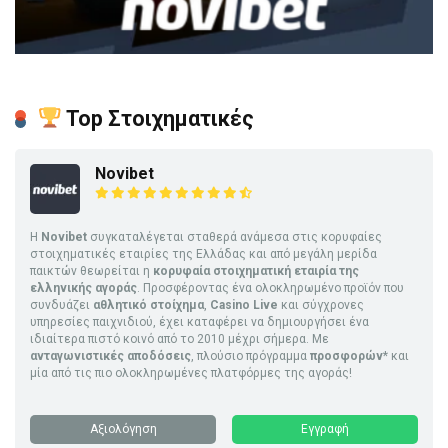
Top Στοιχηματικές
Novibet
Η
Novibet
συγκαταλέγεται σταθερά ανάμεσα στις κορυφαίες
στοιχηματικές εταιρίες της Ελλάδας και από μεγάλη μερίδα
παικτών θεωρείται η
κορυφαία στοιχηματική εταιρία της
ελληνικής αγοράς
. Προσφέροντας ένα ολοκληρωμένο προϊόν που
συνδυάζει
αθλητικό στοίχημα
,
Casino Live
και σύγχρονες
υπηρεσίες παιχνιδιού, έχει καταφέρει να δημιουργήσει ένα
ιδιαίτερα πιστό κοινό από το 2010 μέχρι σήμερα. Με
ανταγωνιστικές αποδόσεις
, πλούσιο πρόγραμμα
προσφορών
* και
μία από τις πιο ολοκληρωμένες πλατφόρμες της αγοράς!
Αξιολόγηση
Εγγραφή