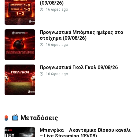
(09/08/26)
16 ώρες ago
Προγνωστικά Μπόμπες ημέρας στο
στοίχημα (09/08/26)
16 ώρες ago
Προγνωστικά Γκολ Γκολ 09/08/26
16 ώρες ago
Μεταδόσεις
Μπενφίκα – Ακαντέμικο Βίσεου κανάλι
– Live Streaming (09/08)