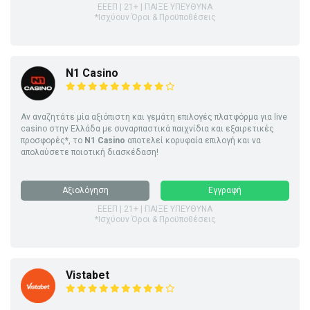
ΕΕΕΠ | 21+ | ΠΑΙΞΕ ΥΠΕΥΘΥΝΑ
*Ισχύουν Όροι & Προϋποθέσεις
N1 Casino
Αν αναζητάτε μία αξιόπιστη και γεμάτη επιλογές πλατφόρμα για live
casino στην Ελλάδα με συναρπαστικά παιχνίδια και εξαιρετικές
προσφορές*, το
N1 Casino
αποτελεί κορυφαία επιλογή και να
απολαύσετε ποιοτική διασκέδαση!
Αξιολόγηση
Εγγραφή
ΕΕΕΠ | 21+ | ΠΑΙΞΕ ΥΠΕΥΘΥΝΑ
*Ισχύουν Όροι & Προϋποθέσεις
Vistabet