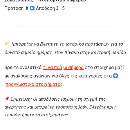
Πρόταση:
Χ
Απόδοση 3.15
*μπορείτε να βλέπετε το ιστορικό προτάσεων για το
δυνατό σημείο ημέρας στον πίνακα στην κεντρική σελίδα
Βρείτε αναλυτικά
τι να παίξω σήμερα
στο στοίχημα μαζί
με αναλύσεις αγώνων για όλες τις κατηγορίες στα
προγνωστικά στοιχήματος
.
Σημείωση: Οι αποδόσεις ισχύουν τη στιγμή της
ανάρτησης και μπορεί να τροποποιηθούν. Ελέγξτε πριν
τοποθετήσετε το στοίχημά σας.