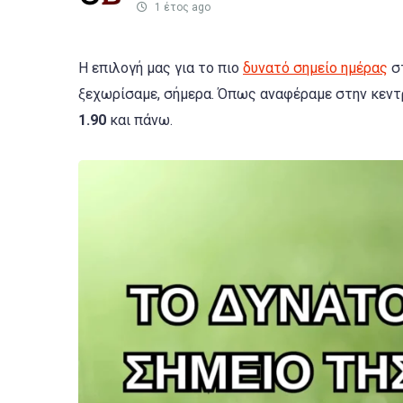
1 έτος ago
Η επιλογή μας για το πιο
δυνατό σημείο ημέρας
στ
ξεχωρίσαμε, σήμερα. Όπως αναφέραμε στην κεντρ
1.90
και πάνω.