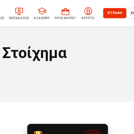
ΕΓΓΡΑΦΗ
Ε
ΙΕΣ
ΜΕΤΑΔΟΣΕΙΣ
ACADEMY
ΠΡΟΣΦΟΡΕΣ*
ΚΡΥΠΤΟ
 Στοίχημα