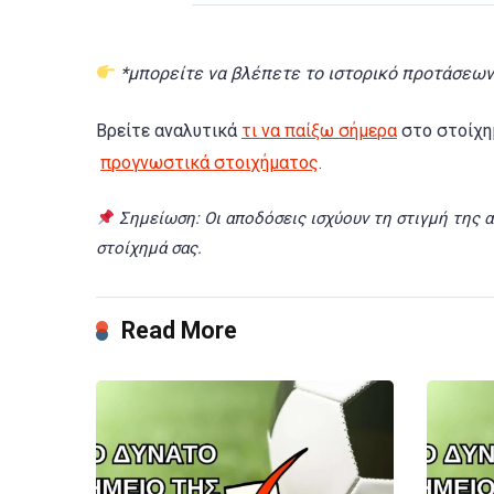
*μπορείτε να βλέπετε το ιστορικό προτάσεων 
Βρείτε αναλυτικά
τι να παίξω σήμερα
στο στοίχημ
προγνωστικά στοιχήματος
.
Σημείωση: Οι αποδόσεις ισχύουν τη στιγμή της 
στοίχημά σας.
Read More