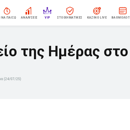
Ι ΝΑ ΠΑΙΞΩ
ΑΝΑΛΥΣΕΙΣ
VIP
ΣΤΟΙΧΗΜΑΤΙΚΕΣ
KAZINO LIVE
ΒΑΘΜΟΛΟΓ
είο της Ημέρας στο
α (24/07/25)