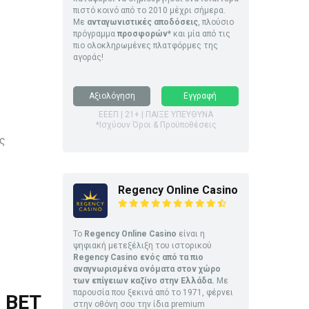
πιστό κοινό από το 2010 μέχρι σήμερα.
Με
ανταγωνιστικές αποδόσεις
, πλούσιο
πρόγραμμα
προσφορών
* και μία από τις
πιο ολοκληρωμένες πλατφόρμες της
αγοράς!
Αξιολόγηση
Εγγραφή
ΕΕΕΠ | 21+ | ΠΑΙΞΕ ΥΠΕΥΘΥΝΑ
*Ισχύουν Όροι & Προϋποθέσεις
ης
Regency Online Casino
Το
Regency Online Casino
είναι η
ψηφιακή μετεξέλιξη του ιστορικού
Regency Casino ενός από τα πιο
αναγνωρισμένα ονόματα στον χώρο
των επίγειων καζίνο στην Ελλάδα.
Με
παρουσία που ξεκινά από το 1971, φέρνει
 BET
στην οθόνη σου την ίδια premium