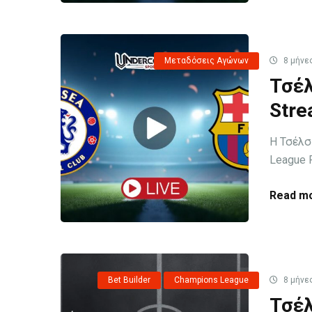
Μεταδόσεις Αγώνων
8 μήνε
Τσέλ
Stre
Η Τσέλσ
League P
Read mo
Bet Builder
Champions League
8 μήνε
Τσέλ