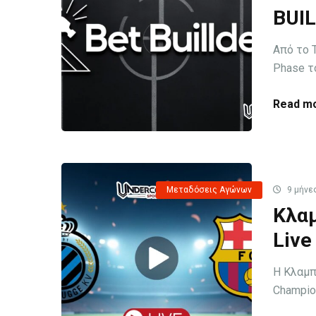
BUIL
Από το 
Phase τ
Read mo
Μεταδόσεις Αγώνων
9 μήνε
Κλαμ
Live
Η Κλαμπ
Champion