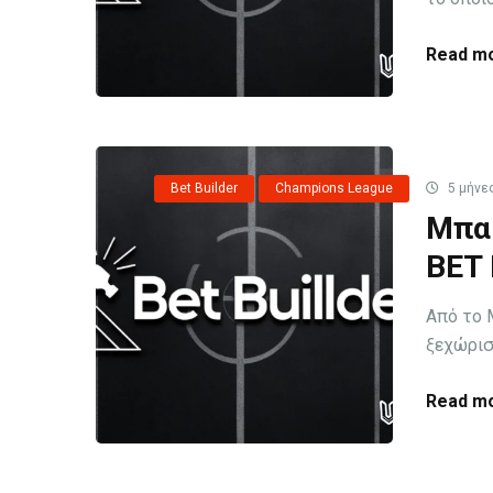
Read mo
Bet Builder
Champions League
5 μήνε
Μπαρ
BET 
Από το 
ξεχώρισε
Read mo