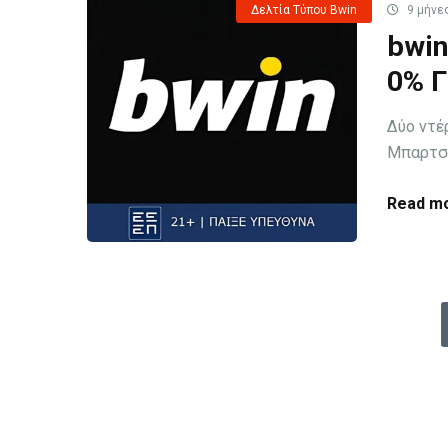
Δελτία Τύπου Bwin
9 μήνε
bwin
0% Γ
Δύο ντέ
Μπαρτσελ
Read mo