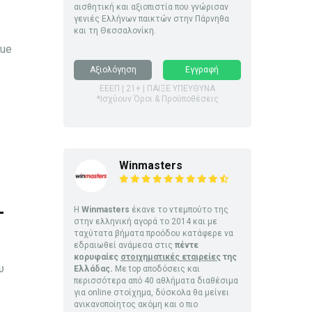
αισθητική και αξιοπιστία που γνώρισαν
γενιές Ελλήνων παικτών στην Πάρνηθα
και τη Θεσσαλονίκη.
gue
Αξιολόγηση
Εγγραφή
ΕΕΕΠ | 21+ | ΠΑΙΞΕ ΥΠΕΥΘΥΝΑ
*Ισχύουν Όροι & Προϋποθέσεις
Winmasters
–
Η
Winmasters
έκανε το ντεμπούτο της
στην ελληνική αγορά το 2014 και με
ταχύτατα βήματα προόδου κατάφερε να
εδραιωθεί ανάμεσα στις
πέντε
κορυφαίες
στοιχηματικές εταιρείες
της
υ
Ελλάδας.
Με top αποδόσεις και
περισσότερα από 40 αθλήματα διαθέσιμα
για online στοίχημα, δύσκολα θα μείνει
ανικανοποίητος ακόμη και ο πιο