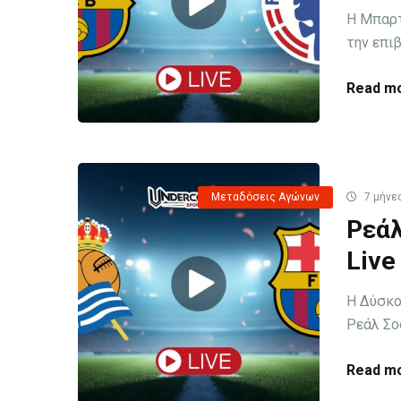
Η Μπαρτ
την επιβ
Read mo
Μεταδόσεις Αγώνων
7 μήνε
Ρεάλ
Live
Η Δύσκο
Ρεάλ Σοσ
Read mo