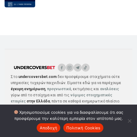
Στο
undercoversbet.com
δεν προσφέρουμε στοιχήματα ούτε
υπηρεσίες τυχερών παιχνιδιών. Είμαστε εδώ για να παρέχουμε
έγκυρη ενημέρωση
,
προγνωστικά
, εκτιμήσεις και
αναλύσεις
γύρω από το στοίχημα και από τις
νόμιμες στοιχηματικές
εταιρίες
στην Ελλάδα
, πάντα σε καθαρά ενημερωτικό πλαίσιο.
Υποστηρίζουμε το υπεύθυνο παιχνίδι και η πρόσβαση επιτρέπεται
Χρησιμοποιούμε cookies για να διασφαλίσουμε ότι σας
μόνο σε επισκέπτες
άνω των 21 ετών
. *Ισχύουν Όροι &
προσφέρουμε την καλύτερη εμπειρία στον ιστότοπό μας.
Προϋποθέσεις
Αποδοχή
Πολιτική Cookies