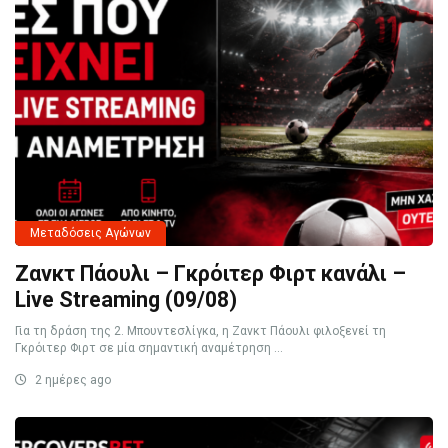
Μεταδόσεις Αγώνων
Ζανκτ Πάουλι – Γκρόιτερ Φιρτ κανάλι –
Live Streaming (09/08)
Για τη δράση της 2. Μπουντεσλίγκα, η Ζανκτ Πάουλι φιλοξενεί τη
Γκρόιτερ Φιρτ σε μία σημαντική αναμέτρηση ...
2 ημέρες ago