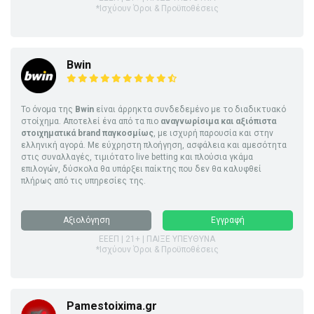
*Ισχύουν Όροι & Προϋποθέσεις
Bwin
Το όνομα της
Bwin
είναι άρρηκτα συνδεδεμένο με το διαδικτυακό
στοίχημα. Αποτελεί ένα από τα πιο
αναγνωρίσιμα και αξιόπιστα
στοιχηματικά brand παγκοσμίως
, με ισχυρή παρουσία και στην
ελληνική αγορά. Με εύχρηστη πλοήγηση, ασφάλεια και αμεσότητα
στις συναλλαγές, τιμιότατο live betting και πλούσια γκάμα
επιλογών, δύσκολα θα υπάρξει παίκτης που δεν θα καλυφθεί
πλήρως από τις υπηρεσίες της.
Αξιολόγηση
Εγγραφή
ΕΕΕΠ | 21+ | ΠΑΙΞΕ ΥΠΕΥΘΥΝΑ
*Ισχύουν Όροι & Προϋποθέσεις
Pamestoixima.gr