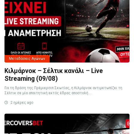
Μεταδόσεις Αγώνων
Κιλμάρνοκ – Σέλτικ κανάλι – Live
Streaming (09/08)
Για τη δράση της Πρέμιερσιπ Σκωτίας, η Κιλμάρνοκ αντιμετωπίζει τη
Σέλτικ σε μία απαιτητική εκτός έδρας αποστολή ...
2 ημέρες ago