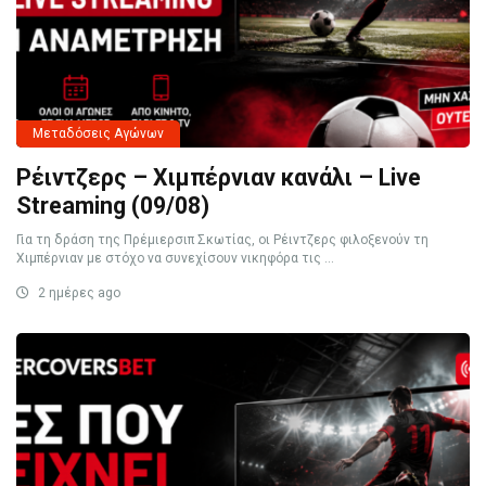
Μεταδόσεις Αγώνων
Ρέιντζερς – Χιμπέρνιαν κανάλι – Live
Streaming (09/08)
Για τη δράση της Πρέμιερσιπ Σκωτίας, οι Ρέιντζερς φιλοξενούν τη
Χιμπέρνιαν με στόχο να συνεχίσουν νικηφόρα τις ...
2 ημέρες ago