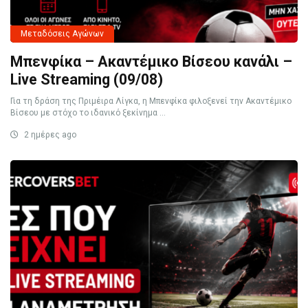
Μεταδόσεις Αγώνων
Μπενφίκα – Ακαντέμικο Βίσεου κανάλι –
Live Streaming (09/08)
Για τη δράση της Πριμέιρα Λίγκα, η Μπενφίκα φιλοξενεί την Ακαντέμικο
Βίσεου με στόχο το ιδανικό ξεκίνημα ...
2 ημέρες ago