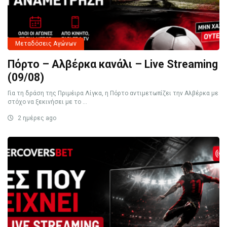
Μεταδόσεις Αγώνων
Πόρτο – Αλβέρκα κανάλι – Live Streaming
(09/08)
Για τη δράση της Πριμέιρα Λίγκα, η Πόρτο αντιμετωπίζει την Αλβέρκα με
στόχο να ξεκινήσει με το ...
2 ημέρες ago