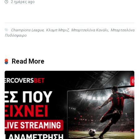
2 ημέρες ago
Champions League
,
Κλαμπ Μπριζ
,
Μπαρτσελόνα Κανάλι
,
Μπαρτσελόνα
Ποδόσφαιρο
Read More