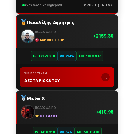
Ανανέωση καθημερινά
PROFIT (UNITS)
Παπαλέξης Δημήτρης
ΠΟΔΌΣΦΑΙΡΟ
2159.30
ΑΚΡΙΒΈΣ ΣΚΟΡ
P/L +2159.30 U
ROI 214%
ΑΠΌΔΟΣΗ 8.43
VIP ΠΡΌΣΒΑΣΗ
→
ΔΕΣ ΤΑ PICKS ΤΟΥ
Mister X
ΠΟΔΌΣΦΑΙΡΟ
410.98
ΙΣΟΠΑΛΊΕΣ
P/L +410.98 U
ROI 57%
ΑΠΌΔΟΣΗ 3.01