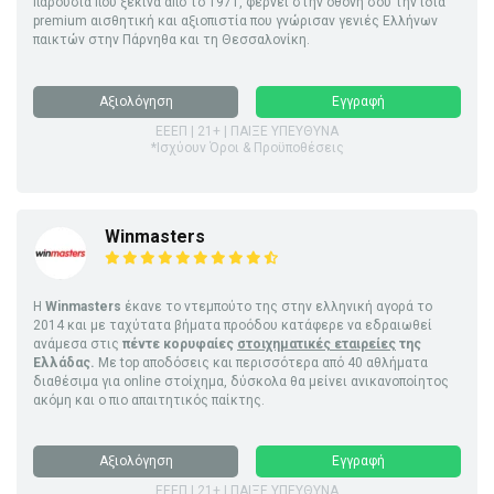
παρουσία που ξεκινά από το 1971, φέρνει στην οθόνη σου την ίδια
premium αισθητική και αξιοπιστία που γνώρισαν γενιές Ελλήνων
παικτών στην Πάρνηθα και τη Θεσσαλονίκη.
Αξιολόγηση
Εγγραφή
ΕΕΕΠ | 21+ | ΠΑΙΞΕ ΥΠΕΥΘΥΝΑ
*Ισχύουν Όροι & Προϋποθέσεις
Winmasters
Η
Winmasters
έκανε το ντεμπούτο της στην ελληνική αγορά το
2014 και με ταχύτατα βήματα προόδου κατάφερε να εδραιωθεί
ανάμεσα στις
πέντε κορυφαίες
στοιχηματικές εταιρείες
της
Ελλάδας.
Με top αποδόσεις και περισσότερα από 40 αθλήματα
διαθέσιμα για online στοίχημα, δύσκολα θα μείνει ανικανοποίητος
ακόμη και ο πιο απαιτητικός παίκτης.
Αξιολόγηση
Εγγραφή
ΕΕΕΠ | 21+ | ΠΑΙΞΕ ΥΠΕΥΘΥΝΑ