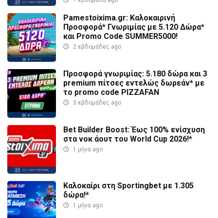
1 εβδομάδα ago
Pamestoixima.gr: Καλοκαιρινή
Προσφορά* Γνωριμίας με 5.120 Δώρα*
και Promo Code SUMMER5000!
2 εβδομάδες ago
Προσφορά γνωριμίας: 5.180 δώρα και 3
premium πίτσες εντελώς δωρεάν* με
το promo code PIZZAFAN
3 εβδομάδες ago
Bet Builder Boost: Έως 100% ενίσχυση
στα νοκ άουτ του World Cup 2026!*
1 μήνα ago
Καλοκαίρι στη Sportingbet με 1.305
δώρα!*
1 μήνα ago