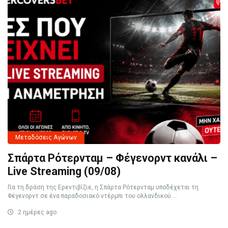
Μεταδόσεις Αγώνων
Σπάρτα Ρότερνταμ – Φέγενορντ κανάλι –
Live Streaming (09/08)
Για τη δράση της Ερεντιβίζιε, η Σπάρτα Ρότερνταμ υποδέχεται τη
Φέγενορντ σε ένα παραδοσιακό ντέρμπι του ολλανδικού ...
2 ημέρες ago