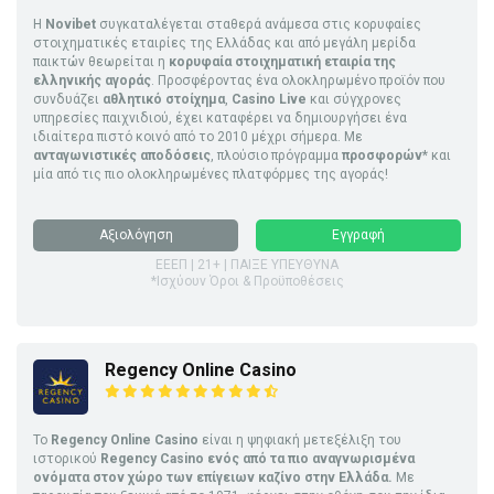
Η
Novibet
συγκαταλέγεται σταθερά ανάμεσα στις κορυφαίες
στοιχηματικές εταιρίες της Ελλάδας και από μεγάλη μερίδα
παικτών θεωρείται η
κορυφαία στοιχηματική εταιρία της
ελληνικής αγοράς
. Προσφέροντας ένα ολοκληρωμένο προϊόν που
συνδυάζει
αθλητικό στοίχημα
,
Casino Live
και σύγχρονες
υπηρεσίες παιχνιδιού, έχει καταφέρει να δημιουργήσει ένα
ιδιαίτερα πιστό κοινό από το 2010 μέχρι σήμερα. Με
ανταγωνιστικές αποδόσεις
, πλούσιο πρόγραμμα
προσφορών
* και
μία από τις πιο ολοκληρωμένες πλατφόρμες της αγοράς!
Αξιολόγηση
Εγγραφή
ΕΕΕΠ | 21+ | ΠΑΙΞΕ ΥΠΕΥΘΥΝΑ
*Ισχύουν Όροι & Προϋποθέσεις
Regency Online Casino
Το
Regency Online Casino
είναι η ψηφιακή μετεξέλιξη του
ιστορικού
Regency Casino ενός από τα πιο αναγνωρισμένα
ονόματα στον χώρο των επίγειων καζίνο στην Ελλάδα.
Με