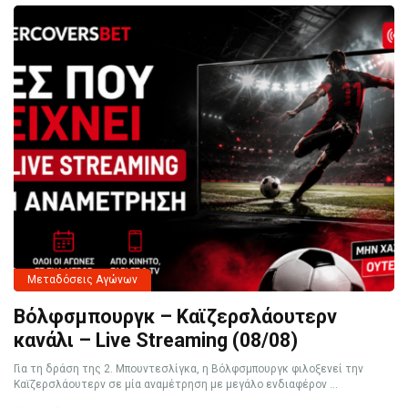
Μεταδόσεις Αγώνων
Βόλφσμπουργκ – Καϊζερσλάουτερν
κανάλι – Live Streaming (08/08)
Για τη δράση της 2. Μπουντεσλίγκα, η Βόλφσμπουργκ φιλοξενεί την
Καϊζερσλάουτερν σε μία αναμέτρηση με μεγάλο ενδιαφέρον ...