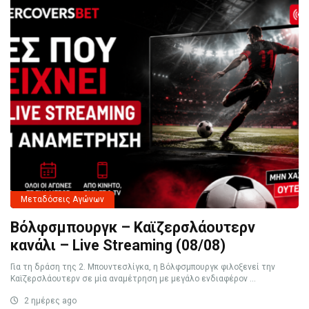
Μεταδόσεις Αγώνων
Βόλφσμπουργκ – Καϊζερσλάουτερν
κανάλι – Live Streaming (08/08)
Για τη δράση της 2. Μπουντεσλίγκα, η Βόλφσμπουργκ φιλοξενεί την
Καϊζερσλάουτερν σε μία αναμέτρηση με μεγάλο ενδιαφέρον ...
2 ημέρες ago