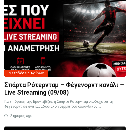
Μεταδόσεις Αγώνων
Σπάρτα Ρότερνταμ – Φέγενορντ κανάλι –
Live Streaming (09/08)
Για τη δράση της Ερεντιβίζιε, η Σπάρτα Ρότερνταμ υποδέχεται τη
Φέγενορντ σε ένα παραδοσιακό ντέρμπι του ολλανδικού ...
2 ημέρες ago