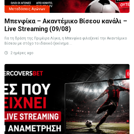
Μεταδόσεις Αγώνων
Μπενφίκα – Ακαντέμικο Βίσεου κανάλι –
Live Streaming (09/08)
Για τη δράση της Πριμέιρα Λίγκα, η Μπενφίκα φιλοξενεί την Ακαντέμικο
Βίσεου με στόχο το ιδανικό ξεκίνημα ...
2 ημέρες ago