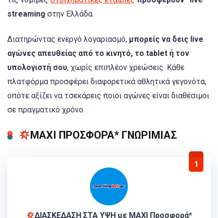
streaming
στην Ελλάδα.
Διατηρώντας ενεργό λογαριασμό,
μπορείς να δεις live
αγώνες απευθείας από το κινητό, το tablet ή τον
υπολογιστή σου
, χωρίς επιπλέον χρεώσεις. Κάθε
πλατφόρμα προσφέρει διαφορετικά αθλητικά γεγονότα,
οπότε αξίζει να τσεκάρεις ποιοι αγώνες είναι διαθέσιμοι
σε πραγματικό χρόνο.
MAXI ΠΡΟΣΦΟΡΑ* ΓΝΩΡΙΜΙΑΣ
1
ΔΙΑΣΚΕΔΑΣΗ ΣΤΑ ΥΨΗ με ΜΑΧΙ Προσφορά*