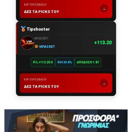
VIP ΠΡΌΣΒΑΣΗ
→
ΔΕΣ ΤΑ PICKS ΤΟΥ
Tipshooter
ΜΠΆΣΚΕΤ
113.20
ΜΠΆΣΚΕΤ
P/L +113.20 U
ROI 34.8%
ΑΠΌΔΟΣΗ 1.87
VIP ΠΡΌΣΒΑΣΗ
→
ΔΕΣ ΤΑ PICKS ΤΟΥ