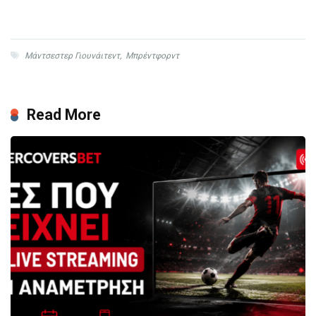
Μάντσεστερ Γιουνάιτεντ
,
Μπρέντφορντ
Read More