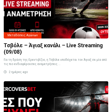
Μεταδόσεις Αγώνων
Τσβόλε – Άγιαξ κανάλι – Live Streaming
(09/08)
Για τη δράση της Ερεντιβίζιε, η Τσβόλε υποδέχεται τον Άγιαξ σε μία από
τις πιο ενδιαφέρουσες αναμετρήσεις ...
2 ημέρες ago