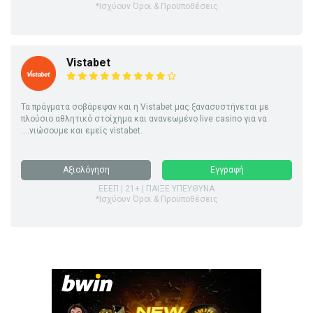
*Ισχύουν Όροι & Προϋποθέσεις
Vistabet
Τα πράγματα σοβάρεψαν και η Vistabet μας ξανασυστήνεται με
πλούσιο αθλητικό στοίχημα και ανανεωμένο live casino για να
....νιώσουμε και εμείς vistabet.
Αξιολόγηση
Εγγραφή
ΕΕΕΠ | 21+ | ΠΑΙΞΕ ΥΠΕΥΘΥΝΑ
*Ισχύουν Όροι & Προϋποθέσεις