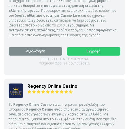
στοιχηματικές εταιρίες της Ελλάδας και από μεγάλη μερίδα
παικτών θεωρείται η
κορυφαία στοιχηματική εταιρία της
ελληνικής αγοράς
. Προσφέροντας ένα ολοκληρωμένο προϊόν που
συνδυάζει
αθλητικό στοίχημα
,
Casino Live
και σύγχρονες
υπηρεσίες παιχνιδιού, έχει καταφέρει να δημιουργήσει ένα
ιδιαίτερα πιστό κοινό από το 2010 μέχρι σήμερα. Με
ανταγωνιστικές αποδόσεις
, πλούσιο πρόγραμμα
προσφορών
* και
μία από τις πιο ολοκληρωμένες πλατφόρμες της αγοράς!
Αξιολόγηση
Εγγραφή
ΕΕΕΠ | 21+ | ΠΑΙΞΕ ΥΠΕΥΘΥΝΑ
*Ισχύουν Όροι & Προϋποθέσεις
Regency Online Casino
Το
Regency Online Casino
είναι η ψηφιακή μετεξέλιξη του
ιστορικού
Regency Casino ενός από τα πιο αναγνωρισμένα
ονόματα στον χώρο των επίγειων καζίνο στην Ελλάδα.
Με
παρουσία που ξεκινά από το 1971, φέρνει στην οθόνη σου την ίδια
premium αισθητική και αξιοπιστία που γνώρισαν γενιές Ελλήνων