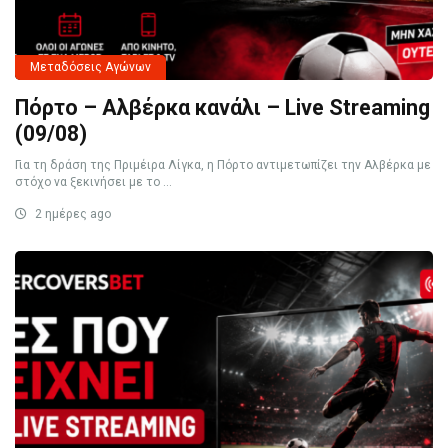
Μεταδόσεις Αγώνων
Πόρτο – Αλβέρκα κανάλι – Live Streaming
(09/08)
Για τη δράση της Πριμέιρα Λίγκα, η Πόρτο αντιμετωπίζει την Αλβέρκα με
στόχο να ξεκινήσει με το ...
2 ημέρες ago