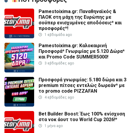
Pamestoixima.gr: Παναθηναϊκός &
ΠΑΟΚ στη μάχη της Ευρώπης με
σούπερ ενισχυμένες αποδόσεις* και
προσφορές*!
1 εβδομάδα ago
Pamestoixima.gr: Καλοκαιρινή
Προσφορά* Γνωριμίας με 5.120 Δώρα*
και Promo Code SUMMER5000!
3 εβδομάδες ago
Προσφορά γνωριμίας: 5.180 δώρα και 3
premium πίτσες εντελώς δωρεάν* με
το promo code PIZZAFAN
4 εβδομάδες ago
Bet Builder Boost: Έως 100% ενίσχυση
στα νοκ άουτ του World Cup 2026!*
1 μήνα ago