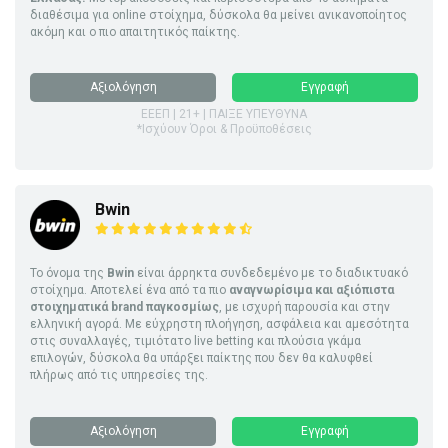
διαθέσιμα για online στοίχημα, δύσκολα θα μείνει ανικανοποίητος
ακόμη και ο πιο απαιτητικός παίκτης.
Αξιολόγηση
Εγγραφή
ΕΕΕΠ | 21+ | ΠΑΙΞΕ ΥΠΕΥΘΥΝΑ
*Ισχύουν Όροι & Προϋποθέσεις
Bwin
Το όνομα της
Bwin
είναι άρρηκτα συνδεδεμένο με το διαδικτυακό
στοίχημα. Αποτελεί ένα από τα πιο
αναγνωρίσιμα και αξιόπιστα
στοιχηματικά brand παγκοσμίως
, με ισχυρή παρουσία και στην
ελληνική αγορά. Με εύχρηστη πλοήγηση, ασφάλεια και αμεσότητα
στις συναλλαγές, τιμιότατο live betting και πλούσια γκάμα
επιλογών, δύσκολα θα υπάρξει παίκτης που δεν θα καλυφθεί
πλήρως από τις υπηρεσίες της.
Αξιολόγηση
Εγγραφή