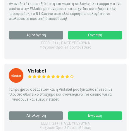
Αν αναζητάτε μία αξιόπιστη και γεμάτη επιλογές πλατφόρμα για live
casino στην Ελλάδα με συναρπαστικά παιχνίδια και εξαιρετικές
προσφορές*, το
N1 Casino
αποτελεί κορυφαία επιλογή και να
απολαύσετε ποιοτική διασκέδαση!
Αξιολόγηση
Εγγραφή
ΕΕΕΠ | 21+ | ΠΑΙΞΕ ΥΠΕΥΘΥΝΑ
*Ισχύουν Όροι & Προϋποθέσεις
Vistabet
Τα πράγματα σοβάρεψαν και η Vistabet μας ξανασυστήνεται με
πλούσιο αθλητικό στοίχημα και ανανεωμένο live casino για να
....νιώσουμε και εμείς vistabet.
Αξιολόγηση
Εγγραφή
ΕΕΕΠ | 21+ | ΠΑΙΞΕ ΥΠΕΥΘΥΝΑ
*Ισχύουν Όροι & Προϋποθέσεις