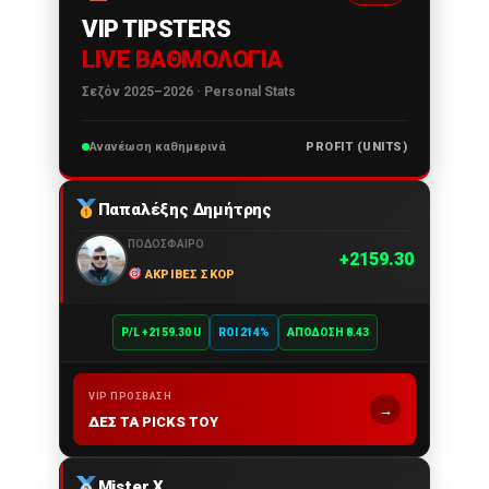
VIP TIPSTERS
LIVE ΒΑΘΜΟΛΟΓΊΑ
Σεζόν 2025–2026 · Personal Stats
Ανανέωση καθημερινά
PROFIT (UNITS)
Παπαλέξης Δημήτρης
ΠΟΔΌΣΦΑΙΡΟ
2159.30
ΑΚΡΙΒΈΣ ΣΚΟΡ
P/L +2159.30 U
ROI 214%
ΑΠΌΔΟΣΗ 8.43
VIP ΠΡΌΣΒΑΣΗ
→
ΔΕΣ ΤΑ PICKS ΤΟΥ
Mister X