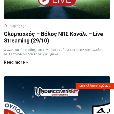
9 μήνες ago
Ολυμπιακός – Βόλος ΝΠΣ Κανάλι – Live
Streaming (29/10)
Ο Ολυμπιακός υποδέχεται τον Βόλο εν μέσω του Κυπέλλου Ελλάδας.
Δείτε το κανάλι που το δείχνει για να ...
Read more »
Μεταδόσεις Αγώνων