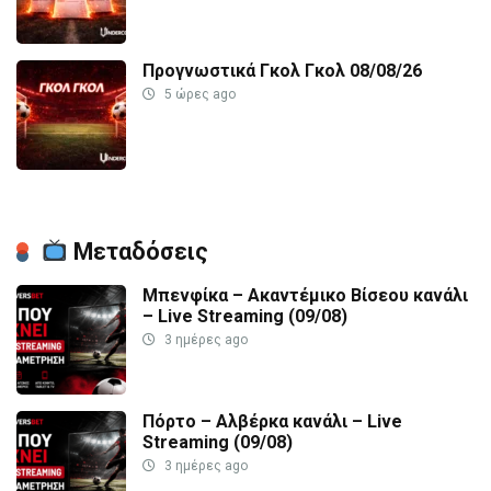
Προγνωστικά Γκολ Γκολ 08/08/26
5 ώρες ago
Μεταδόσεις
Μπενφίκα – Ακαντέμικο Βίσεου κανάλι
– Live Streaming (09/08)
3 ημέρες ago
Πόρτο – Αλβέρκα κανάλι – Live
Streaming (09/08)
3 ημέρες ago