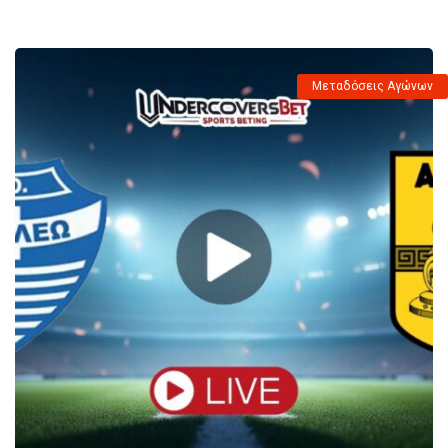
Μεταδόσεις Αγώνων