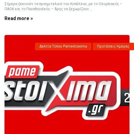
Σήμερα ξεκινούν τα προημιτελικά του Κυπέλλου, με το Ολυμπιακός –
ΠΑΟΚ και το Παναθηναϊκός – Άρης να ξεχωρίζουν ...
Read more »
Δελτία Τύπου Pamestoixima
Προτάσεις Ημέρας