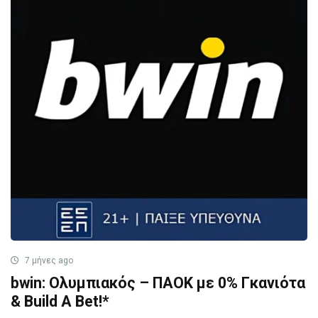
7 μήνες ago
bwin: Ολυμπιακός – ΠΑΟΚ με 0% Γκανιότα
& Build A Bet!*