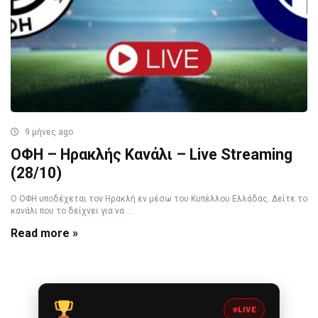
9 μήνες ago
ΟΦΗ – Ηρακλής Κανάλι – Live Streaming
(28/10)
Ο ΟΦΗ υποδέχεται τον Ηρακλή εν μέσω του Κυπέλλου Ελλάδας. Δείτε το
κανάλι που το δείχνει για να ...
Read more »
LIVE