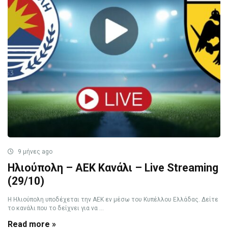
9 μήνες ago
Ηλιούπολη – ΑΕΚ Κανάλι – Live Streaming
(29/10)
Η Ηλιούπολη υποδέχεται την ΑΕΚ εν μέσω του Κυπέλλου Ελλάδας. Δείτε
το κανάλι που το δείχνει για να ...
Read more »