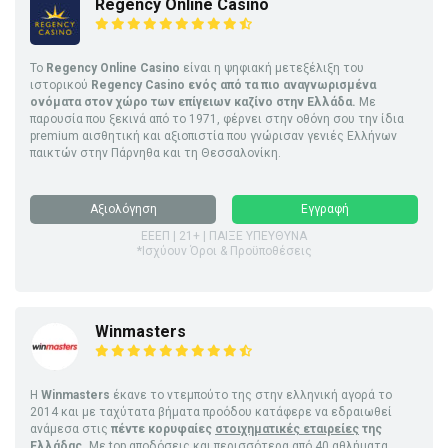
Regency Online Casino
Το
Regency Online Casino
είναι η ψηφιακή μετεξέλιξη του
ιστορικού
Regency Casino ενός από τα πιο αναγνωρισμένα
ονόματα στον χώρο των επίγειων καζίνο στην Ελλάδα.
Με
παρουσία που ξεκινά από το 1971, φέρνει στην οθόνη σου την ίδια
premium αισθητική και αξιοπιστία που γνώρισαν γενιές Ελλήνων
παικτών στην Πάρνηθα και τη Θεσσαλονίκη.
Αξιολόγηση
Εγγραφή
ΕΕΕΠ | 21+ | ΠΑΙΞΕ ΥΠΕΥΘΥΝΑ
*Ισχύουν Όροι & Προϋποθέσεις
Winmasters
Η
Winmasters
έκανε το ντεμπούτο της στην ελληνική αγορά το
2014 και με ταχύτατα βήματα προόδου κατάφερε να εδραιωθεί
ανάμεσα στις
πέντε κορυφαίες
στοιχηματικές εταιρείες
της
Ελλάδας.
Με top αποδόσεις και περισσότερα από 40 αθλήματα