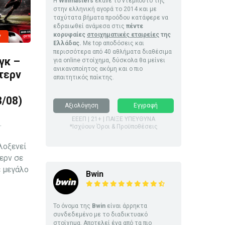
Η
Winmasters
έκανε το ντεμπούτο της
στην ελληνική αγορά το 2014 και με
ταχύτατα βήματα προόδου κατάφερε να
εδραιωθεί ανάμεσα στις
πέντε
κορυφαίες
στοιχηματικές εταιρείες
της
ν
Ελλάδας.
Με top αποδόσεις και
περισσότερα από 40 αθλήματα διαθέσιμα
γκ –
για online στοίχημα, δύσκολα θα μείνει
ανικανοποίητος ακόμη και ο πιο
τερν
απαιτητικός παίκτης.
8/08)
Αξιολόγηση
Εγγραφή
ΕΕΕΠ | 21+ | ΠΑΙΞΕ ΥΠΕΥΘΥΝΑ
.
*Ισχύουν Όροι & Προϋποθέσεις
λοξενεί
ερν σε
ε μεγάλο
Bwin
Το όνομα της
Bwin
είναι άρρηκτα
συνδεδεμένο με το διαδικτυακό
στοίχημα. Αποτελεί ένα από τα πιο