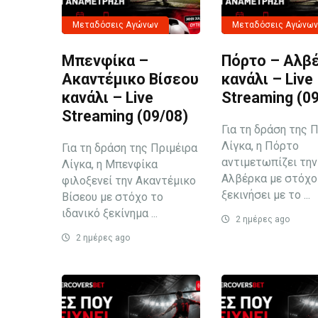
Μεταδόσεις Αγώνων
Μεταδόσεις Αγώνων
Μπενφίκα –
Πόρτο – Αλβ
Ακαντέμικο Βίσεου
κανάλι – Live
κανάλι – Live
Streaming (0
Streaming (09/08)
Για τη δράση της 
Λίγκα, η Πόρτο
Για τη δράση της Πριμέιρα
αντιμετωπίζει την
Λίγκα, η Μπενφίκα
Αλβέρκα με στόχο
φιλοξενεί την Ακαντέμικο
ξεκινήσει με το ...
Βίσεου με στόχο το
ιδανικό ξεκίνημα ...
2 ημέρες ago
2 ημέρες ago