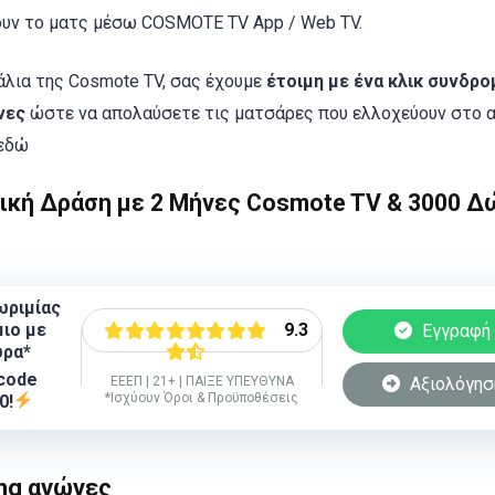
υν το ματς μέσω COSMOTE TV App / Web TV.
άλια της Cosmote TV, σας έχουμε
έτοιμη με ένα κλικ συνδρο
νες
ώστε να απολαύσετε τις ματσάρες που ελλοχεύουν στο 
 εδώ
τική Δράση με 2 Μήνες Cosmote TV & 3000 Δ
ωριμίας
μιο με
9.3
Εγγραφή
ώρα*
code
Αξιολόγησ
ΕΕΕΠ | 21+ | ΠΑΙΞΕ ΥΠΕΥΘΥΝΑ
*Ισχύουν Όροι & Προϋποθέσεις
0!
ing αγώνες