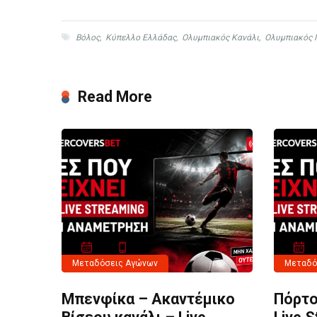
Βόλος
,
Κύπελλο Ελλάδας
,
Ολυμπιακός Κανάλι
,
Ολυμπιακός 
Read More
Μεταδόσεις Αγώνων
Μεταδό
Μπενφίκα – Ακαντέμικο
Πόρτο