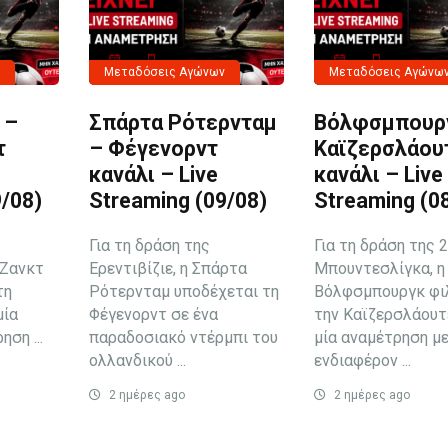
Μεταδόσεις Αγώνων
Μεταδόσεις Αγώνω
 –
Σπάρτα Ρότερνταμ
Βόλφσμπουρ
τ
– Φέγενορντ
Καϊζερσλάου
κανάλι – Live
κανάλι – Live
9/08)
Streaming (09/08)
Streaming (0
.
Για τη δράση της
Για τη δράση της 2
 Ζανκτ
Ερεντιβίζιε, η Σπάρτα
Μπουντεσλίγκα, η
τη
Ρότερνταμ υποδέχεται τη
Βόλφσμπουργκ φι
μία
Φέγενορντ σε ένα
την Καϊζερσλάουτ
ση ...
παραδοσιακό ντέρμπι του
μία αναμέτρηση μ
ολλανδικού ...
ενδιαφέρον ...
2 ημέρες ago
2 ημέρες ago