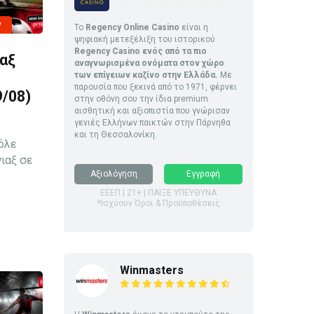
ν
Το
Regency Online Casino
είναι η
ψηφιακή μετεξέλιξη του ιστορικού
Regency Casino ενός από τα πιο
αξ
αναγνωρισμένα ονόματα στον χώρο
των επίγειων καζίνο στην Ελλάδα.
Με
παρουσία που ξεκινά από το 1971, φέρνει
9/08)
στην οθόνη σου την ίδια premium
αισθητική και αξιοπιστία που γνώρισαν
γενιές Ελλήνων παικτών στην Πάρνηθα
και τη Θεσσαλονίκη.
βόλε
ιαξ σε
Αξιολόγηση
Εγγραφή
ΕΕΕΠ | 21+ | ΠΑΙΞΕ ΥΠΕΥΘΥΝΑ
*Ισχύουν Όροι & Προϋποθέσεις
Winmasters