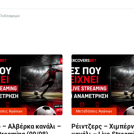
Ποδόσφαιρο
σεις Αγώνων
Μεταδόσεις Αγώνων
 – Αλβέρκα κανάλι –
Ρέιντζερς – Χιμπέρν