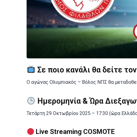
Σε ποιο κανάλι θα δείτε το
Ο αγώνας Ολυμπιακός – Βόλος ΝΠΣ θα μεταδοθε
Ημερομηνία & Ώρα Διεξαγω
Τετάρτη 29 Οκτωβρίου 2025 – 17:30 (ώρα Ελλάδ
Live Streaming COSMOTE