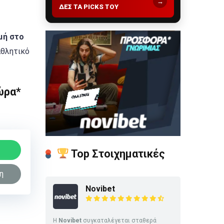
→
ΔΕΣ ΤΑ PICKS ΤΟΥ
μή στο
αθλητικό
ώρα*
Top Στοιχηματικές
η
Novibet
Η
Novibet
συγκαταλέγεται σταθερά