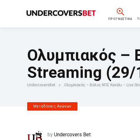
ΠΡΟΓΝΩΣΤΙΚΑ
Τ
Ολυμπιακός – Β
Streaming (29/
UndercoversBet
»
Ολυμπιακός – Βόλος ΝΠΣ Κανάλι – Live Str
Μεταδόσεις Αγώνων
by
Undercovers Bet