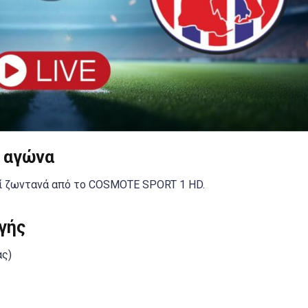
ν αγώνα
ί ζωντανά από το COSMOTE SPORT 1 HD.
γής
ας)