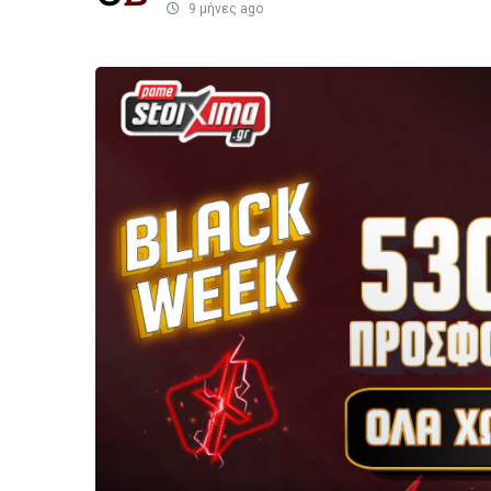
9 μήνες ago