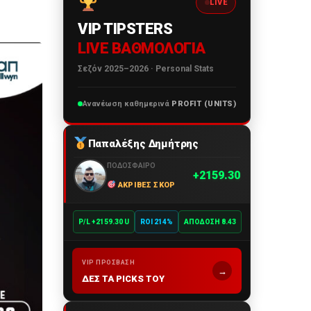
LIVE
VIP TIPSTERS
LIVE ΒΑΘΜΟΛΟΓΊΑ
Σεζόν 2025–2026 · Personal Stats
Ανανέωση καθημερινά
PROFIT (UNITS)
Παπαλέξης Δημήτρης
ΠΟΔΌΣΦΑΙΡΟ
2159.30
ΑΚΡΙΒΈΣ ΣΚΟΡ
P/L +2159.30 U
ROI 214%
ΑΠΌΔΟΣΗ 8.43
VIP ΠΡΌΣΒΑΣΗ
→
ΔΕΣ ΤΑ PICKS ΤΟΥ