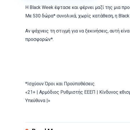
Η Black Week έφτασε και φέρνει μαζί της μια πρ
Με 530 δώρα* συνολικά, χωρίς κατάθεση, η Black 
Αν ψάχνεις τη στιγμή για να ξεκινήσεις, αυτή είν
προσφορών*.
*Ισχύουν Όροι και Προϋποθέσεις.
«21+ | Αρμόδιος Ρυθμιστής ΕΕΕΠ | Κίνδυνος εθι
Υπεύθυνα |»