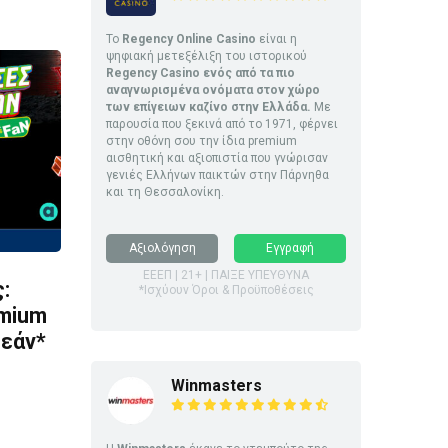
Το
Regency Online Casino
είναι η
ψηφιακή μετεξέλιξη του ιστορικού
Regency Casino ενός από τα πιο
αναγνωρισμένα ονόματα στον χώρο
των επίγειων καζίνο στην Ελλάδα.
Με
παρουσία που ξεκινά από το 1971, φέρνει
στην οθόνη σου την ίδια premium
αισθητική και αξιοπιστία που γνώρισαν
γενιές Ελλήνων παικτών στην Πάρνηθα
και τη Θεσσαλονίκη.
Αξιολόγηση
Εγγραφή
ΕΕΕΠ | 21+ | ΠΑΙΞΕ ΥΠΕΥΘΥΝΑ
:
*Ισχύουν Όροι & Προϋποθέσεις
emium
εάν*
Winmasters