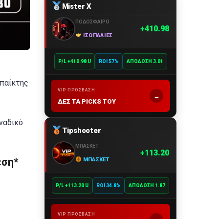
Mister X
ΠΟΔΌΣΦΑΙΡΟ
410.98
ΙΣΟΠΑΛΊΕΣ
P/L +410.98 U
ROI 57%
ΑΠΌΔΟΣΗ 3.01
 παίκτης
VIP ΠΡΌΣΒΑΣΗ
→
ΔΕΣ ΤΑ PICKS ΤΟΥ
οναδικό
Tipshooter
ΜΠΆΣΚΕΤ
113.20
εση*
ΜΠΆΣΚΕΤ
P/L +113.20 U
ROI 34.8%
ΑΠΌΔΟΣΗ 1.87
VIP ΠΡΌΣΒΑΣΗ