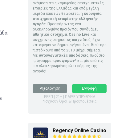
ανάμεσα στις κορυφαίες στοιχηματικές
εταιρίες της Ελλάδας και από μεγάλη
μερίδα παικτών θεωρείται η
κορυφαία
στοιχηματική εταιρία της ελληνικής
αγοράς
. Προσφέροντας ένα
ολοκληρωμένο προϊόν που συνδυάζει
μάδα
αθλητικό στοίχημα
,
Casino Live
και
σύγχρονες υπηρεσίες παιχνιδιού, έχει
καταφέρει να δημιουργήσει ένα ιδιαίτερα
πιστό κοινό από το 2010 μέχρι σήμερα.
Με
ανταγωνιστικές αποδόσεις
, πλούσιο
πρόγραμμα
προσφορών
* και μία από τις
πιο ολοκληρωμένες πλατφόρμες της
αγοράς!
Αξιολόγηση
Εγγραφή
ΕΕΕΠ | 21+ | ΠΑΙΞΕ ΥΠΕΥΘΥΝΑ
ε
*Ισχύουν Όροι & Προϋποθέσεις
Regency Online Casino