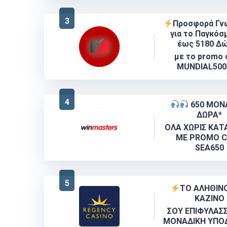
3
Προσφορά Γν
για το Παγκόσ
έως 5180 Δ
με το promo 
MUNDIAL500
4
650 ΜΟΝ
ΔΩΡΑ*
ΟΛΑ ΧΩΡΙΣ ΚΑΤ
ΜΕ PROMO 
SEA650
5
ΤΟ ΑΛΗΘΙΝΟ
ΚΑΖΙΝΟ
ΣΟΥ ΕΠΙΦΥΛΑΣΣ
ΜΟΝΑΔΙΚΗ ΥΠΟ