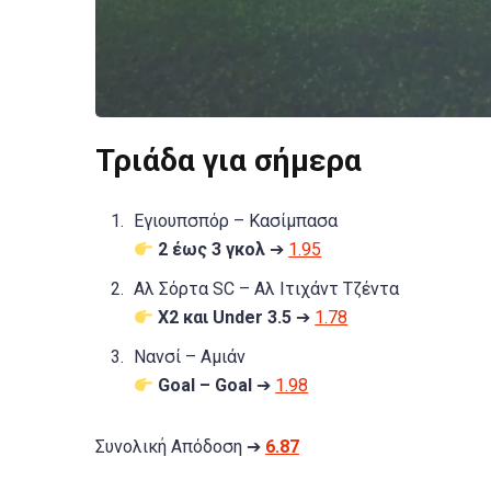
Τριάδα για σήμερα
Εγιουπσπόρ – Κασίμπασα
2 έως 3 γκολ
➔
1.95
Αλ Σόρτα SC – Αλ Ιτιχάντ Τζέντα
X2 και Under 3.5
➔
1.78
Νανσί – Αμιάν
Goal – Goal
➔
1.98
Συνολική Απόδοση ➔
6.87