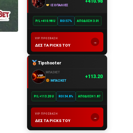
410.98
ΙΣΟΠΑΛΊΕΣ
P/L +410.98 U
ROI 57%
ΑΠΌΔΟΣΗ 3.01
VIP ΠΡΌΣΒΑΣΗ
→
ΔΕΣ ΤΑ PICKS ΤΟΥ
Tipshooter
ΜΠΆΣΚΕΤ
113.20
ΜΠΆΣΚΕΤ
P/L +113.20 U
ROI 34.8%
ΑΠΌΔΟΣΗ 1.87
VIP ΠΡΌΣΒΑΣΗ
→
ΔΕΣ ΤΑ PICKS ΤΟΥ