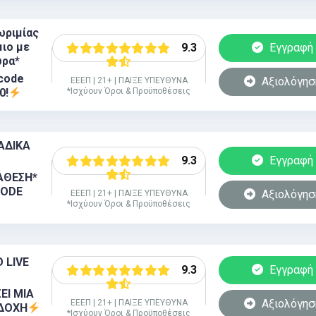
ωριμίας
μιο με
9.3
Εγγραφή
ώρα*
code
Αξιολόγησ
ΕΕΕΠ | 21+ | ΠΑΙΞΕ ΥΠΕΥΘΥΝΑ
*Ισχύουν Όροι & Προϋποθέσεις
0!
ΑΔΙΚΑ
9.3
Εγγραφή
ΑΘΕΣΗ*
CODE
Αξιολόγησ
ΕΕΕΠ | 21+ | ΠΑΙΞΕ ΥΠΕΥΘΥΝΑ
*Ισχύουν Όροι & Προϋποθέσεις
 LIVE
9.3
Εγγραφή
ΕΙ ΜΙΑ
Αξιολόγησ
ΕΕΕΠ | 21+ | ΠΑΙΞΕ ΥΠΕΥΘΥΝΑ
ΔΟΧΗ
*Ισχύουν Όροι & Προϋποθέσεις