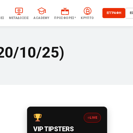
ΕΓΓΡΑΦΗ
Ε
ΙΕΣ
ΜΕΤΑΔΟΣΕΙΣ
ACADEMY
ΠΡΟΣΦΟΡΕΣ*
ΚΡΥΠΤΟ
20/10/25)
LIVE
VIP TIPSTERS