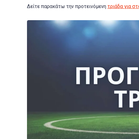
Δείτε παρακάτω την προτεινόμενη
τριάδα για στ