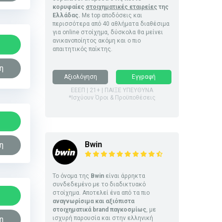
κορυφαίες
στοιχηματικές εταιρείες
της
Ελλάδας.
Με top αποδόσεις και
περισσότερα από 40 αθλήματα διαθέσιμα
για online στοίχημα, δύσκολα θα μείνει
ανικανοποίητος ακόμη και ο πιο
απαιτητικός παίκτης.
η
Αξιολόγηση
Εγγραφή
ΕΕΕΠ | 21+ | ΠΑΙΞΕ ΥΠΕΥΘΥΝΑ
*Ισχύουν Όροι & Προϋποθέσεις
Bwin
η
Το όνομα της
Bwin
είναι άρρηκτα
συνδεδεμένο με το διαδικτυακό
στοίχημα. Αποτελεί ένα από τα πιο
αναγνωρίσιμα και αξιόπιστα
στοιχηματικά brand παγκοσμίως
, με
η
ισχυρή παρουσία και στην ελληνική