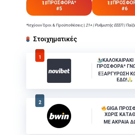
ΠΡΟΣΦΟΡΑ*
ΠΡΟΣΦΟ
#5
#6
*Ισχύουν Όροι & Προϋποθέσεις |
21+ | Ρυθμιστής ΕΕΕΠ | Παί
Στοιχηματικές
1
ΚΑΛΟΚΑΙΡΑΚΙ
ΠΡΟΣΦΟΡΑ* ΓΝΩ
ΕΞΑΡΓΥΡΩΣΗ Κ
ΕΔΩ!
2
GIGA ΠΡΟΣ
ΧΩΡΙΣ ΚΑΤΑ
ΜΕ ΑΚΡΑΙΑ Δ