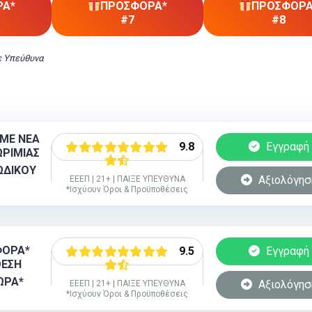
ΡΑ*
ΠΡΟΣΦΟΡΑ*
ΠΡΟΣΦΟΡΑ
#7
#8
ξε Υπεύθυνα
 ΜΕ ΝΕΑ
9.8
Εγγραφή
ΡΙΜΙΑΣ
ΩΔΙΚΟΥ
Αξιολόγησ
ΕΕΕΠ | 21+ | ΠΑΙΞΕ ΥΠΕΥΘΥΝΑ
*Ισχύουν Όροι & Προϋποθέσεις
ΦΟΡΑ*
9.5
Εγγραφή
ΘΕΣΗ
ΩΡΑ*
Αξιολόγησ
ΕΕΕΠ | 21+ | ΠΑΙΞΕ ΥΠΕΥΘΥΝΑ
*Ισχύουν Όροι & Προϋποθέσεις