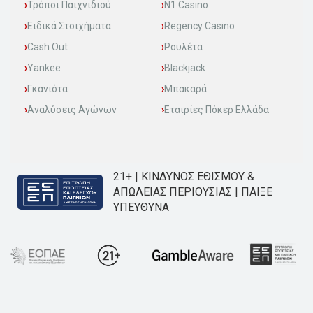
Τρόποι Παιχνιδιού
N1 Casino
Ειδικά Στοιχήματα
Regency Casino
Cash Out
Ρουλέτα
Yankee
Blackjack
Γκανιότα
Μπακαρά
Αναλύσεις Αγώνων
Εταιρίες Πόκερ Ελλάδα
21+ | ΚΙΝΔΥΝΟΣ ΕΘΙΣΜΟΥ &
ΑΠΩΛΕΙΑΣ ΠΕΡΙΟΥΣΙΑΣ | ΠΑΙΞΕ
ΥΠΕΥΘΥΝΑ