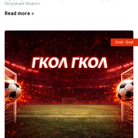
Πετρολούλ Πλοέστι ...
Read more »
Goal - Goal