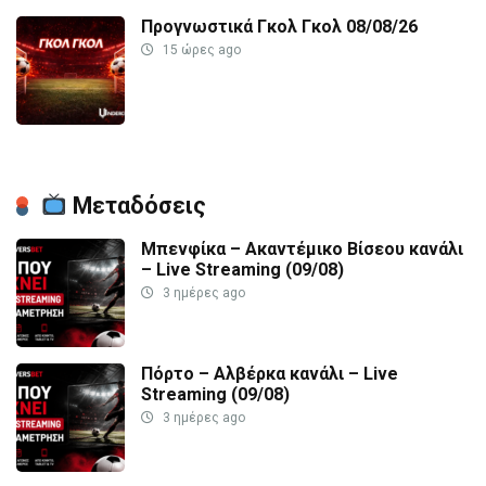
Προγνωστικά Γκολ Γκολ 08/08/26
15 ώρες ago
Μεταδόσεις
Μπενφίκα – Ακαντέμικο Βίσεου κανάλι
– Live Streaming (09/08)
3 ημέρες ago
Πόρτο – Αλβέρκα κανάλι – Live
Streaming (09/08)
3 ημέρες ago