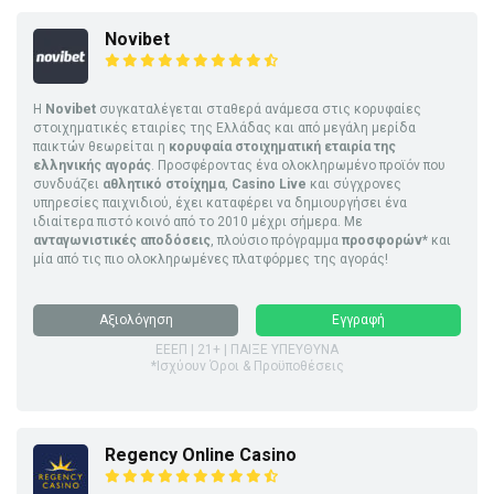
Novibet
Η
Novibet
συγκαταλέγεται σταθερά ανάμεσα στις κορυφαίες
στοιχηματικές εταιρίες της Ελλάδας και από μεγάλη μερίδα
παικτών θεωρείται η
κορυφαία στοιχηματική εταιρία της
ελληνικής αγοράς
. Προσφέροντας ένα ολοκληρωμένο προϊόν που
συνδυάζει
αθλητικό στοίχημα
,
Casino Live
και σύγχρονες
υπηρεσίες παιχνιδιού, έχει καταφέρει να δημιουργήσει ένα
ιδιαίτερα πιστό κοινό από το 2010 μέχρι σήμερα. Με
ανταγωνιστικές αποδόσεις
, πλούσιο πρόγραμμα
προσφορών
* και
μία από τις πιο ολοκληρωμένες πλατφόρμες της αγοράς!
Αξιολόγηση
Εγγραφή
ΕΕΕΠ | 21+ | ΠΑΙΞΕ ΥΠΕΥΘΥΝΑ
*Ισχύουν Όροι & Προϋποθέσεις
Regency Online Casino