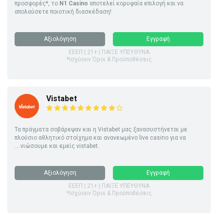
προσφορές*, το
N1 Casino
αποτελεί κορυφαία επιλογή και να
απολαύσετε ποιοτική διασκέδαση!
Αξιολόγηση
Εγγραφή
ΕΕΕΠ | 21+ | ΠΑΙΞΕ ΥΠΕΥΘΥΝΑ
*Ισχύουν Όροι & Προϋποθέσεις
Vistabet
Τα πράγματα σοβάρεψαν και η Vistabet μας ξανασυστήνεται με
πλούσιο αθλητικό στοίχημα και ανανεωμένο live casino για να
....νιώσουμε και εμείς vistabet.
Αξιολόγηση
Εγγραφή
ΕΕΕΠ | 21+ | ΠΑΙΞΕ ΥΠΕΥΘΥΝΑ
*Ισχύουν Όροι & Προϋποθέσεις