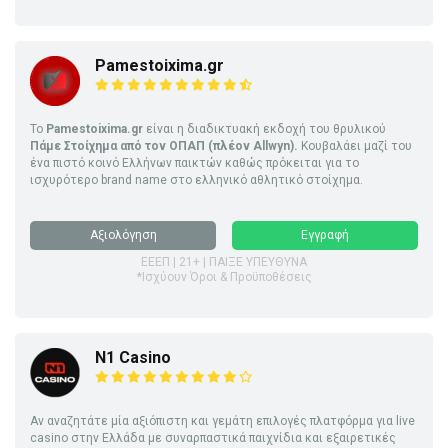
Pamestoixima.gr
Το
Pamestoixima.gr
είναι η διαδικτυακή εκδοχή του θρυλικού
Πάμε Στοίχημα από τον ΟΠΑΠ (πλέον Allwyn).
Κουβαλάει μαζί του
ένα πιστό κοινό Ελλήνων παικτών καθώς πρόκειται για το
ισχυρότερο brand name στο ελληνικό αθλητικό στοίχημα.
Αξιολόγηση
Εγγραφή
ΕΕΕΠ | 21+ | ΠΑΙΞΕ ΥΠΕΥΘΥΝΑ
*Ισχύουν Όροι & Προϋποθέσεις
N1 Casino
Αν αναζητάτε μία αξιόπιστη και γεμάτη επιλογές πλατφόρμα για live
casino στην Ελλάδα με συναρπαστικά παιχνίδια και εξαιρετικές