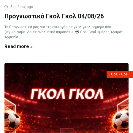
5 ημέρες ago
Προγνωστικά Γκολ Γκολ 04/08/26
Τα Προγνωστικά μας για τις επιλογές σε γκολ γκολ σήμερα που
ξεχωρίσαμε. Δείτε αναλυτικά παρακάτω:
Goal-Goal Ημέρας Αραράτ
Αρμενία ...
Read more »
Goal - Goal