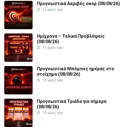
Προγνωστικά Ακριβές σκορ (08/08/26)
15 ώρες ago
Ημίχρονα – Τελικά Προβλέψεις
(08/08/26)
15 ώρες ago
Προγνωστικά Μπόμπες ημέρας στο
στοίχημα (08/08/26)
15 ώρες ago
Προγνωστικά Τριάδα για σήμερα
(08/08/26)
15 ώρες ago