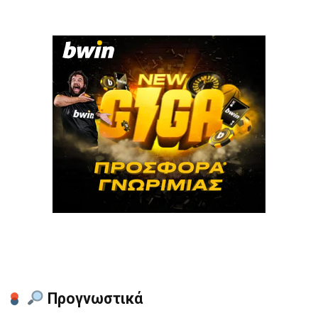
Προγνωστικά