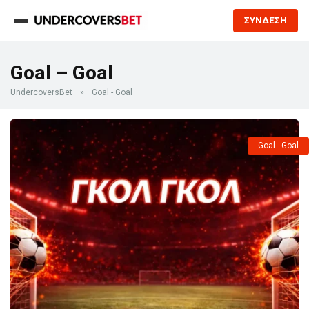
ΣΥΝΔΕΣΗ
Goal – Goal
UndercoversBet
»
Goal - Goal
Goal - Goal