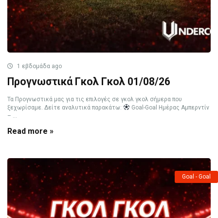
1 εβδομάδα ago
Προγνωστικά Γκολ Γκολ 01/08/26
Τα Προγνωστικά μας για τις επιλογές σε γκολ γκολ σήμερα που
ξεχωρίσαμε. Δείτε αναλυτικά παρακάτω:
Goal-Goal Ημέρας Αμπερντίν
– ...
Read more »
Goal - Goal