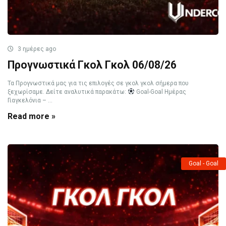
3 ημέρες ago
Προγνωστικά Γκολ Γκολ 06/08/26
Τα Προγνωστικά μας για τις επιλογές σε γκολ γκολ σήμερα που
ξεχωρίσαμε. Δείτε αναλυτικά παρακάτω:
Goal-Goal Ημέρας
Γιαγκελόνια – ...
Read more »
Goal - Goal