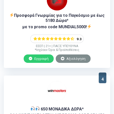
Προσφορά Γνωριμίας για το Παγκόσμιο με έως
5180 Δώρα*
με το promo code MUNDIAL5000!
9.3
ΕΕΕΠ | 21+ | ΠΑΙΞΕ ΥΠΕΥΘΥΝΑ
*Ισχύουν Όροι & Προϋποθέσεις
Εγγραφή
Αξιολόγηση
4
650 ΜΟΝΑΔΙΚΑ ΔΩΡΑ*