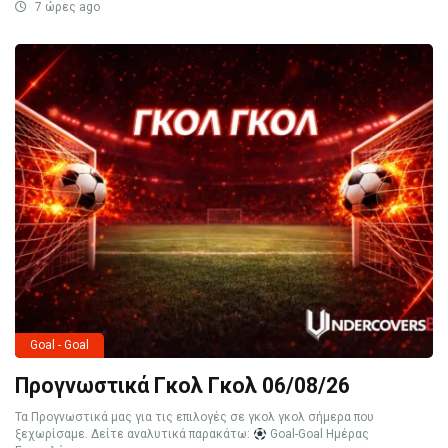
7 ώρες ago
Goal - Goal
Προγνωστικά Γκολ Γκολ 06/08/26
Τα Προγνωστικά μας για τις επιλογές σε γκολ γκολ σήμερα που
ξεχωρίσαμε. Δείτε αναλυτικά παρακάτω:
Goal-Goal Ημέρας