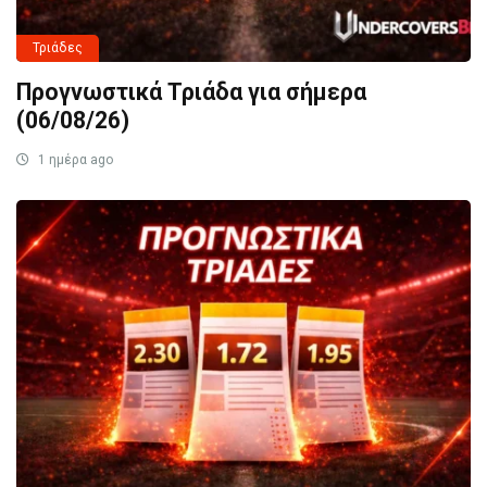
Τριάδες
Προγνωστικά Τριάδα για σήμερα
(06/08/26)
1 ημέρα ago