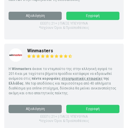
Αξιολόγηση
Εγγραφή
ΕΕΕΠ | 21+ | ΠΑΙΞΕ ΥΠΕΥΘΥΝΑ
*Ισχύουν Όροι & Προϋποθέσεις
Winmasters
Η
Winmasters
έκανε το ντεμπούτο της στην ελληνική αγορά το
2014 και με ταχύτατα βήματα προόδου κατάφερε να εδραιωθεί
ανάμεσα στις
πέντε κορυφαίες
στοιχηματικές εταιρείες
της
Ελλάδας.
Με top αποδόσεις και περισσότερα από 40 αθλήματα
διαθέσιμα για online στοίχημα, δύσκολα θα μείνει ανικανοποίητος
ακόμη και ο πιο απαιτητικός παίκτης.
Αξιολόγηση
Εγγραφή
ΕΕΕΠ | 21+ | ΠΑΙΞΕ ΥΠΕΥΘΥΝΑ
*Ισχύουν Όροι & Προϋποθέσεις