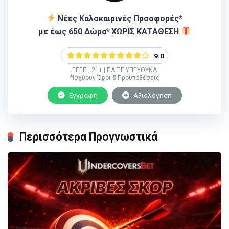
Νέες Καλοκαιρινές Προσφορές*
με έως 650 Δώρα*
ΧΩΡΙΣ ΚΑΤΑΘΕΣΗ
9.0
ΕΕΕΠ | 21+ | ΠΑΙΞΕ ΥΠΕΥΘΥΝΑ
*Ισχύουν Όροι & Προϋποθέσεις
Εγγραφή
Αξιολόγηση
Περισσότερα Προγνωστικά