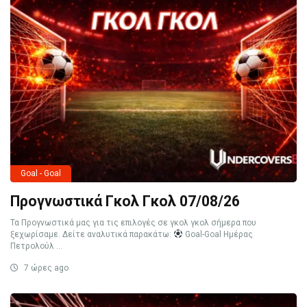
Goal - Goal
Προγνωστικά Γκολ Γκολ 07/08/26
Τα Προγνωστικά μας για τις επιλογές σε γκολ γκολ σήμερα που
ξεχωρίσαμε. Δείτε αναλυτικά παρακάτω:
Goal-Goal Ημέρας
Πετρολούλ ...
7 ώρες ago