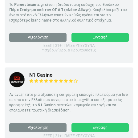
Το
Pamestoixima.gr
είναι η διαδικτυακή εκδοχή του θρυλικού
Πάμε Στοίχημα από τον ΟΠΑΠ (πλέον Allwyn).
Κουβαλάει μαζί του
ένα πιστό κοινό Ελλήνων παικτών καθώς πρόκειται για το
ισχυρότερο brand name στο ελληνικό αθλητικό στοίχημα.
Αξιολόγηση
Εγγραφή
ΕΕΕΠ | 21+ | ΠΑΙΞΕ ΥΠΕΥΘΥΝΑ
*Ισχύουν Όροι & Προϋποθέσεις
N1 Casino
Αν αναζητάτε μία αξιόπιστη και γεμάτη επιλογές πλατφόρμα για live
casino στην Ελλάδα με συναρπαστικά παιχνίδια και εξαιρετικές
προσφορές*, το
N1 Casino
αποτελεί κορυφαία επιλογή και να
απολαύσετε ποιοτική διασκέδαση!
Αξιολόγηση
Εγγραφή
ΕΕΕΠ | 21+ | ΠΑΙΞΕ ΥΠΕΥΘΥΝΑ