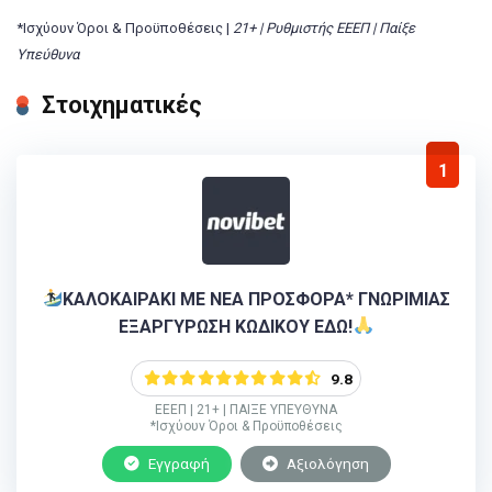
*Ισχύουν Όροι & Προϋποθέσεις |
21+ | Ρυθμιστής ΕΕΕΠ | Παίξε
Υπεύθυνα
Στοιχηματικές
1
ΚΑΛΟΚΑΙΡΑΚΙ ΜΕ ΝΕΑ ΠΡΟΣΦΟΡΑ* ΓΝΩΡΙΜΙΑΣ
ΕΞΑΡΓΥΡΩΣΗ ΚΩΔΙΚΟΥ ΕΔΩ!
9.8
ΕΕΕΠ | 21+ | ΠΑΙΞΕ ΥΠΕΥΘΥΝΑ
*Ισχύουν Όροι & Προϋποθέσεις
Εγγραφή
Αξιολόγηση