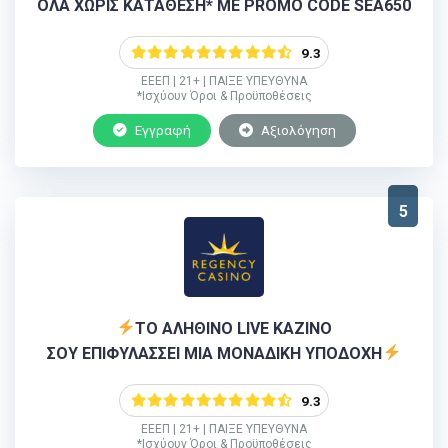
ΟΛΑ ΧΩΡΙΣ ΚΑΤΑΘΕΣΗ* ΜΕ PROMO CODE SEA650
9.3
ΕΕΕΠ | 21+ | ΠΑΙΞΕ ΥΠΕΥΘΥΝΑ
*Ισχύουν Όροι & Προϋποθέσεις
Εγγραφή
Αξιολόγηση
5
ΤΟ ΑΛΗΘΙΝΟ LIVE ΚΑΖΙΝΟ
ΣΟΥ ΕΠΙΦΥΛΑΣΣΕΙ ΜΙΑ ΜΟΝΑΔΙΚΗ ΥΠΟΔΟΧΗ
9.3
ΕΕΕΠ | 21+ | ΠΑΙΞΕ ΥΠΕΥΘΥΝΑ
*Ισχύουν Όροι & Προϋποθέσεις