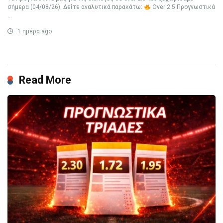
σήμερα (04/08/26). Δείτε αναλυτικά παρακάτω:
Over 2.5 Προγνωστικά
...
1 ημέρα ago
Read More