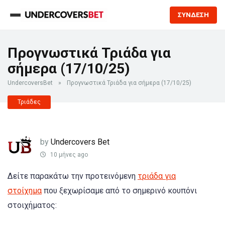
ΣΥΝΔΕΣΗ
Προγνωστικά Τριάδα για
σήμερα (17/10/25)
UndercoversBet
»
Προγνωστικά Τριάδα για σήμερα (17/10/25)
Τριάδες
by
Undercovers Bet
10 μήνες ago
Δείτε παρακάτω την προτεινόμενη
τριάδα για
στοίχημα
που ξεχωρίσαμε από το σημερινό κουπόνι
στοιχήματος: