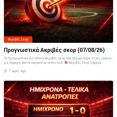
Ακριβές Σκορ
Προγνωστικά Ακριβές σκορ (07/08/26)
Τα Προγνωστικά για πιθανά Ακριβές σκορ που ξεχωρίσαμε στους αγώνες
για σήμερα. Δείτε παρακάτω αναλυτικά:
Ακριβές Σκορ Σήμερα ...
7 ώρες ago