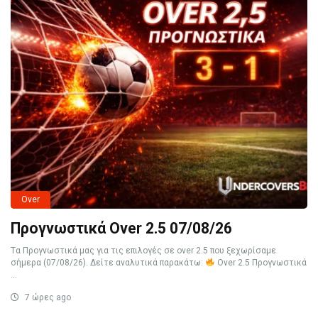
Over
Προγνωστικά Over 2.5 07/08/26
Tα Προγνωστικά μας για τις επιλογές σε over 2.5 που ξεχωρίσαμε
σήμερα (07/08/26). Δείτε αναλυτικά παρακάτω:
Over 2.5 Προγνωστικά
...
7 ώρες ago