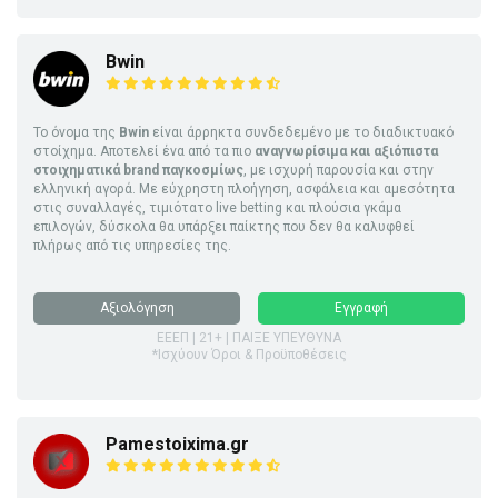
Bwin
Το όνομα της
Bwin
είναι άρρηκτα συνδεδεμένο με το διαδικτυακό
στοίχημα. Αποτελεί ένα από τα πιο
αναγνωρίσιμα και αξιόπιστα
στοιχηματικά brand παγκοσμίως
, με ισχυρή παρουσία και στην
ελληνική αγορά. Με εύχρηστη πλοήγηση, ασφάλεια και αμεσότητα
στις συναλλαγές, τιμιότατο live betting και πλούσια γκάμα
επιλογών, δύσκολα θα υπάρξει παίκτης που δεν θα καλυφθεί
πλήρως από τις υπηρεσίες της.
Αξιολόγηση
Εγγραφή
ΕΕΕΠ | 21+ | ΠΑΙΞΕ ΥΠΕΥΘΥΝΑ
*Ισχύουν Όροι & Προϋποθέσεις
Pamestoixima.gr