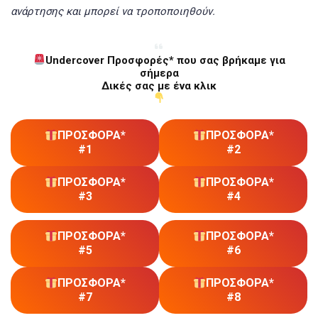
ανάρτησης και μπορεί να τροποποιηθούν.
Undercover Προσφορές* που σας βρήκαμε για
σήμερα
Δικές σας με ένα κλικ
ΠΡΟΣΦΟΡΑ*
ΠΡΟΣΦΟΡΑ*
#1
#2
ΠΡΟΣΦΟΡΑ*
ΠΡΟΣΦΟΡΑ*
#3
#4
ΠΡΟΣΦΟΡΑ*
ΠΡΟΣΦΟΡΑ*
#5
#6
ΠΡΟΣΦΟΡΑ*
ΠΡΟΣΦΟΡΑ*
#7
#8