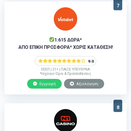
7
1.615 ΔΩΡΑ*
ΑΠΟ ΕΠΙΚΗ ΠΡΟΣΦΟΡΑ* ΧΩΡΙΣ ΚΑΤΑΘΕΣΗ!
9.0
ΕΕΕΠ | 21+ | ΠΑΙΞΕ ΥΠΕΥΘΥΝΑ
*Ισχύουν Όροι & Προϋποθέσεις
Εγγραφή
Αξιολόγηση
8