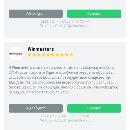
Αξιολόγηση
Εγγραφή
ΕΕΕΠ | 21+ | ΠΑΙΞΕ ΥΠΕΥΘΥΝΑ
*Ισχύουν Όροι & Προϋποθέσεις
Winmasters
Η
Winmasters
έκανε το ντεμπούτο της στην ελληνική αγορά το
2014 και με ταχύτατα βήματα προόδου κατάφερε να εδραιωθεί
ανάμεσα στις
πέντε κορυφαίες
στοιχηματικές εταιρείες
της
Ελλάδας.
Με top αποδόσεις και περισσότερα από 40 αθλήματα
διαθέσιμα για online στοίχημα, δύσκολα θα μείνει ανικανοποίητος
ακόμη και ο πιο απαιτητικός παίκτης.
Αξιολόγηση
Εγγραφή
ΕΕΕΠ | 21+ | ΠΑΙΞΕ ΥΠΕΥΘΥΝΑ
*Ισχύουν Όροι & Προϋποθέσεις