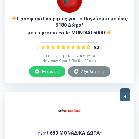
Προσφορά Γνωριμίας για το Παγκόσμιο με έως
5180 Δώρα*
με το promo code MUNDIAL5000!
9.3
ΕΕΕΠ | 21+ | ΠΑΙΞΕ ΥΠΕΥΘΥΝΑ
*Ισχύουν Όροι & Προϋποθέσεις
Εγγραφή
Αξιολόγηση
4
650 ΜΟΝΑΔΙΚΑ ΔΩΡΑ*