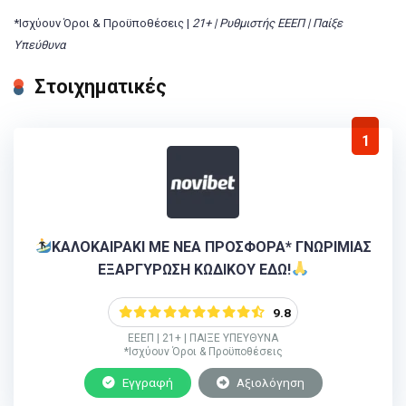
*Ισχύουν Όροι & Προϋποθέσεις |
21+ | Ρυθμιστής ΕΕΕΠ | Παίξε
Υπεύθυνα
Στοιχηματικές
1
ΚΑΛΟΚΑΙΡΑΚΙ ΜΕ ΝΕΑ ΠΡΟΣΦΟΡΑ* ΓΝΩΡΙΜΙΑΣ
ΕΞΑΡΓΥΡΩΣΗ ΚΩΔΙΚΟΥ ΕΔΩ!
9.8
ΕΕΕΠ | 21+ | ΠΑΙΞΕ ΥΠΕΥΘΥΝΑ
*Ισχύουν Όροι & Προϋποθέσεις
Εγγραφή
Αξιολόγηση