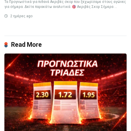
Τα Προγνωστικά για πιθανά Ακριβές σκορ που ξεχωρίσαμε στους αγώνες
για σήμερα. Δείτε παρακάτω αναλυτικά:
Ακριβές Σκορ Σήμερα ...
2 ημέρες ago
Read More