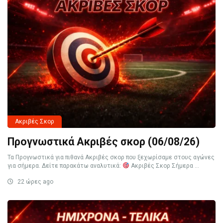
Ακριβές Σκορ
Προγνωστικά Ακριβές σκορ (06/08/26)
Τα Προγνωστικά για πιθανά Ακριβές σκορ που ξεχωρίσαμε στους αγώνες
για σήμερα. Δείτε παρακάτω αναλυτικά:
Ακριβές Σκορ Σήμερα ...
22 ώρες ago