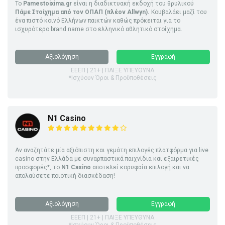
Το
Pamestoixima.gr
είναι η διαδικτυακή εκδοχή του θρυλικού
Πάμε Στοίχημα από τον ΟΠΑΠ (πλέον Allwyn).
Κουβαλάει μαζί του
ένα πιστό κοινό Ελλήνων παικτών καθώς πρόκειται για το
ισχυρότερο brand name στο ελληνικό αθλητικό στοίχημα.
Αξιολόγηση
Εγγραφή
ΕΕΕΠ | 21+ | ΠΑΙΞΕ ΥΠΕΥΘΥΝΑ
*Ισχύουν Όροι & Προϋποθέσεις
N1 Casino
Αν αναζητάτε μία αξιόπιστη και γεμάτη επιλογές πλατφόρμα για live
casino στην Ελλάδα με συναρπαστικά παιχνίδια και εξαιρετικές
προσφορές*, το
N1 Casino
αποτελεί κορυφαία επιλογή και να
απολαύσετε ποιοτική διασκέδαση!
Αξιολόγηση
Εγγραφή
ΕΕΕΠ | 21+ | ΠΑΙΞΕ ΥΠΕΥΘΥΝΑ
*Ισχύουν Όροι & Προϋποθέσεις