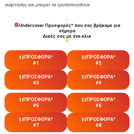
ανάρτησης και μπορεί να τροποποιηθούν.
Undercover Προσφορές* που σας βρήκαμε για
σήμερα
Δικές σας με ένα κλικ
ΠΡΟΣΦΟΡΑ*
ΠΡΟΣΦΟΡΑ*
#1
#2
ΠΡΟΣΦΟΡΑ*
ΠΡΟΣΦΟΡΑ*
#3
#4
ΠΡΟΣΦΟΡΑ*
ΠΡΟΣΦΟΡΑ*
#5
#6
ΠΡΟΣΦΟΡΑ*
ΠΡΟΣΦΟΡΑ*
#7
#8