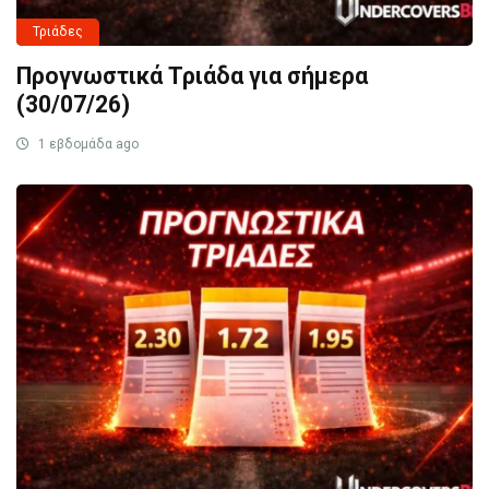
Τριάδες
Προγνωστικά Τριάδα για σήμερα
(30/07/26)
1 εβδομάδα ago