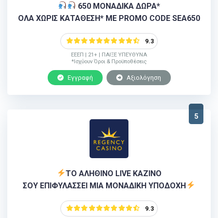
650 ΜΟΝΑΔΙΚΑ ΔΩΡΑ*
ΟΛΑ ΧΩΡΙΣ ΚΑΤΑΘΕΣΗ* ΜΕ PROMO CODE SEA650
9.3
ΕΕΕΠ | 21+ | ΠΑΙΞΕ ΥΠΕΥΘΥΝΑ
*Ισχύουν Όροι & Προϋποθέσεις
Εγγραφή
Αξιολόγηση
5
ΤΟ ΑΛΗΘΙΝΟ LIVE ΚΑΖΙΝΟ
ΣΟΥ ΕΠΙΦΥΛΑΣΣΕΙ ΜΙΑ ΜΟΝΑΔΙΚΗ ΥΠΟΔΟΧΗ
9.3