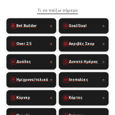
Τι να παίξω σήμερα
Bet Builder
Goal/Goal
→
→
Over 2.5
Ακριβές Σκορ
→
→
Δυάδες
Δυνατό Ημέρας
→
→
Ημίχρονα/τελικά
Ισοπαλίες
→
→
Κόρνερ
Κάρτες
→
→