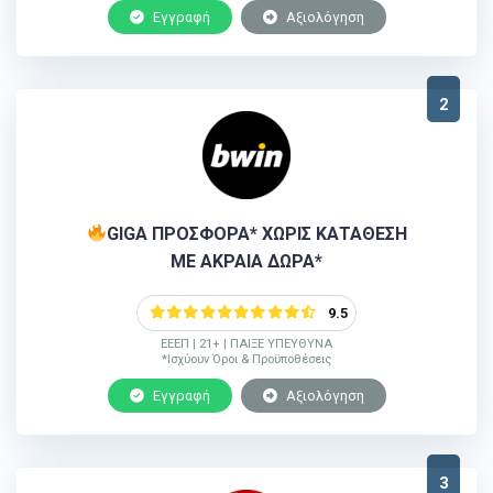
Εγγραφή
Αξιολόγηση
2
GIGA ΠΡΟΣΦΟΡΑ* ΧΩΡΙΣ ΚΑΤΑΘΕΣΗ
ΜΕ ΑΚΡΑΙΑ ΔΩΡΑ*
9.5
ΕΕΕΠ | 21+ | ΠΑΙΞΕ ΥΠΕΥΘΥΝΑ
*Ισχύουν Όροι & Προϋποθέσεις
Εγγραφή
Αξιολόγηση
3