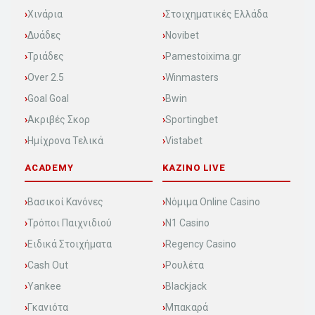
Χινάρια
Στοιχηματικές Ελλάδα
Δυάδες
Novibet
Τριάδες
Pamestoixima.gr
Over 2.5
Winmasters
Goal Goal
Bwin
Ακριβές Σκορ
Sportingbet
Ημίχρονα Τελικά
Vistabet
ACADEMY
KAZINO LIVE
Βασικοί Κανόνες
Νόμιμα Online Casino
Τρόποι Παιχνιδιού
N1 Casino
Ειδικά Στοιχήματα
Regency Casino
Cash Out
Ρουλέτα
Yankee
Blackjack
Γκανιότα
Μπακαρά