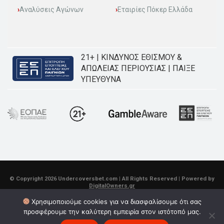
Αναλύσεις Αγώνων
Εταιρίες Πόκερ Ελλάδα
21+ | ΚΙΝΔΥΝΟΣ ΕΘΙΣΜΟΥ &
ΑΠΩΛΕΙΑΣ ΠΕΡΙΟΥΣΙΑΣ | ΠΑΙΞΕ
ΥΠΕΥΘΥΝΑ
© Copyright 2026 Undercoversbet.com | All Rights Reserved | Powered by
DigitalOwners.gr
Χρησιμοποιούμε cookies για να διασφαλίσουμε ότι σας
Επικοινωνία
Ποιοι Είμαστε
Υπεύθυνο Παιχνίδι
προσφέρουμε την καλύτερη εμπειρία στον ιστότοπό μας.
Πολιτική Απορήτου
Όροι Χρήσης