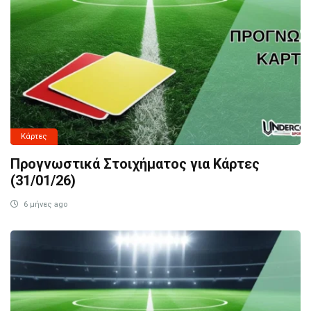
Κάρτες
Προγνωστικά Στοιχήματος για Κάρτες
(31/01/26)
6 μήνες ago