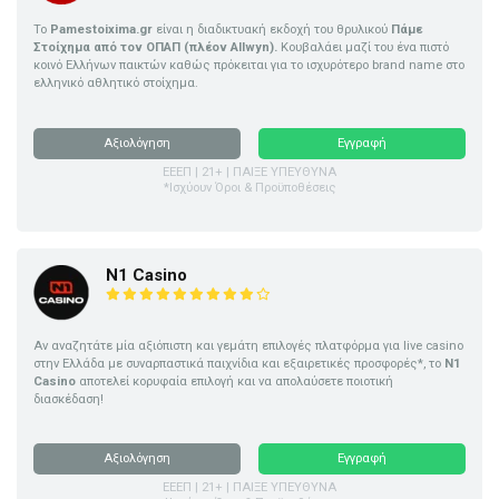
Το
Pamestoixima.gr
είναι η διαδικτυακή εκδοχή του θρυλικού
Πάμε
Στοίχημα από τον ΟΠΑΠ (πλέον Allwyn).
Κουβαλάει μαζί του ένα πιστό
κοινό Ελλήνων παικτών καθώς πρόκειται για το ισχυρότερο brand name στο
ελληνικό αθλητικό στοίχημα.
Αξιολόγηση
Εγγραφή
ΕΕΕΠ | 21+ | ΠΑΙΞΕ ΥΠΕΥΘΥΝΑ
*Ισχύουν Όροι & Προϋποθέσεις
N1 Casino
Αν αναζητάτε μία αξιόπιστη και γεμάτη επιλογές πλατφόρμα για live casino
στην Ελλάδα με συναρπαστικά παιχνίδια και εξαιρετικές προσφορές*, το
N1
Casino
αποτελεί κορυφαία επιλογή και να απολαύσετε ποιοτική
διασκέδαση!
Αξιολόγηση
Εγγραφή
ΕΕΕΠ | 21+ | ΠΑΙΞΕ ΥΠΕΥΘΥΝΑ