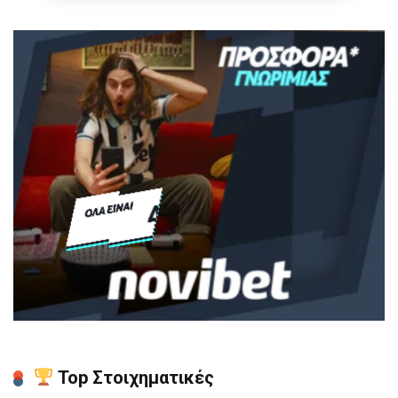
Top Στοιχηματικές