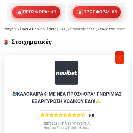
ΠΡΟΣΦΟΡΑ* #2
*Ισχύουν Όροι & Προϋποθέσεις |
21+ | Ρυθμιστής ΕΕΕΠ | Παίξε Υπεύθυνα
Στοιχηματικές
1
ΚΑΛΟΚΑΙΡΑΚΙ ΜΕ ΝΕΑ ΠΡΟΣΦΟΡΑ* ΓΝΩΡΙΜΙΑΣ
ΕΞΑΡΓΥΡΩΣΗ ΚΩΔΙΚΟΥ ΕΔΩ!
9.8
ΕΕΕΠ | 21+ | ΠΑΙΞΕ ΥΠΕΥΘΥΝΑ
*Ισχύουν Όροι & Προϋποθέσεις