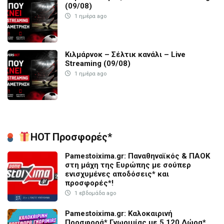
(09/08)
1 ημέρα ago
Κιλμάρνοκ – Σέλτικ κανάλι – Live
Streaming (09/08)
1 ημέρα ago
HOT Προσφορές*
Pamestoixima.gr: Παναθηναϊκός & ΠΑΟΚ
στη μάχη της Ευρώπης με σούπερ
ενισχυμένες αποδόσεις* και
προσφορές*!
1 εβδομάδα ago
Pamestoixima.gr: Καλοκαιρινή
Προσφορά* Γνωριμίας με 5.120 Δώρα*