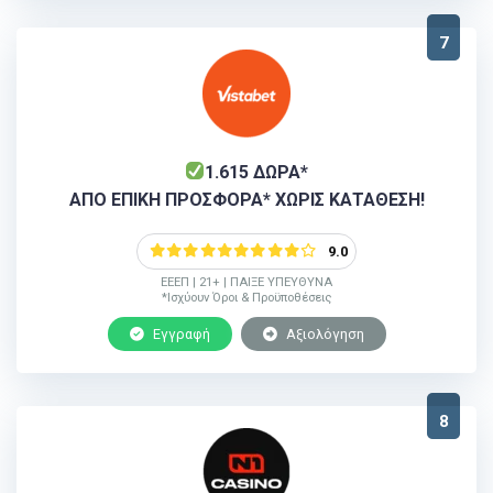
7
1.615 ΔΩΡΑ*
ΑΠΟ ΕΠΙΚΗ ΠΡΟΣΦΟΡΑ* ΧΩΡΙΣ ΚΑΤΑΘΕΣΗ!
9.0
ΕΕΕΠ | 21+ | ΠΑΙΞΕ ΥΠΕΥΘΥΝΑ
*Ισχύουν Όροι & Προϋποθέσεις
Εγγραφή
Αξιολόγηση
8