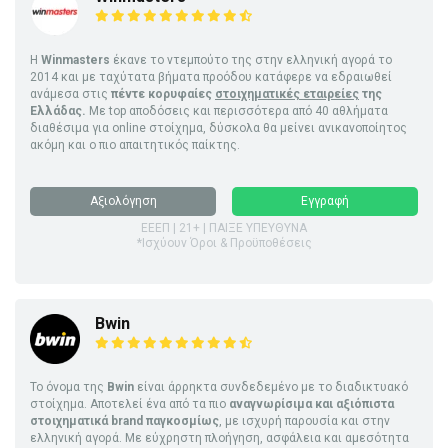
Η
Winmasters
έκανε το ντεμπούτο της στην ελληνική αγορά το
2014 και με ταχύτατα βήματα προόδου κατάφερε να εδραιωθεί
ανάμεσα στις
πέντε κορυφαίες
στοιχηματικές εταιρείες
της
Ελλάδας.
Με top αποδόσεις και περισσότερα από 40 αθλήματα
διαθέσιμα για online στοίχημα, δύσκολα θα μείνει ανικανοποίητος
ακόμη και ο πιο απαιτητικός παίκτης.
Αξιολόγηση
Εγγραφή
ΕΕΕΠ | 21+ | ΠΑΙΞΕ ΥΠΕΥΘΥΝΑ
*Ισχύουν Όροι & Προϋποθέσεις
Bwin
Το όνομα της
Bwin
είναι άρρηκτα συνδεδεμένο με το διαδικτυακό
στοίχημα. Αποτελεί ένα από τα πιο
αναγνωρίσιμα και αξιόπιστα
στοιχηματικά brand παγκοσμίως
, με ισχυρή παρουσία και στην
ελληνική αγορά. Με εύχρηστη πλοήγηση, ασφάλεια και αμεσότητα