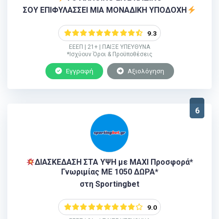
ΣΟΥ ΕΠΙΦΥΛΑΣΣΕΙ ΜΙΑ ΜΟΝΑΔΙΚΗ ΥΠΟΔΟΧΗ
9.3
ΕΕΕΠ | 21+ | ΠΑΙΞΕ ΥΠΕΥΘΥΝΑ
*Ισχύουν Όροι & Προϋποθέσεις
Εγγραφή
Αξιολόγηση
6
ΔΙΑΣΚΕΔΑΣΗ ΣΤΑ ΥΨΗ με ΜΑΧΙ Προσφορά*
Γνωριμίας ΜΕ 1050 ΔΩΡΑ*
στη Sportingbet
9.0