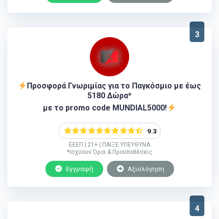
3
Προσφορά Γνωριμίας για το Παγκόσμιο με έως
5180 Δώρα*
με το promo code MUNDIAL5000!
9.3
ΕΕΕΠ | 21+ | ΠΑΙΞΕ ΥΠΕΥΘΥΝΑ
*Ισχύουν Όροι & Προϋποθέσεις
Εγγραφή
Αξιολόγηση
4