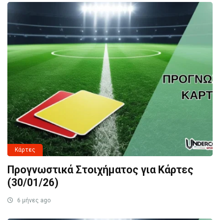
Κάρτες
Προγνωστικά Στοιχήματος για Κάρτες
(30/01/26)
6 μήνες ago