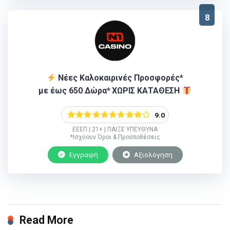
8
Νέες Καλοκαιρινές Προσφορές*
με έως 650 Δώρα*
ΧΩΡΙΣ ΚΑΤΑΘΕΣΗ
9.0
ΕΕΕΠ | 21+ | ΠΑΙΞΕ ΥΠΕΥΘΥΝΑ
*Ισχύουν Όροι & Προϋποθέσεις
Εγγραφή
Αξιολόγηση
Read More