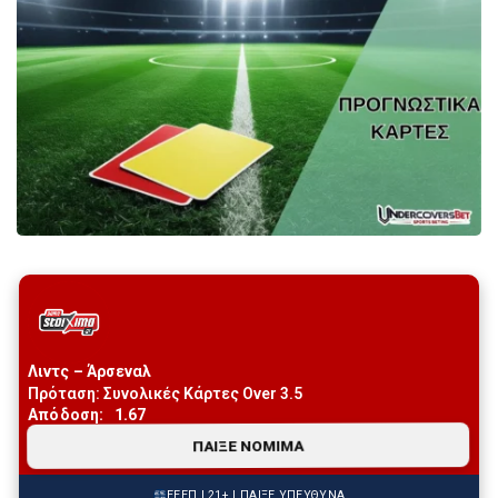
Λιντς – Άρσεναλ
Πρόταση: Συνολικές Κάρτες Over 3.5
Απόδοση:
1.67
ΠΑΙΞΕ ΝΟΜΙΜΑ
ΕΕΕΠ | 21+ | ΠΑΙΞΕ ΥΠΕΥΘΥΝΑ