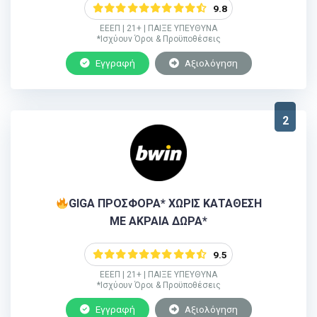
9.8
ΕΕΕΠ | 21+ | ΠΑΙΞΕ ΥΠΕΥΘΥΝΑ
*Ισχύουν Όροι & Προϋποθέσεις
Εγγραφή
Αξιολόγηση
2
GIGA ΠΡΟΣΦΟΡΑ* ΧΩΡΙΣ ΚΑΤΑΘΕΣΗ
ΜΕ ΑΚΡΑΙΑ ΔΩΡΑ*
9.5
ΕΕΕΠ | 21+ | ΠΑΙΞΕ ΥΠΕΥΘΥΝΑ
*Ισχύουν Όροι & Προϋποθέσεις
Εγγραφή
Αξιολόγηση