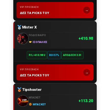
VIP ΠΡΌΣΒΑΣΗ
→
ΔΕΣ ΤΑ PICKS ΤΟΥ
Mister X
ΠΟΔΌΣΦΑΙΡΟ
410.98
ΙΣΟΠΑΛΊΕΣ
P/L +410.98 U
ROI 57%
ΑΠΌΔΟΣΗ 3.01
VIP ΠΡΌΣΒΑΣΗ
→
ΔΕΣ ΤΑ PICKS ΤΟΥ
Tipshooter
ΜΠΆΣΚΕΤ
113.20
ΜΠΆΣΚΕΤ