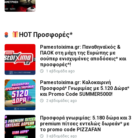
HOT Προσφορές*
Pamestoixima.gr: Παναθηναϊκός &
ΠΑΟΚ στη μάχη της Ευρώπης με
σούπερ ενισχυμένες αποδόσεις* και
προσφορές*!
1 εβδομάδα ago
Pamestoixima.gr: Καλοκαιρινή
Προσφορά* Γνωριμίας με 5.120 Δώρα*
και Promo Code SUMMER5000!
2 εβδομάδες ago
Προσφορά γνωριμίας: 5.180 δώρα και 3
premium πίτσες εντελώς δωρεάν* με
το promo code PIZZAFAN
3 εβδομάδες ago