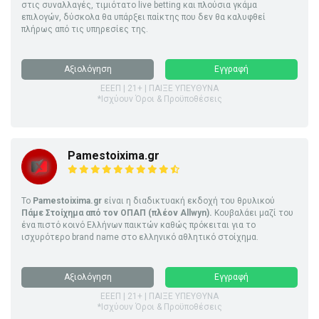
στις συναλλαγές, τιμιότατο live betting και πλούσια γκάμα
επιλογών, δύσκολα θα υπάρξει παίκτης που δεν θα καλυφθεί
πλήρως από τις υπηρεσίες της.
Αξιολόγηση
Εγγραφή
ΕΕΕΠ | 21+ | ΠΑΙΞΕ ΥΠΕΥΘΥΝΑ
*Ισχύουν Όροι & Προϋποθέσεις
Pamestoixima.gr
Το
Pamestoixima.gr
είναι η διαδικτυακή εκδοχή του θρυλικού
Πάμε Στοίχημα από τον ΟΠΑΠ (πλέον Allwyn).
Κουβαλάει μαζί του
ένα πιστό κοινό Ελλήνων παικτών καθώς πρόκειται για το
ισχυρότερο brand name στο ελληνικό αθλητικό στοίχημα.
Αξιολόγηση
Εγγραφή
ΕΕΕΠ | 21+ | ΠΑΙΞΕ ΥΠΕΥΘΥΝΑ
*Ισχύουν Όροι & Προϋποθέσεις