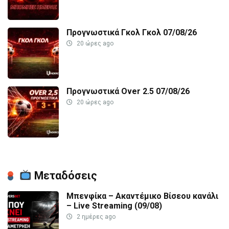
Προγνωστικά Γκολ Γκολ 07/08/26
20 ώρες ago
Προγνωστικά Over 2.5 07/08/26
20 ώρες ago
Μεταδόσεις
Μπενφίκα – Ακαντέμικο Βίσεου κανάλι
– Live Streaming (09/08)
2 ημέρες ago