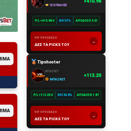
410.98
ΙΣΟΠΑΛΊΕΣ
P/L +410.98 U
ROI 57%
ΑΠΌΔΟΣΗ 3.01
VIP ΠΡΌΣΒΑΣΗ
→
ΔΕΣ ΤΑ PICKS ΤΟΥ
ΜΙΜΑ
Tipshooter
ΜΠΆΣΚΕΤ
113.20
ΜΠΆΣΚΕΤ
P/L +113.20 U
ROI 34.8%
ΑΠΌΔΟΣΗ 1.87
ΜΙΜΑ
VIP ΠΡΌΣΒΑΣΗ
→
ΔΕΣ ΤΑ PICKS ΤΟΥ