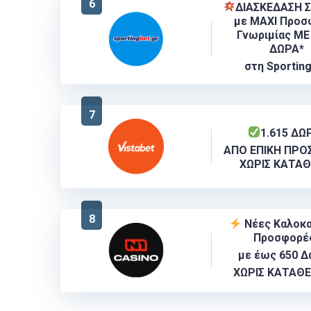
6
ΔΙΑΣΚΕΔΑΣΗ 
με ΜΑΧΙ Προσ
Γνωριμίας ΜΕ
ΔΩΡΑ*
στη Sportin
7
1.615 ΔΩ
ΑΠΟ ΕΠΙΚΗ ΠΡΟ
ΧΩΡΙΣ ΚΑΤΑΘ
8
Νέες Καλοκα
Προσφορέ
με έως 650 
ΧΩΡΙΣ ΚΑΤΑΘ