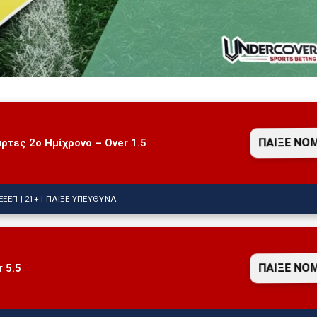
ΠΑΙΞΕ ΝΟ
ρτες 2ο Ημίχρονο – Over 1.5
ΕΕΕΠ | 21+ | ΠΑΙΞΕ ΥΠΕΥΘΥΝΑ
ΠΑΙΞΕ ΝΟ
 5.5