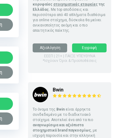
κορυφαίες
στοιχηματικές εταιρείες
της
Ελλάδας.
Με top αποδόσεις και
περισσότερα από 40 αθλήματα διαθέσιμα
για online στοίχημα, δύσκολα θα μείνει
η
ανικανοποίητος ακόμη και ο πιο
απαιτητικός παίκτης.
Αξιολόγηση
Εγγραφή
ΕΕΕΠ | 21+ | ΠΑΙΞΕ ΥΠΕΥΘΥΝΑ
*Ισχύουν Όροι & Προϋποθέσεις
η
Bwin
Το όνομα της
Bwin
είναι άρρηκτα
συνδεδεμένο με το διαδικτυακό
η
στοίχημα. Αποτελεί ένα από τα πιο
αναγνωρίσιμα και αξιόπιστα
στοιχηματικά brand παγκοσμίως
, με
ισχυρή παρουσία και στην ελληνική