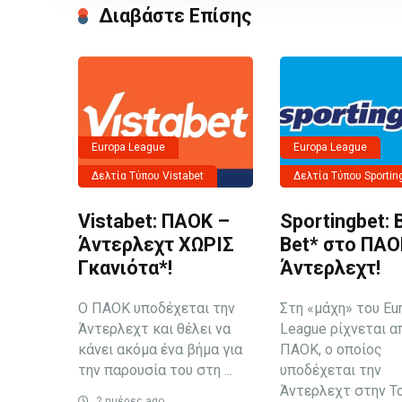
Διαβάστε Επίσης
Europa League
Europa League
Δελτία Τύπου Vistabet
Δελτία Τύπου Sportin
Vistabet: ΠΑΟΚ –
Sportingbet: B
Άντερλεχτ ΧΩΡΙΣ
Bet* στο ΠΑΟ
Γκανιότα*!
Άντερλεχτ!
Ο ΠΑΟΚ υποδέχεται την
Στη «μάχη» του Eu
Άντερλεχτ και θέλει να
League ρίχνεται α
κάνει ακόμα ένα βήμα για
ΠΑΟΚ, ο οποίος
την παρουσία του στη ...
υποδέχεται την
Άντερλεχτ στην Τ
2 ημέρες ago