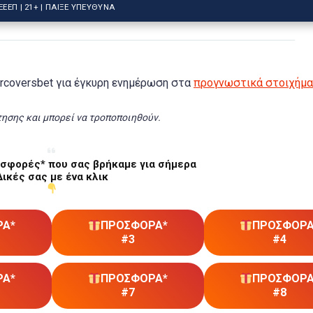
ΕΕΕΠ | 21+ | ΠΑΙΞΕ ΥΠΕΥΘΥΝΑ
rcoversbet για έγκυρη ενημέρωση στα
προγνωστικά στοιχήμ
τησης και μπορεί να τροποποιηθούν.
σφορές* που σας βρήκαμε για σήμερα
Δικές σας με ένα κλικ
ΡΑ*
ΠΡΟΣΦΟΡΑ*
ΠΡΟΣΦΟΡΑ
#3
#4
ΡΑ*
ΠΡΟΣΦΟΡΑ*
ΠΡΟΣΦΟΡΑ
#7
#8