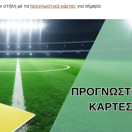
ν στήλη με τα
προγνωστικά κάρτες
για σήμερα: