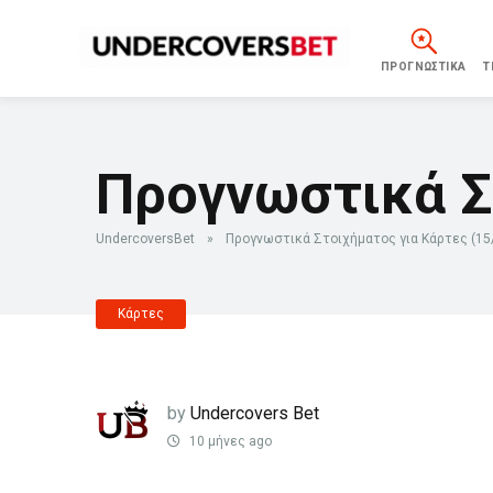
ΠΡΟΓΝΩΣΤΙΚΑ
Τ
Προγνωστικά Στ
UndercoversBet
»
Προγνωστικά Στοιχήματος για Κάρτες (15
Κάρτες
by
Undercovers Bet
10 μήνες ago