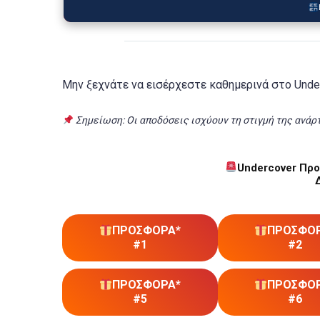
Μην ξεχνάτε να εισέρχεστε καθημερινά στο Unde
Σημείωση: Οι αποδόσεις ισχύουν τη στιγμή της ανάρ
Undercover Προ
ΠΡΟΣΦΟΡΑ*
ΠΡΟΣΦΟ
#1
#2
ΠΡΟΣΦΟΡΑ*
ΠΡΟΣΦΟ
#5
#6