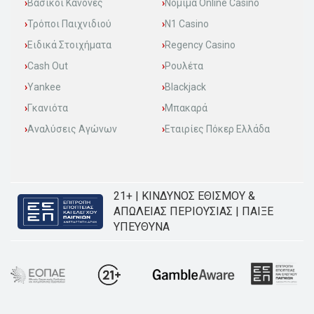
Βασικοί Κανόνες
Νόμιμα Online Casino
Τρόποι Παιχνιδιού
N1 Casino
Ειδικά Στοιχήματα
Regency Casino
Cash Out
Ρουλέτα
Yankee
Blackjack
Γκανιότα
Μπακαρά
Αναλύσεις Αγώνων
Εταιρίες Πόκερ Ελλάδα
21+ | ΚΙΝΔΥΝΟΣ ΕΘΙΣΜΟΥ &
ΑΠΩΛΕΙΑΣ ΠΕΡΙΟΥΣΙΑΣ | ΠΑΙΞΕ
ΥΠΕΥΘΥΝΑ