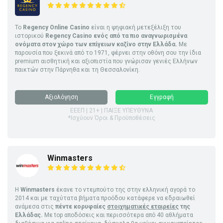
Το
Regency Online Casino
είναι η ψηφιακή μετεξέλιξη του
ιστορικού
Regency Casino ενός από τα πιο αναγνωρισμένα
ονόματα στον χώρο των επίγειων καζίνο στην Ελλάδα.
Με
παρουσία που ξεκινά από το 1971, φέρνει στην οθόνη σου την ίδια
premium αισθητική και αξιοπιστία που γνώρισαν γενιές Ελλήνων
παικτών στην Πάρνηθα και τη Θεσσαλονίκη.
Αξιολόγηση
Εγγραφή
ΕΕΕΠ | 21+ | ΠΑΙΞΕ ΥΠΕΥΘΥΝΑ
*Ισχύουν Όροι & Προϋποθέσεις
Winmasters
Η
Winmasters
έκανε το ντεμπούτο της στην ελληνική αγορά το
2014 και με ταχύτατα βήματα προόδου κατάφερε να εδραιωθεί
ανάμεσα στις
πέντε κορυφαίες
στοιχηματικές εταιρείες
της
Ελλάδας.
Με top αποδόσεις και περισσότερα από 40 αθλήματα