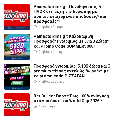
Pamestoixima.gr: Παναθηναϊκός &
ΠΑΟΚ στη μάχη της Ευρώπης με
σούπερ ενισχυμένες αποδόσεις* και
προσφορές*!
1 εβδομάδα ago
Pamestoixima.gr: Καλοκαιρινή
Προσφορά* Γνωριμίας με 5.120 Δώρα*
και Promo Code SUMMER5000!
3 εβδομάδες ago
Προσφορά γνωριμίας: 5.180 δώρα και 3
premium πίτσες εντελώς δωρεάν* με
το promo code PIZZAFAN
4 εβδομάδες ago
Bet Builder Boost: Έως 100% ενίσχυση
στα νοκ άουτ του World Cup 2026!*
1 μήνα ago