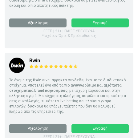
διαθέσιμα για online στοίχημα, δύσκολα θα μείνει ανικανοποίητος
ακόμη και ο πιο απαιτητικός παίκτης.
Αξιολόγηση
Εγγραφή
ΕΕΕΠ | 21+ | ΠΑΙΞΕ ΥΠΕΥΘΥΝΑ
*Ισχύουν Όροι & Προϋποθέσεις
Bwin
Το όνομα της
Bwin
είναι άρρηκτα συνδεδεμένο με το διαδικτυακό
στοίχημα. Αποτελεί ένα από τα πιο
αναγνωρίσιμα και αξιόπιστα
στοιχηματικά brand παγκοσμίως
, με ισχυρή παρουσία και στην
ελληνική αγορά. Με εύχρηστη πλοήγηση, ασφάλεια και αμεσότητα
στις συναλλαγές, τιμιότατο live betting και πλούσια γκάμα
επιλογών, δύσκολα θα υπάρξει παίκτης που δεν θα καλυφθεί
πλήρως από τις υπηρεσίες της.
Αξιολόγηση
Εγγραφή
ΕΕΕΠ | 21+ | ΠΑΙΞΕ ΥΠΕΥΘΥΝΑ