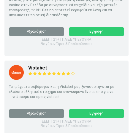
casino στην Ελλάδα με συναρπαστικά παιχνίδια και εξαιρετικές
προσφορές*, το
N1 Casino
αποτελεί κορυφαία επιλογή και να
απολαύσετε ποιοτική διασκέδαση!
Αξιολόγηση
Εγγραφή
ΕΕΕΠ | 21+ | ΠΑΙΞΕ ΥΠΕΥΘΥΝΑ
*Ισχύουν Όροι & Προϋποθέσεις
Vistabet
Τα πράγματα σοβάρεψαν και η Vistabet μας ξανασυστήνεται με
πλούσιο αθλητικό στοίχημα και ανανεωμένο live casino για να
....νιώσουμε και εμείς vistabet.
Αξιολόγηση
Εγγραφή
ΕΕΕΠ | 21+ | ΠΑΙΞΕ ΥΠΕΥΘΥΝΑ
*Ισχύουν Όροι & Προϋποθέσεις