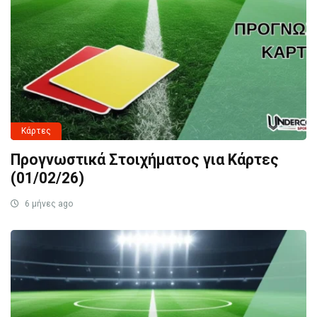
Κάρτες
Προγνωστικά Στοιχήματος για Κάρτες
(01/02/26)
6 μήνες ago