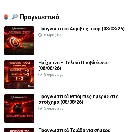
Προγνωστικά
Προγνωστικά Ακριβές σκορ (08/08/26)
5 ώρες ago
Ημίχρονα – Τελικά Προβλέψεις
(08/08/26)
5 ώρες ago
Προγνωστικά Μπόμπες ημέρας στο
στοίχημα (08/08/26)
5 ώρες ago
Προγνωστικά Τριάδα για σήμερα