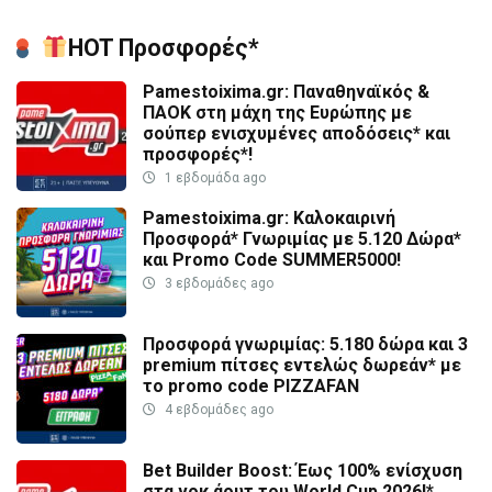
HOT Προσφορές*
Pamestoixima.gr: Παναθηναϊκός &
ΠΑΟΚ στη μάχη της Ευρώπης με
σούπερ ενισχυμένες αποδόσεις* και
προσφορές*!
1 εβδομάδα ago
Pamestoixima.gr: Καλοκαιρινή
Προσφορά* Γνωριμίας με 5.120 Δώρα*
και Promo Code SUMMER5000!
3 εβδομάδες ago
Προσφορά γνωριμίας: 5.180 δώρα και 3
premium πίτσες εντελώς δωρεάν* με
το promo code PIZZAFAN
4 εβδομάδες ago
Bet Builder Boost: Έως 100% ενίσχυση
στα νοκ άουτ του World Cup 2026!*