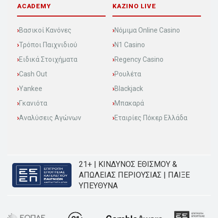
ACADEMY
KAZINO LIVE
Βασικοί Κανόνες
Νόμιμα Online Casino
Τρόποι Παιχνιδιού
N1 Casino
Ειδικά Στοιχήματα
Regency Casino
Cash Out
Ρουλέτα
Yankee
Blackjack
Γκανιότα
Μπακαρά
Αναλύσεις Αγώνων
Εταιρίες Πόκερ Ελλάδα
21+ | ΚΙΝΔΥΝΟΣ ΕΘΙΣΜΟΥ &
ΑΠΩΛΕΙΑΣ ΠΕΡΙΟΥΣΙΑΣ | ΠΑΙΞΕ
ΥΠΕΥΘΥΝΑ