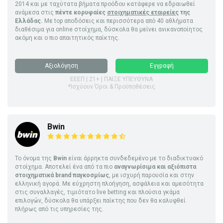
2014 και με ταχύτατα βήματα προόδου κατάφερε να εδραιωθεί
ανάμεσα στις
πέντε κορυφαίες
στοιχηματικές εταιρείες
της
Ελλάδας.
Με top αποδόσεις και περισσότερα από 40 αθλήματα
διαθέσιμα για online στοίχημα, δύσκολα θα μείνει ανικανοποίητος
ακόμη και ο πιο απαιτητικός παίκτης.
Αξιολόγηση
Εγγραφή
ΕΕΕΠ | 21+ | ΠΑΙΞΕ ΥΠΕΥΘΥΝΑ
*Ισχύουν Όροι & Προϋποθέσεις
Bwin
Το όνομα της
Bwin
είναι άρρηκτα συνδεδεμένο με το διαδικτυακό
στοίχημα. Αποτελεί ένα από τα πιο
αναγνωρίσιμα και αξιόπιστα
στοιχηματικά brand παγκοσμίως
, με ισχυρή παρουσία και στην
ελληνική αγορά. Με εύχρηστη πλοήγηση, ασφάλεια και αμεσότητα
στις συναλλαγές, τιμιότατο live betting και πλούσια γκάμα
επιλογών, δύσκολα θα υπάρξει παίκτης που δεν θα καλυφθεί
πλήρως από τις υπηρεσίες της.