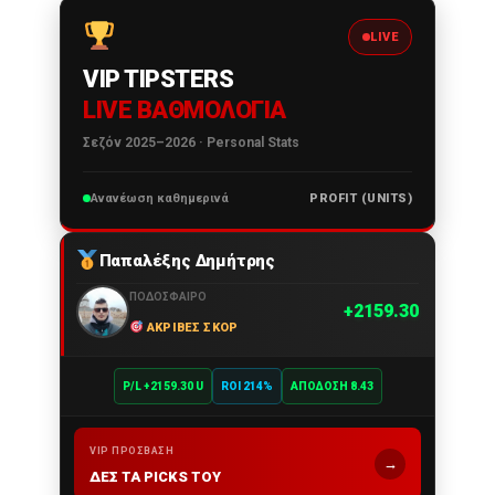
LIVE
VIP TIPSTERS
LIVE ΒΑΘΜΟΛΟΓΊΑ
Σεζόν 2025–2026 · Personal Stats
Ανανέωση καθημερινά
PROFIT (UNITS)
Παπαλέξης Δημήτρης
ΠΟΔΌΣΦΑΙΡΟ
2159.30
ΑΚΡΙΒΈΣ ΣΚΟΡ
P/L +2159.30 U
ROI 214%
ΑΠΌΔΟΣΗ 8.43
VIP ΠΡΌΣΒΑΣΗ
→
ΔΕΣ ΤΑ PICKS ΤΟΥ