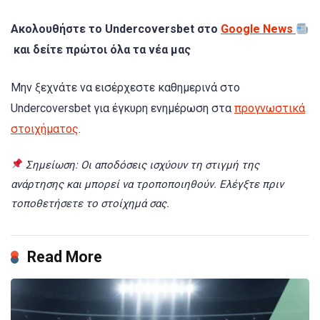
Ακολουθήστε τo Undercoversbet στο
Google News
και δείτε πρώτοι όλα τα νέα μας
Μην ξεχνάτε να εισέρχεστε καθημερινά στο
Undercoversbet για έγκυρη ενημέρωση στα
προγνωστικά
στοιχήματος
.
Σημείωση: Οι αποδόσεις ισχύουν τη στιγμή της
ανάρτησης και μπορεί να τροποποιηθούν. Ελέγξτε πριν
τοποθετήσετε το στοίχημά σας.
Read More