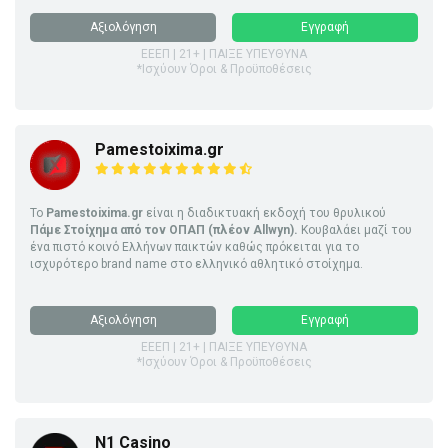
Αξιολόγηση
Εγγραφή
ΕΕΕΠ | 21+ | ΠΑΙΞΕ ΥΠΕΥΘΥΝΑ
*Ισχύουν Όροι & Προϋποθέσεις
Pamestoixima.gr
Το
Pamestoixima.gr
είναι η διαδικτυακή εκδοχή του θρυλικού
Πάμε Στοίχημα από τον ΟΠΑΠ (πλέον Allwyn).
Κουβαλάει μαζί του
ένα πιστό κοινό Ελλήνων παικτών καθώς πρόκειται για το
ισχυρότερο brand name στο ελληνικό αθλητικό στοίχημα.
Αξιολόγηση
Εγγραφή
ΕΕΕΠ | 21+ | ΠΑΙΞΕ ΥΠΕΥΘΥΝΑ
*Ισχύουν Όροι & Προϋποθέσεις
N1 Casino