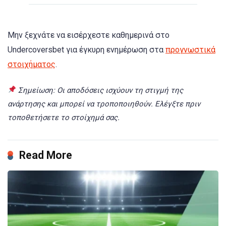
Μην ξεχνάτε να εισέρχεστε καθημερινά στο
Undercoversbet για έγκυρη ενημέρωση στα
προγνωστικά
στοιχήματος
.
Σημείωση: Οι αποδόσεις ισχύουν τη στιγμή της
ανάρτησης και μπορεί να τροποποιηθούν. Ελέγξτε πριν
τοποθετήσετε το στοίχημά σας.
Read More