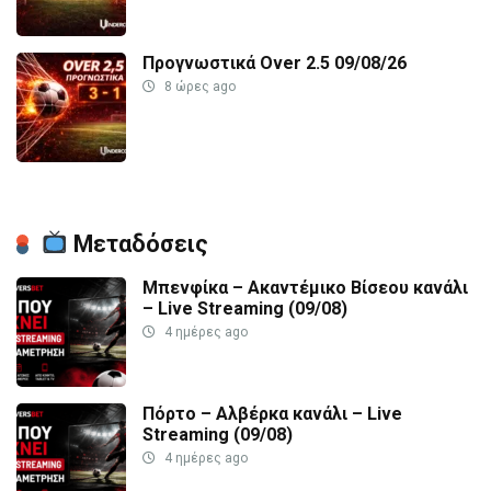
Προγνωστικά Over 2.5 09/08/26
8 ώρες ago
Μεταδόσεις
Μπενφίκα – Ακαντέμικο Βίσεου κανάλι
– Live Streaming (09/08)
4 ημέρες ago
Πόρτο – Αλβέρκα κανάλι – Live
Streaming (09/08)
4 ημέρες ago