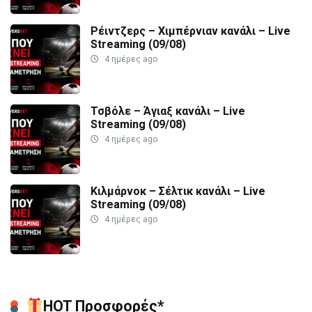
Ρέιντζερς – Χιμπέρνιαν κανάλι – Live
Streaming (09/08)
4 ημέρες ago
Τσβόλε – Άγιαξ κανάλι – Live
Streaming (09/08)
4 ημέρες ago
Κιλμάρνοκ – Σέλτικ κανάλι – Live
Streaming (09/08)
4 ημέρες ago
HOT Προσφορές*