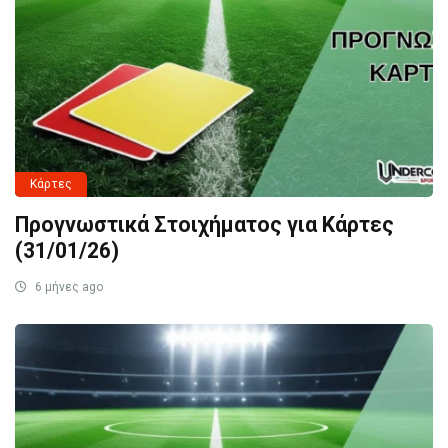
Κάρτες
Προγνωστικά Στοιχήματος για Κάρτες
(31/01/26)
6 μήνες ago