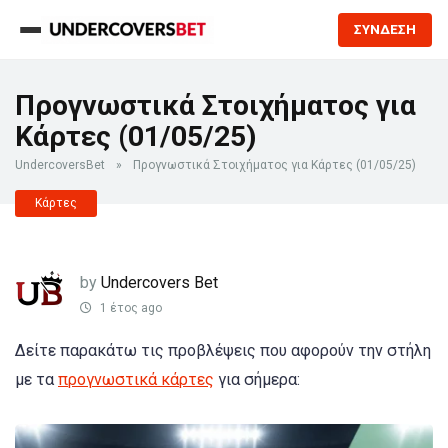
ΣΥΝΔΕΣΗ
Προγνωστικά Στοιχήματος για
Κάρτες (01/05/25)
UndercoversBet
»
Προγνωστικά Στοιχήματος για Κάρτες (01/05/25)
Κάρτες
by
Undercovers Bet
1 έτος ago
Δείτε παρακάτω τις προβλέψεις που αφορούν την στήλη
με τα
προγνωστικά κάρτες
για σήμερα: