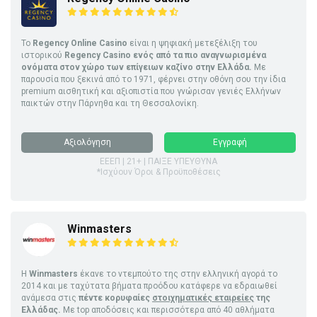
Το
Regency Online Casino
είναι η ψηφιακή μετεξέλιξη του
ιστορικού
Regency Casino ενός από τα πιο αναγνωρισμένα
ονόματα στον χώρο των επίγειων καζίνο στην Ελλάδα.
Με
παρουσία που ξεκινά από το 1971, φέρνει στην οθόνη σου την ίδια
premium αισθητική και αξιοπιστία που γνώρισαν γενιές Ελλήνων
παικτών στην Πάρνηθα και τη Θεσσαλονίκη.
Αξιολόγηση
Εγγραφή
ΕΕΕΠ | 21+ | ΠΑΙΞΕ ΥΠΕΥΘΥΝΑ
*Ισχύουν Όροι & Προϋποθέσεις
Winmasters
Η
Winmasters
έκανε το ντεμπούτο της στην ελληνική αγορά το
2014 και με ταχύτατα βήματα προόδου κατάφερε να εδραιωθεί
ανάμεσα στις
πέντε κορυφαίες
στοιχηματικές εταιρείες
της
Ελλάδας.
Με top αποδόσεις και περισσότερα από 40 αθλήματα