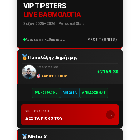
VIP TIPSTERS
LIVE ΒΑΘΜΟΛΟΓΊΑ
Σεζόν 2025–2026 · Personal Stats
Ανανέωση καθημερινά
PROFIT (UNITS)
Παπαλέξης Δημήτρης
ΠΟΔΌΣΦΑΙΡΟ
2159.30
ΑΚΡΙΒΈΣ ΣΚΟΡ
P/L +2159.30 U
ROI 214%
ΑΠΌΔΟΣΗ 8.43
VIP ΠΡΌΣΒΑΣΗ
→
ΔΕΣ ΤΑ PICKS ΤΟΥ
Mister X