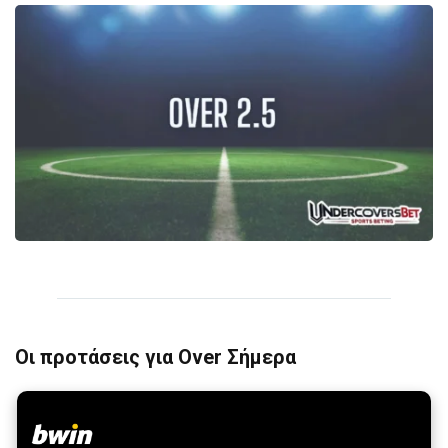
Οι προτάσεις για Over Σήμερα