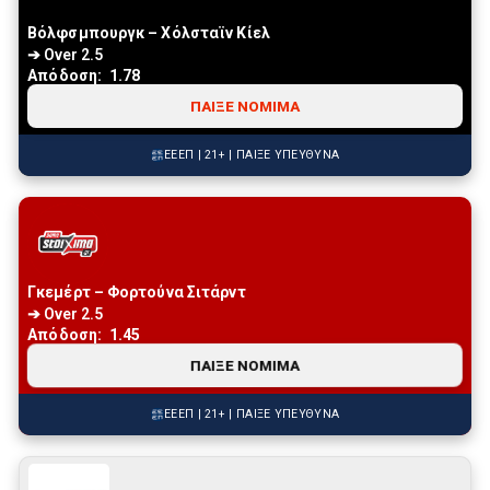
Βόλφσμπουργκ – Χόλσταϊν Κίελ
➔ Over 2.5
Απόδοση:
1.78
ΠΑΙΞΕ ΝΟΜΙΜΑ
ΕΕΕΠ | 21+ | ΠΑΙΞΕ ΥΠΕΥΘΥΝΑ
Γκεμέρτ – Φορτούνα Σιτάρντ
➔ Over 2.5
Απόδοση:
1.45
ΠΑΙΞΕ ΝΟΜΙΜΑ
ΕΕΕΠ | 21+ | ΠΑΙΞΕ ΥΠΕΥΘΥΝΑ