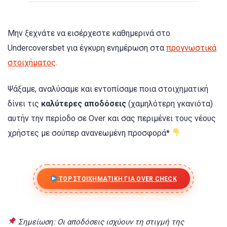
Μην ξεχνάτε να εισέρχεστε καθημερινά στο
Undercoversbet για έγκυρη ενημέρωση στα
προγνωστικά
στοιχήματος
.
Ψάξαμε, αναλύσαμε και εντοπίσαμε ποια στοιχηματική
δίνει τις
καλύτερες αποδόσεις
(χαμηλότερη γκανιότα)
αυτήν την περίοδο σε Over και σας περιμένει τους νέους
χρήστες με σούπερ ανανεωμένη προσφορά*
TOP ΣΤΟΙΧΗΜΑΤΙΚΗ ΓΙΑ OVER CHECK
Σημείωση: Οι αποδόσεις ισχύουν τη στιγμή της