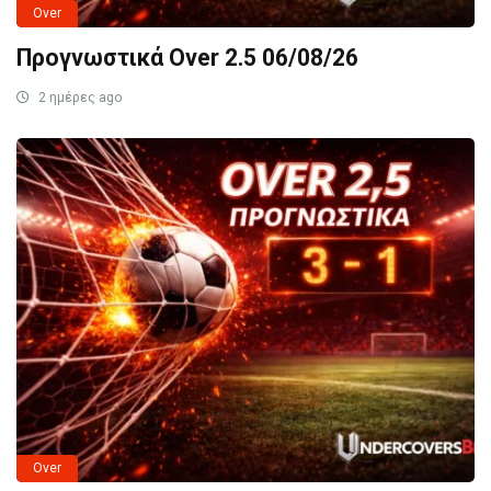
Over
Προγνωστικά Over 2.5 06/08/26
2 ημέρες ago
Over