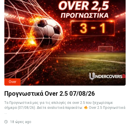
Over
Προγνωστικά Over 2.5 07/08/26
Tα Προγνωστικά μας για τις επιλογές σε over 2.5 που ξεχωρίσαμε
σήμερα (07/08/26). Δείτε αναλυτικά παρακάτω:
Over 2.5 Προγνωστικά
...
18 ώρες ago