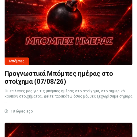
Μπόμπες
Προγνωστικά Μπόμπες ημέρας στο
στοίχημα (07/08/26)
Οι επιλογές μας για τις μπόμπες ημέρας στο στοίχημα, στο σημερινό
κουπόνι στοιχήματος. Δείτε παρακάτω όσες βόμβες ξεχωρίσαμε σήμερα
...
18 ώρες ago