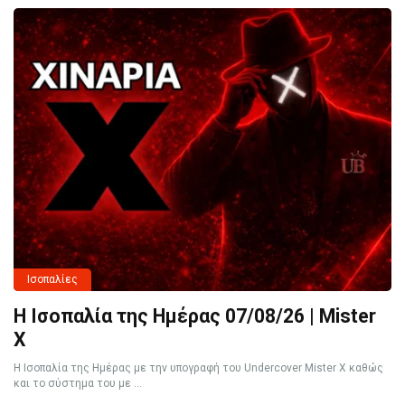
Ισοπαλίες
Η Ισοπαλία της Ημέρας 07/08/26 | Mister
X
Η Ισοπαλία της Ημέρας με την υπογραφή του Undercover Mister X καθώς
και το σύστημα του με ...