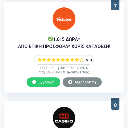
7
1.615 ΔΩΡΑ*
ΑΠΟ ΕΠΙΚΗ ΠΡΟΣΦΟΡΑ* ΧΩΡΙΣ ΚΑΤΑΘΕΣΗ!
9.0
ΕΕΕΠ | 21+ | ΠΑΙΞΕ ΥΠΕΥΘΥΝΑ
*Ισχύουν Όροι & Προϋποθέσεις
Εγγραφή
Αξιολόγηση
8