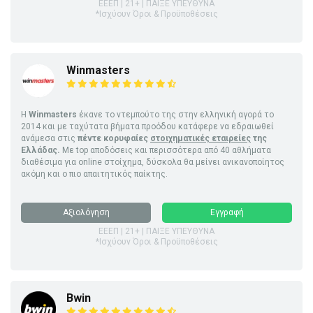
ΕΕΕΠ | 21+ | ΠΑΙΞΕ ΥΠΕΥΘΥΝΑ
*Ισχύουν Όροι & Προϋποθέσεις
Winmasters
Η
Winmasters
έκανε το ντεμπούτο της στην ελληνική αγορά το
2014 και με ταχύτατα βήματα προόδου κατάφερε να εδραιωθεί
ανάμεσα στις
πέντε κορυφαίες
στοιχηματικές εταιρείες
της
Ελλάδας.
Με top αποδόσεις και περισσότερα από 40 αθλήματα
διαθέσιμα για online στοίχημα, δύσκολα θα μείνει ανικανοποίητος
ακόμη και ο πιο απαιτητικός παίκτης.
Αξιολόγηση
Εγγραφή
ΕΕΕΠ | 21+ | ΠΑΙΞΕ ΥΠΕΥΘΥΝΑ
*Ισχύουν Όροι & Προϋποθέσεις
Bwin