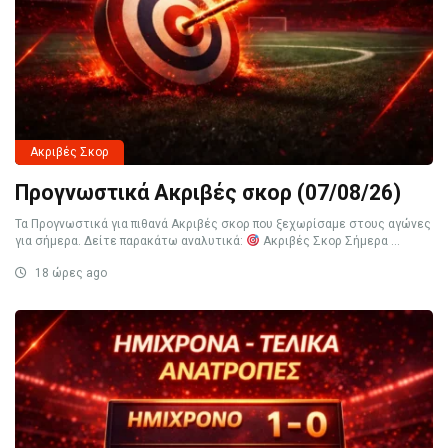
Ακριβές Σκορ
Προγνωστικά Ακριβές σκορ (07/08/26)
Τα Προγνωστικά για πιθανά Ακριβές σκορ που ξεχωρίσαμε στους αγώνες
για σήμερα. Δείτε παρακάτω αναλυτικά:
Ακριβές Σκορ Σήμερα ...
18 ώρες ago