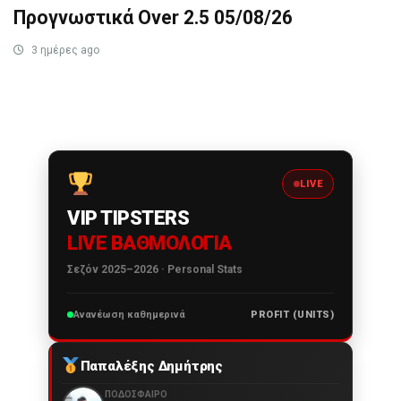
Προγνωστικά Over 2.5 05/08/26
3 ημέρες ago
LIVE
VIP TIPSTERS
LIVE ΒΑΘΜΟΛΟΓΊΑ
Σεζόν 2025–2026 · Personal Stats
Ανανέωση καθημερινά
PROFIT (UNITS)
Παπαλέξης Δημήτρης
ΠΟΔΌΣΦΑΙΡΟ