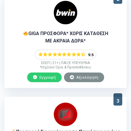
GIGA ΠΡΟΣΦΟΡΑ* ΧΩΡΙΣ ΚΑΤΑΘΕΣΗ
ΜΕ ΑΚΡΑΙΑ ΔΩΡΑ*
9.5
ΕΕΕΠ | 21+ | ΠΑΙΞΕ ΥΠΕΥΘΥΝΑ
*Ισχύουν Όροι & Προϋποθέσεις
Εγγραφή
Αξιολόγηση
3