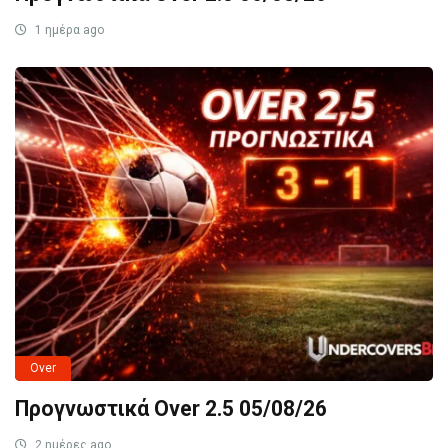
1 ημέρα ago
Over
Προγνωστικά Over 2.5 05/08/26
2 ημέρες ago