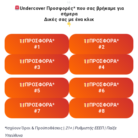
Undercover Προσφορές* που σας βρήκαμε για
σήμερα
Δικές σας με ένα κλικ
ΠΡΟΣΦΟΡΑ*
ΠΡΟΣΦΟΡΑ*
#1
#2
ΠΡΟΣΦΟΡΑ*
ΠΡΟΣΦΟΡΑ*
#3
#4
ΠΡΟΣΦΟΡΑ*
ΠΡΟΣΦΟΡΑ*
#5
#6
ΠΡΟΣΦΟΡΑ*
ΠΡΟΣΦΟΡΑ*
#7
#8
*Ισχύουν Όροι & Προϋποθέσεις |
21+ | Ρυθμιστής ΕΕΕΠ | Παίξε
Υπεύθυνα