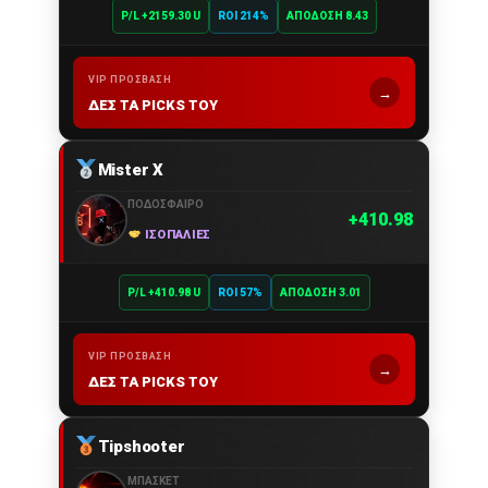
P/L +2159.30 U
ROI 214%
ΑΠΌΔΟΣΗ 8.43
VIP ΠΡΌΣΒΑΣΗ
→
ΔΕΣ ΤΑ PICKS ΤΟΥ
Mister X
ΠΟΔΌΣΦΑΙΡΟ
410.98
ΙΣΟΠΑΛΊΕΣ
P/L +410.98 U
ROI 57%
ΑΠΌΔΟΣΗ 3.01
VIP ΠΡΌΣΒΑΣΗ
→
ΔΕΣ ΤΑ PICKS ΤΟΥ
Tipshooter
ΜΠΆΣΚΕΤ