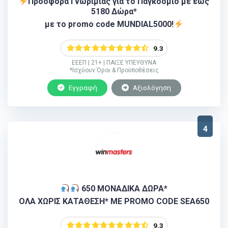
Προσφορά Γνωριμίας για το Παγκόσμιο με έως
5180 Δώρα*
με το promo code MUNDIAL5000!
9.3
ΕΕΕΠ | 21+ | ΠΑΙΞΕ ΥΠΕΥΘΥΝΑ
*Ισχύουν Όροι & Προϋποθέσεις
Εγγραφή
Αξιολόγηση
4
650 ΜΟΝΑΔΙΚΑ ΔΩΡΑ*
ΟΛΑ ΧΩΡΙΣ ΚΑΤΑΘΕΣΗ* ΜΕ PROMO CODE SEA650
9.3