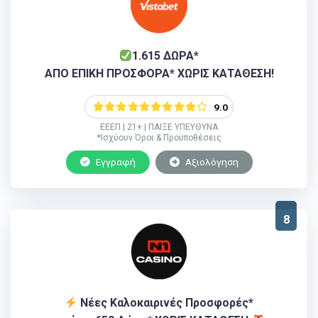
1.615 ΔΩΡΑ*
ΑΠΟ ΕΠΙΚΗ ΠΡΟΣΦΟΡΑ* ΧΩΡΙΣ ΚΑΤΑΘΕΣΗ!
9.0
ΕΕΕΠ | 21+ | ΠΑΙΞΕ ΥΠΕΥΘΥΝΑ
*Ισχύουν Όροι & Προϋποθέσεις
Εγγραφή
Αξιολόγηση
8
Νέες Καλοκαιρινές Προσφορές*