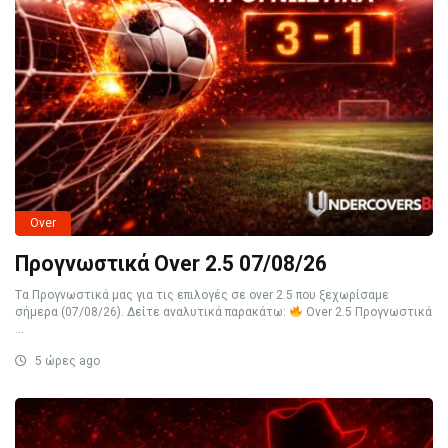
Over
Προγνωστικά Over 2.5 07/08/26
Tα Προγνωστικά μας για τις επιλογές σε over 2.5 που ξεχωρίσαμε
σήμερα (07/08/26). Δείτε αναλυτικά παρακάτω:
Over 2.5 Προγνωστικά
...
5 ώρες ago