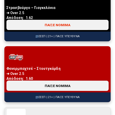
Στρασβούργο – Γιαγκελόνια
➔ Over 2.5
Απόδοση:
1.62
ΠΑΙΞΕ ΝΟΜΙΜΑ
ΕΕΕΠ | 21+ | ΠΑΙΞΕ ΥΠΕΥΘΥΝΑ
Φενερμπαχτσέ – Στουτγκάρδη
➔ Over 2.5
Απόδοση:
1.60
ΠΑΙΞΕ ΝΟΜΙΜΑ
ΕΕΕΠ | 21+ | ΠΑΙΞΕ ΥΠΕΥΘΥΝΑ