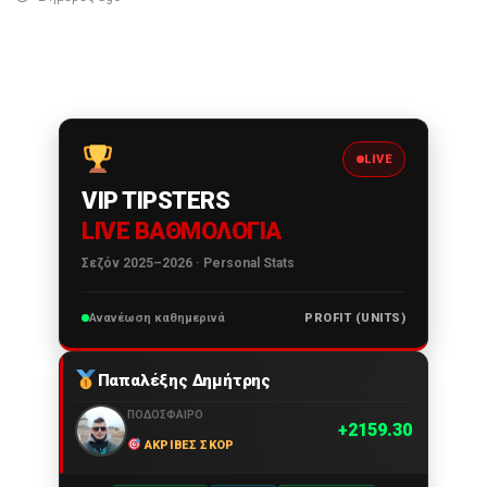
LIVE
VIP TIPSTERS
LIVE ΒΑΘΜΟΛΟΓΊΑ
Σεζόν 2025–2026 · Personal Stats
Ανανέωση καθημερινά
PROFIT (UNITS)
Παπαλέξης Δημήτρης
ΠΟΔΌΣΦΑΙΡΟ
2159.30
ΑΚΡΙΒΈΣ ΣΚΟΡ