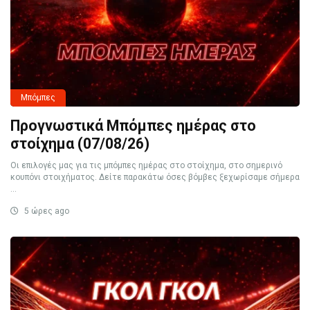
Μπόμπες
Προγνωστικά Μπόμπες ημέρας στο
στοίχημα (07/08/26)
Οι επιλογές μας για τις μπόμπες ημέρας στο στοίχημα, στο σημερινό
κουπόνι στοιχήματος. Δείτε παρακάτω όσες βόμβες ξεχωρίσαμε σήμερα
...
5 ώρες ago