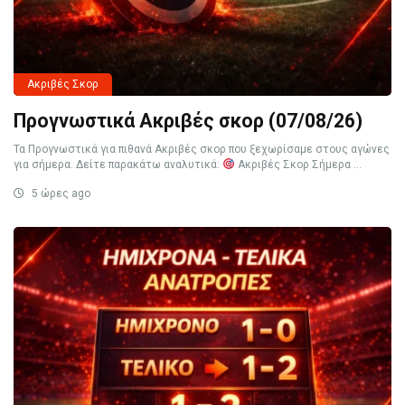
Ακριβές Σκορ
Προγνωστικά Ακριβές σκορ (07/08/26)
Τα Προγνωστικά για πιθανά Ακριβές σκορ που ξεχωρίσαμε στους αγώνες
για σήμερα. Δείτε παρακάτω αναλυτικά:
Ακριβές Σκορ Σήμερα ...
5 ώρες ago