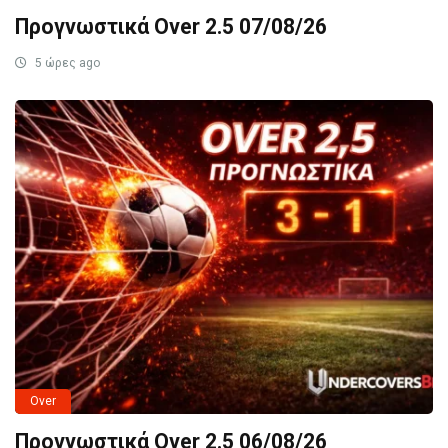
Προγνωστικά Over 2.5 07/08/26
5 ώρες ago
Over
Προγνωστικά Over 2.5 06/08/26