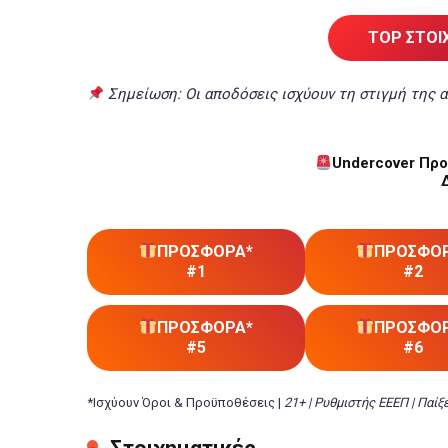
TOP ΣΤΟΙ
Σημείωση: Οι αποδόσεις ισχύουν τη στιγμή της 
Undercover Προ
ΠΡΟΣΦΟΡΑ*
ΠΡΟΣΦΟ
#1
#2
ΠΡΟΣΦΟΡΑ*
ΠΡΟΣΦΟ
#5
#6
*Ισχύουν Όροι & Προϋποθέσεις |
21+ | Ρυθμιστής ΕΕΕΠ | Παί