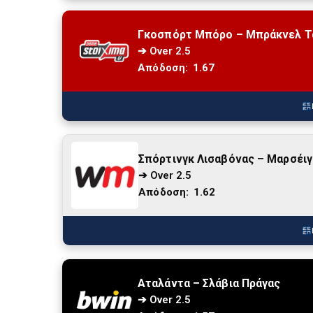
Γκοσπόρτ Μπόρο – Μπράκνελ Τ
➔ Over 2.5
Απόδοση:
1.67
Σπόρτινγκ Λισαβόνας – Μαρσέιγ
➔ Over 2.5
Απόδοση:
1.62
Αταλάντα – Σλάβια Πράγας
➔ Over 2.5