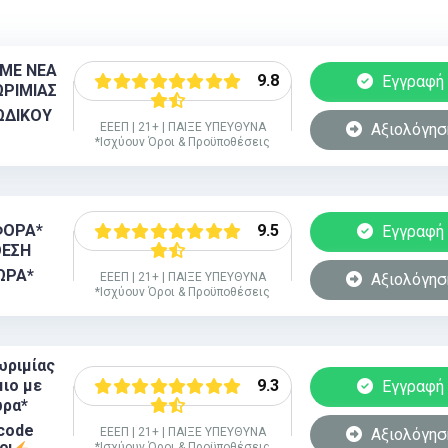
 ΜΕ ΝΕΑ
9.8
Εγγραφή
ΡΙΜΙΑΣ
ΩΔΙΚΟΥ
Αξιολόγησ
ΕΕΕΠ | 21+ | ΠΑΙΞΕ ΥΠΕΥΘΥΝΑ
*Ισχύουν Όροι & Προϋποθέσεις
ΦΟΡΑ*
9.5
Εγγραφή
ΘΕΣΗ
ΩΡΑ*
Αξιολόγησ
ΕΕΕΠ | 21+ | ΠΑΙΞΕ ΥΠΕΥΘΥΝΑ
*Ισχύουν Όροι & Προϋποθέσεις
ωριμίας
μιο με
9.3
Εγγραφή
ώρα*
code
Αξιολόγησ
ΕΕΕΠ | 21+ | ΠΑΙΞΕ ΥΠΕΥΘΥΝΑ
*Ισχύουν Όροι & Προϋποθέσεις