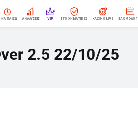
Ι ΝΑ ΠΑΙΞΩ
ΑΝΑΛΥΣΕΙΣ
VIP
ΣΤΟΙΧΗΜΑΤΙΚΕΣ
KAZINO LIVE
ΒΑΘΜΟΛΟΓ
ver 2.5 22/10/25