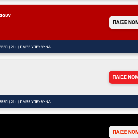
αουν
ΠΑΙΞΕ ΝΟ
ΕΕΕΠ | 21+ | ΠΑΙΞΕ ΥΠΕΥΘΥΝΑ
ΠΑΙΞΕ ΝΟ
ΕΕΕΠ | 21+ | ΠΑΙΞΕ ΥΠΕΥΘΥΝΑ
ΠΑΙΞΕ ΝΟ