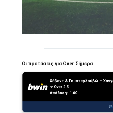
Οι προτάσεις για Over Σήμερα
Χάβαντ & Γουοτερλούβιλ – Χάν
➔ Over 2.5
Απόδοση:
1.60