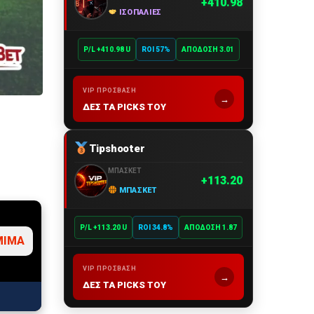
410.98
ΙΣΟΠΑΛΊΕΣ
P/L +410.98 U
ROI 57%
ΑΠΌΔΟΣΗ 3.01
VIP ΠΡΌΣΒΑΣΗ
→
ΔΕΣ ΤΑ PICKS ΤΟΥ
Tipshooter
ΜΠΆΣΚΕΤ
113.20
ΜΠΆΣΚΕΤ
P/L +113.20 U
ROI 34.8%
ΑΠΌΔΟΣΗ 1.87
ΜΙΜΑ
VIP ΠΡΌΣΒΑΣΗ
→
ΔΕΣ ΤΑ PICKS ΤΟΥ