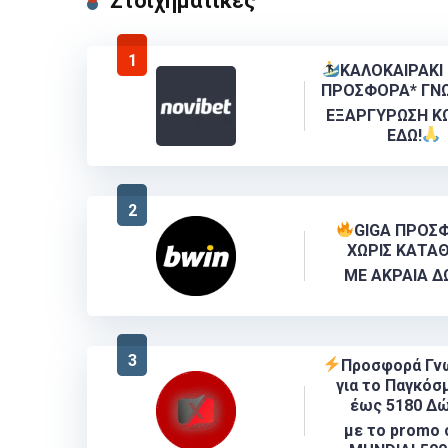
Στοιχηματικές
1
ΚΑΛΟΚΑΙΡΑΚΙ
ΠΡΟΣΦΟΡΑ* ΓΝΩ
ΕΞΑΡΓΥΡΩΣΗ Κ
ΕΔΩ!
2
GIGA ΠΡΟΣ
ΧΩΡΙΣ ΚΑΤΑ
ΜΕ ΑΚΡΑΙΑ Δ
3
Προσφορά Γν
για το Παγκόσ
έως 5180 Δ
με το promo 