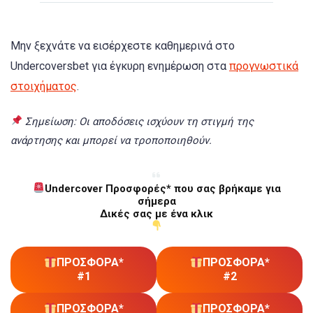
Μην ξεχνάτε να εισέρχεστε καθημερινά στο
Undercoversbet για έγκυρη ενημέρωση στα
προγνωστικά
στοιχήματος
.
Σημείωση: Οι αποδόσεις ισχύουν τη στιγμή της
ανάρτησης και μπορεί να τροποποιηθούν.
Undercover Προσφορές* που σας βρήκαμε για
σήμερα
Δικές σας με ένα κλικ
ΠΡΟΣΦΟΡΑ*
ΠΡΟΣΦΟΡΑ*
#1
#2
ΠΡΟΣΦΟΡΑ*
ΠΡΟΣΦΟΡΑ*