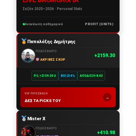
Σεζόν 2025–2026 · Personal Stats
Ανανέωση καθημερινά
PROFIT (UNITS)
Παπαλέξης Δημήτρης
ΠΟΔΌΣΦΑΙΡΟ
2159.30
ΑΚΡΙΒΈΣ ΣΚΟΡ
P/L +2159.30 U
ROI 214%
ΑΠΌΔΟΣΗ 8.43
VIP ΠΡΌΣΒΑΣΗ
→
ΔΕΣ ΤΑ PICKS ΤΟΥ
Mister X
ΠΟΔΌΣΦΑΙΡΟ
410.98