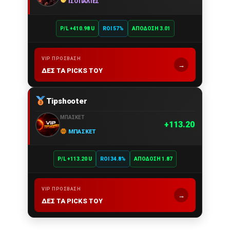
ΙΣΟΠΑΛΊΕΣ
P/L +410.98 U
ROI 57%
ΑΠΌΔΟΣΗ 3.01
VIP ΠΡΌΣΒΑΣΗ
→
ΔΕΣ ΤΑ PICKS ΤΟΥ
Tipshooter
ΜΠΆΣΚΕΤ
113.20
ΜΠΆΣΚΕΤ
P/L +113.20 U
ROI 34.8%
ΑΠΌΔΟΣΗ 1.87
VIP ΠΡΌΣΒΑΣΗ
→
ΔΕΣ ΤΑ PICKS ΤΟΥ