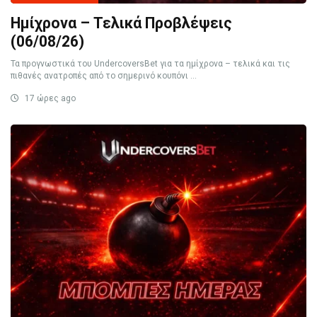
Ημίχρονα – Τελικά Προβλέψεις
(06/08/26)
Τα προγνωστικά του UndercoversBet για τα ημίχρονα – τελικά και τις
πιθανές ανατροπές από το σημερινό κουπόνι ...
17 ώρες ago