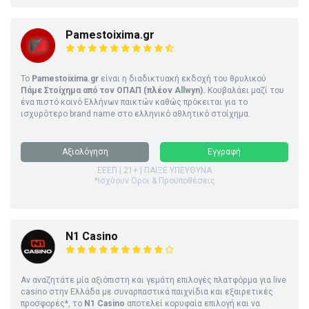
Pamestoixima.gr
Το
Pamestoixima.gr
είναι η διαδικτυακή εκδοχή του θρυλικού
Πάμε Στοίχημα από τον ΟΠΑΠ (πλέον Allwyn).
Κουβαλάει μαζί του
ένα πιστό κοινό Ελλήνων παικτών καθώς πρόκειται για το
ισχυρότερο brand name στο ελληνικό αθλητικό στοίχημα.
Αξιολόγηση
Εγγραφή
ΕΕΕΠ | 21+ | ΠΑΙΞΕ ΥΠΕΥΘΥΝΑ
*Ισχύουν Όροι & Προϋποθέσεις
N1 Casino
Αν αναζητάτε μία αξιόπιστη και γεμάτη επιλογές πλατφόρμα για live
casino στην Ελλάδα με συναρπαστικά παιχνίδια και εξαιρετικές
προσφορές*, το
N1 Casino
αποτελεί κορυφαία επιλογή και να