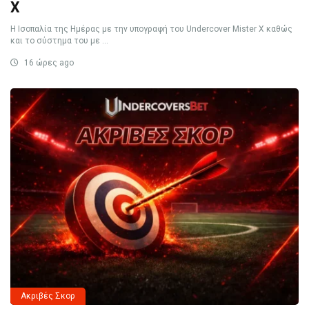
X
Η Ισοπαλία της Ημέρας με την υπογραφή του Undercover Mister X καθώς
και το σύστημα του με ...
16 ώρες ago
Ακριβές Σκορ