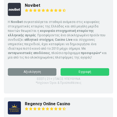
Novibet
Η
Novibet
συγκαταλέγεται σταθερά ανάμεσα στις κορυφαίες
στοιχηματικές εταιρίες της Ελλάδας και από μεγάλη μερίδα
παικτών θεωρείται η
κορυφαία στοιχηματική εταιρία της
ελληνικής αγοράς
. Προσφέροντας ένα ολοκληρωμένο προϊόν που
συνδυάζει
αθλητικό στοίχημα
,
Casino Live
και σύγχρονες
υπηρεσίες παιχνιδιού, έχει καταφέρει να δημιουργήσει ένα
ιδιαίτερα πιστό κοινό από το 2010 μέχρι σήμερα. Με
ανταγωνιστικές αποδόσεις
, πλούσιο πρόγραμμα
προσφορών
* και
μία από τις πιο ολοκληρωμένες πλατφόρμες της αγοράς!
Αξιολόγηση
Εγγραφή
ΕΕΕΠ | 21+ | ΠΑΙΞΕ ΥΠΕΥΘΥΝΑ
*Ισχύουν Όροι & Προϋποθέσεις
Regency Online Casino