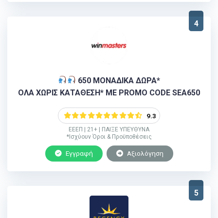
4
650 ΜΟΝΑΔΙΚΑ ΔΩΡΑ*
ΟΛΑ ΧΩΡΙΣ ΚΑΤΑΘΕΣΗ* ΜΕ PROMO CODE SEA650
9.3
ΕΕΕΠ | 21+ | ΠΑΙΞΕ ΥΠΕΥΘΥΝΑ
*Ισχύουν Όροι & Προϋποθέσεις
Εγγραφή
Αξιολόγηση
5