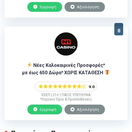
Εγγραφή
Αξιολόγηση
8
Νέες Καλοκαιρινές Προσφορές*
με έως 650 Δώρα*
ΧΩΡΙΣ ΚΑΤΑΘΕΣΗ
9.0
ΕΕΕΠ | 21+ | ΠΑΙΞΕ ΥΠΕΥΘΥΝΑ
*Ισχύουν Όροι & Προϋποθέσεις
Εγγραφή
Αξιολόγηση