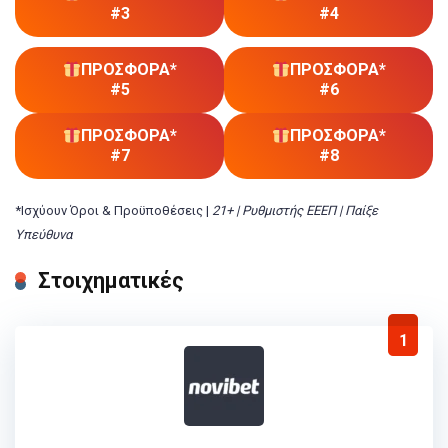
#3
#4
ΠΡΟΣΦΟΡΑ*
ΠΡΟΣΦΟΡΑ*
#5
#6
ΠΡΟΣΦΟΡΑ*
ΠΡΟΣΦΟΡΑ*
#7
#8
*Ισχύουν Όροι & Προϋποθέσεις |
21+ | Ρυθμιστής ΕΕΕΠ | Παίξε
Υπεύθυνα
Στοιχηματικές
1