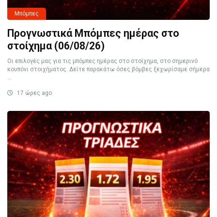
Μπόμπες
Προγνωστικά Μπόμπες ημέρας στο
στοίχημα (06/08/26)
Οι επιλογές μας για τις μπόμπες ημέρας στο στοίχημα, στο σημερινό
κουπόνι στοιχήματος. Δείτε παρακάτω όσες βόμβες ξεχωρίσαμε σήμερα
...
17 ώρες ago