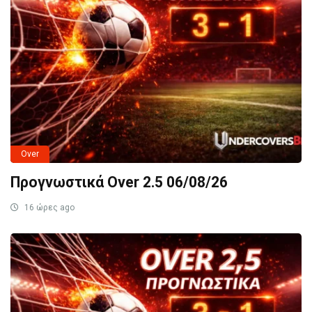
Over
Προγνωστικά Over 2.5 06/08/26
16 ώρες ago