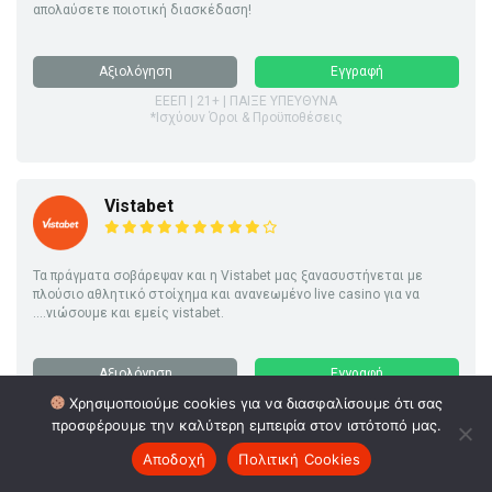
απολαύσετε ποιοτική διασκέδαση!
Αξιολόγηση
Εγγραφή
ΕΕΕΠ | 21+ | ΠΑΙΞΕ ΥΠΕΥΘΥΝΑ
*Ισχύουν Όροι & Προϋποθέσεις
Vistabet
Τα πράγματα σοβάρεψαν και η Vistabet μας ξανασυστήνεται με
πλούσιο αθλητικό στοίχημα και ανανεωμένο live casino για να
....νιώσουμε και εμείς vistabet.
Αξιολόγηση
Εγγραφή
Χρησιμοποιούμε cookies για να διασφαλίσουμε ότι σας
ΕΕΕΠ | 21+ | ΠΑΙΞΕ ΥΠΕΥΘΥΝΑ
*Ισχύουν Όροι & Προϋποθέσεις
προσφέρουμε την καλύτερη εμπειρία στον ιστότοπό μας.
Αποδοχή
Πολιτική Cookies