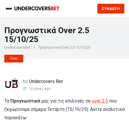
ΣΥΝΔΕΣΗ
Προγνωστικά Over 2.5
15/10/25
UndercoversBet
»
Προγνωστικά Over 2.5 15/10/25
Over
by
Undercovers Bet
10 μήνες ago
Τα
Προγνωστικά
μας για τις επιλογές σε
over 2.5
που
ξεχωρίσαμε σήμερα Τετάρτη (15/10/25). Δείτε αναλυτικά
παρακάτω: