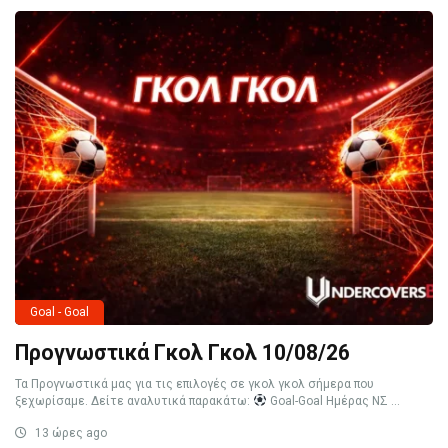
Goal - Goal
Προγνωστικά Γκολ Γκολ 10/08/26
Τα Προγνωστικά μας για τις επιλογές σε γκολ γκολ σήμερα που
ξεχωρίσαμε. Δείτε αναλυτικά παρακάτω:
Goal-Goal Ημέρας ΝΣ ...
13 ώρες ago