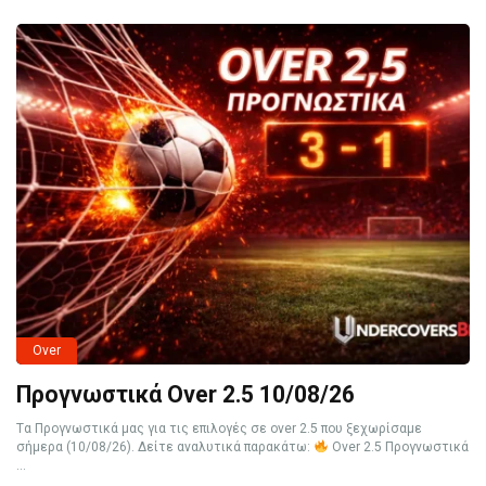
Over
Προγνωστικά Over 2.5 10/08/26
Tα Προγνωστικά μας για τις επιλογές σε over 2.5 που ξεχωρίσαμε
σήμερα (10/08/26). Δείτε αναλυτικά παρακάτω:
Over 2.5 Προγνωστικά
...