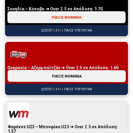
Σουηδία – Κόσοβο
➔ Οver 2.5
σε Απόδοση: 1.70
ΠΑΙΞΕ ΝΟΜΙΜΑ
ΕΕΕΠ | 21+ | ΠΑΙΞΕ ΥΠΕΥΘΥΝΑ
Ουκρανία – Αζερμπαϊτζάν
➔ Over 2.5
σε Απόδοση: 1.60
ΠΑΙΞΕ ΝΟΜΙΜΑ
ΕΕΕΠ | 21+ | ΠΑΙΞΕ ΥΠΕΥΘΥΝΑ
Φαρένσε U23 – Μπενφίκα U23
➔ Over 2.5
σε Απόδοση:
1.57