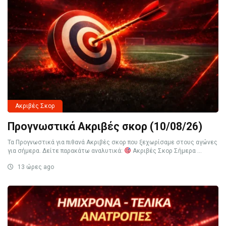
Ακριβές Σκορ
Προγνωστικά Ακριβές σκορ (10/08/26)
Τα Προγνωστικά για πιθανά Ακριβές σκορ που ξεχωρίσαμε στους αγώνες
για σήμερα. Δείτε παρακάτω αναλυτικά:
Ακριβές Σκορ Σήμερα ...
13 ώρες ago