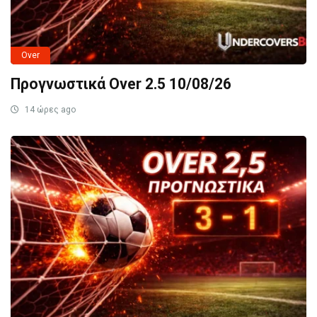
Over
Προγνωστικά Over 2.5 10/08/26
14 ώρες ago