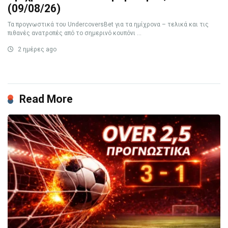
(09/08/26)
Τα προγνωστικά του UndercoversBet για τα ημίχρονα – τελικά και τις
πιθανές ανατροπές από το σημερινό κουπόνι ...
2 ημέρες ago
Read More