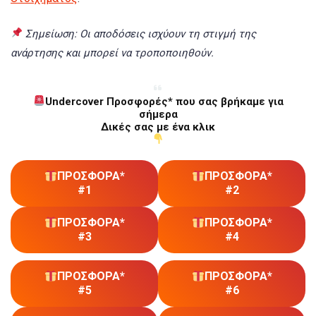
Σημείωση: Οι αποδόσεις ισχύουν τη στιγμή της
ανάρτησης και μπορεί να τροποποιηθούν.
Undercover Προσφορές* που σας βρήκαμε για
σήμερα
Δικές σας με ένα κλικ
ΠΡΟΣΦΟΡΑ*
ΠΡΟΣΦΟΡΑ*
#1
#2
ΠΡΟΣΦΟΡΑ*
ΠΡΟΣΦΟΡΑ*
#3
#4
ΠΡΟΣΦΟΡΑ*
ΠΡΟΣΦΟΡΑ*
#5
#6