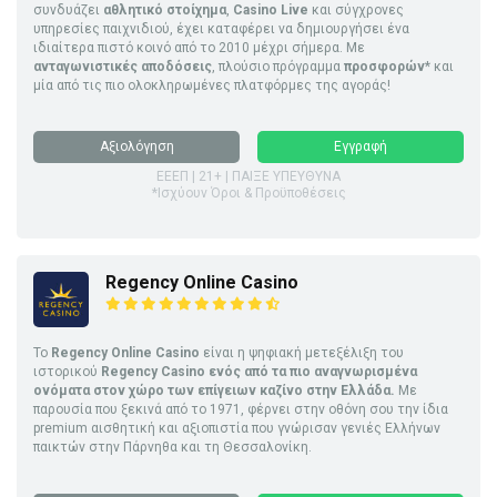
συνδυάζει
αθλητικό στοίχημα
,
Casino Live
και σύγχρονες
υπηρεσίες παιχνιδιού, έχει καταφέρει να δημιουργήσει ένα
ιδιαίτερα πιστό κοινό από το 2010 μέχρι σήμερα. Με
ανταγωνιστικές αποδόσεις
, πλούσιο πρόγραμμα
προσφορών
* και
μία από τις πιο ολοκληρωμένες πλατφόρμες της αγοράς!
Αξιολόγηση
Εγγραφή
ΕΕΕΠ | 21+ | ΠΑΙΞΕ ΥΠΕΥΘΥΝΑ
*Ισχύουν Όροι & Προϋποθέσεις
Regency Online Casino
Το
Regency Online Casino
είναι η ψηφιακή μετεξέλιξη του
ιστορικού
Regency Casino ενός από τα πιο αναγνωρισμένα
ονόματα στον χώρο των επίγειων καζίνο στην Ελλάδα.
Με
παρουσία που ξεκινά από το 1971, φέρνει στην οθόνη σου την ίδια
premium αισθητική και αξιοπιστία που γνώρισαν γενιές Ελλήνων
παικτών στην Πάρνηθα και τη Θεσσαλονίκη.