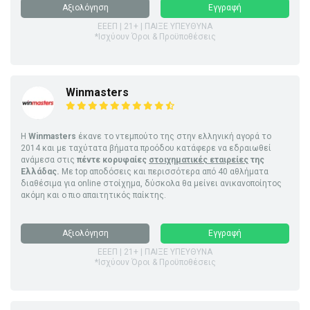
Αξιολόγηση
Εγγραφή
ΕΕΕΠ | 21+ | ΠΑΙΞΕ ΥΠΕΥΘΥΝΑ
*Ισχύουν Όροι & Προϋποθέσεις
Winmasters
Η
Winmasters
έκανε το ντεμπούτο της στην ελληνική αγορά το
2014 και με ταχύτατα βήματα προόδου κατάφερε να εδραιωθεί
ανάμεσα στις
πέντε κορυφαίες
στοιχηματικές εταιρείες
της
Ελλάδας.
Με top αποδόσεις και περισσότερα από 40 αθλήματα
διαθέσιμα για online στοίχημα, δύσκολα θα μείνει ανικανοποίητος
ακόμη και ο πιο απαιτητικός παίκτης.
Αξιολόγηση
Εγγραφή
ΕΕΕΠ | 21+ | ΠΑΙΞΕ ΥΠΕΥΘΥΝΑ
*Ισχύουν Όροι & Προϋποθέσεις