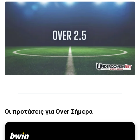
Οι προτάσεις για Over Σήμερα