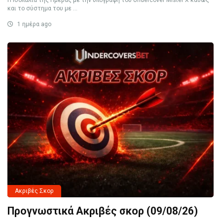
Η Ισοπαλία της Ημέρας με την υπογραφή του Undercover Mister X καθώς
και το σύστημα του με ...
1 ημέρα ago
Ακριβές Σκορ
Προγνωστικά Ακριβές σκορ (09/08/26)