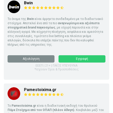
Bwin
Το όνομα της
Bwin
είναι άρρηκτα συνδεδεμένο με το διαδικτυακό
στοίχημα. Αποτελεί ένα από τα πιο
αναγνωρίσιμα και αξιόπιστα
στοιχηματικά brand παγκοσμίως
, με ισχυρή παρουσία και στην
ελληνική αγορά. Με εύχρηστη πλοήγηση, ασφάλεια και αμεσότητα
στις συναλλαγές, τιμιότατο live betting και πλούσια γκάμα
επιλογών, δύσκολα θα υπάρξει παίκτης που δεν θα καλυφθεί
πλήρως από τις υπηρεσίες της.
Αξιολόγηση
Εγγραφή
ΕΕΕΠ | 21+ | ΠΑΙΞΕ ΥΠΕΥΘΥΝΑ
*Ισχύουν Όροι & Προϋποθέσεις
Pamestoixima.gr
Το
Pamestoixima.gr
είναι η διαδικτυακή εκδοχή του θρυλικού
Πάμε Στοίχημα από τον ΟΠΑΠ (πλέον Allwyn).
Κουβαλάει μαζί του