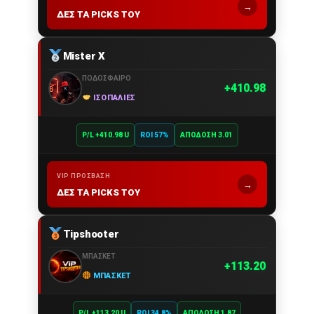
→
ΔΕΣ ΤΑ PICKS ΤΟΥ
Mister X
ΠΟΔΌΣΦΑΙΡΟ
410.98
ΙΣΟΠΑΛΊΕΣ
P/L +410.98 U
ROI 57%
ΑΠΌΔΟΣΗ 3.01
VIP ΠΡΌΣΒΑΣΗ
→
ΔΕΣ ΤΑ PICKS ΤΟΥ
Tipshooter
ΜΠΆΣΚΕΤ
113.20
ΜΠΆΣΚΕΤ
P/L +113.20 U
ROI 34.8%
ΑΠΌΔΟΣΗ 1.87