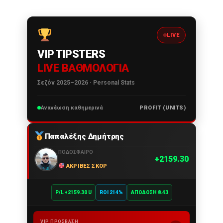
LIVE
VIP TIPSTERS
LIVE ΒΑΘΜΟΛΟΓΊΑ
Σεζόν 2025–2026 · Personal Stats
Ανανέωση καθημερινά
PROFIT (UNITS)
Παπαλέξης Δημήτρης
ΠΟΔΌΣΦΑΙΡΟ
2159.30
ΑΚΡΙΒΈΣ ΣΚΟΡ
P/L +2159.30 U
ROI 214%
ΑΠΌΔΟΣΗ 8.43
VIP ΠΡΌΣΒΑΣΗ