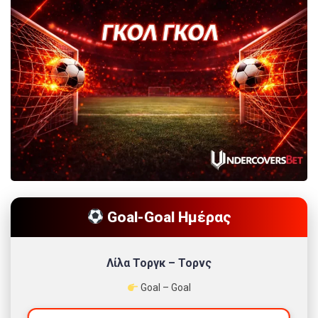
Goal-Goal Ημέρας
Λίλα Τοργκ – Τορνς
Goal – Goal