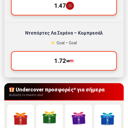
1.47
Ντεπόρτες Λα Σερένα – Κομπρεσάλ
Goal – Goal
1.72
Undercover προσφορές* για σήμερα
Διάλεξε το πακέτο σου!
?
?
?
?