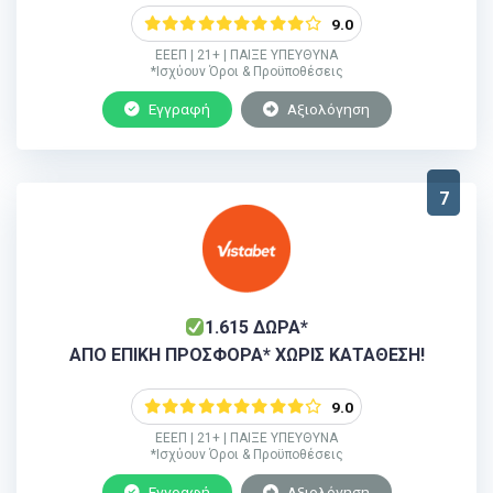
9.0
ΕΕΕΠ | 21+ | ΠΑΙΞΕ ΥΠΕΥΘΥΝΑ
*Ισχύουν Όροι & Προϋποθέσεις
Εγγραφή
Αξιολόγηση
7
1.615 ΔΩΡΑ*
ΑΠΟ ΕΠΙΚΗ ΠΡΟΣΦΟΡΑ* ΧΩΡΙΣ ΚΑΤΑΘΕΣΗ!
9.0
ΕΕΕΠ | 21+ | ΠΑΙΞΕ ΥΠΕΥΘΥΝΑ
*Ισχύουν Όροι & Προϋποθέσεις
Εγγραφή
Αξιολόγηση