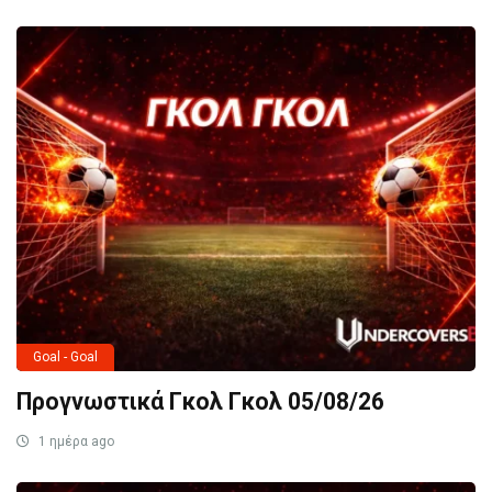
Goal - Goal
Προγνωστικά Γκολ Γκολ 05/08/26
1 ημέρα ago