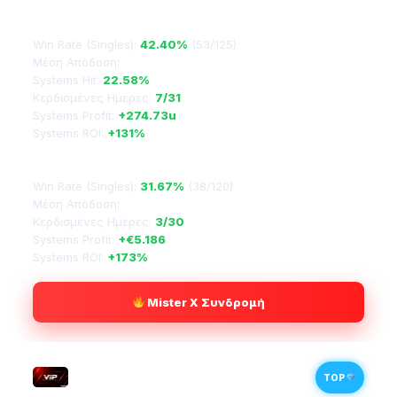
Μάρτιος
Win Rate (Singles):
42.40%
(53/125)
Μέση Απόδοση:
2.96
Systems Hit:
22.58%
Κερδισμένες Ημέρες:
7/31
Systems Profit:
+274.73u
Systems ROI:
+131%
Απρίλιος
Win Rate (Singles):
31.67%
(38/120)
Μέση Απόδοση:
3.00
Κερδισμένες Ημέρες:
3/30
Systems Profit:
+€5.186
Systems ROI:
+173%
Mister X Συνδρομή
VIP ALL-IN-ONE
TOP