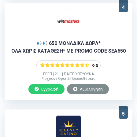
4
650 ΜΟΝΑΔΙΚΑ ΔΩΡΑ*
ΟΛΑ ΧΩΡΙΣ ΚΑΤΑΘΕΣΗ* ΜΕ PROMO CODE SEA650
9.3
ΕΕΕΠ | 21+ | ΠΑΙΞΕ ΥΠΕΥΘΥΝΑ
*Ισχύουν Όροι & Προϋποθέσεις
Εγγραφή
Αξιολόγηση
5