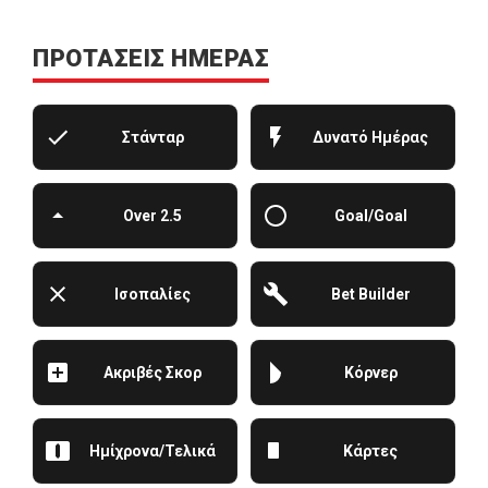
ΠΡΟΤΆΣΕΙΣ ΗΜΈΡΑΣ
Στάνταρ
Δυνατό Ημέρας
Over 2.5
Goal/Goal
Ισοπαλίες
Bet Builder
Ακριβές Σκορ
Κόρνερ
Ημίχρονα/Τελικά
Κάρτες