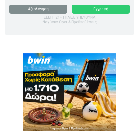
Αξιολόγηση
Εγγραφή
ΕΕΕΠ | 21+ | ΠΑΙΞΕ ΥΠΕΥΘΥΝΑ
*Ισχύουν Όροι & Προϋποθέσεις